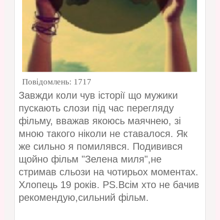
Повідомлень:
1717
Завжди коли чув історії що мужики
пускають слози під час перегляду
фільму, вважав якоюсь маячнею, зі
мною такого ніколи не ставалося. Як
же сильно я помилявся. Подивився
щойно фільм "Зелена миля",не
стримав сльози на чотирьох моментах.
Хлопець 19 років. PS.Всім хто не бачив
рекомендую,сильний фільм.