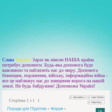
Слава
Україні!
Зараз як ніколи НАША країна
потребує допомоги. Будь-яка допомога буде
важливою та наблизить нас до миру. Допомога
біженцям, пораненим, війську, інформаційна війна -
все це наближує нас до знищення ворога на нашій
землі. Не будь байдужим! Допоможи Україні!
Сторінка
1
з
1
1
»
»
Поради для Підлітків
Форум