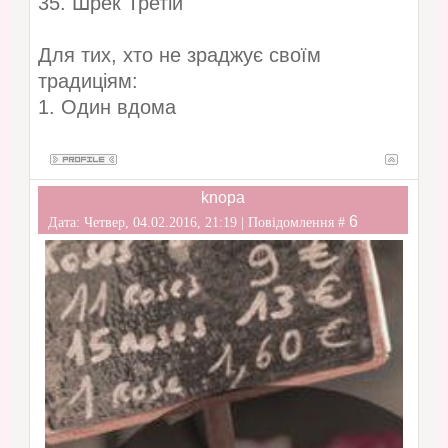
35. Шрек Третій
Для тих, хто не зраджує своїм
традиціям:
1. Один вдома
knopa
6
Дата: Четвер, 04.02.2016, 21:19 | Повідомлення #