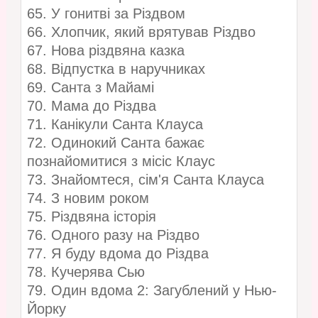
65. У гонитві за Різдвом
66. Хлопчик, який врятував Різдво
67. Нова різдвяна казка
68. Відпустка в наручниках
69. Санта з Майамі
70. Мама до Різдва
71. Канікули Санта Клауса
72. Одинокий Санта бажає
познайомитися з місіс Клаус
73. Знайомтеся, сім'я Санта Клауса
74. З новим роком
75. Різдвяна історія
76. Одного разу на Різдво
77. Я буду вдома до Різдва
78. Кучерява Сью
79. Один вдома 2: Загублений у Нью-
Йорку