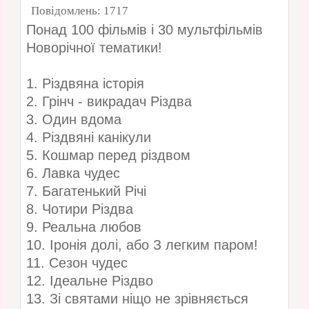
Повідомлень:
1717
Понад 100 фільмів і 30 мультфільмів
Новорічної тематики!
1. Різдвяна історія
2. Грінч - викрадач Різдва
3. Один вдома
4. Різдвяні канікули
5. Кошмар перед різдвом
6. Лавка чудес
7. Багатенький Річі
8. Чотири Різдва
9. Реальна любов
10. Іронія долі, або З легким паром!
11. Сезон чудес
12. Ідеальне Різдво
13. Зі святами ніщо не зрівняється