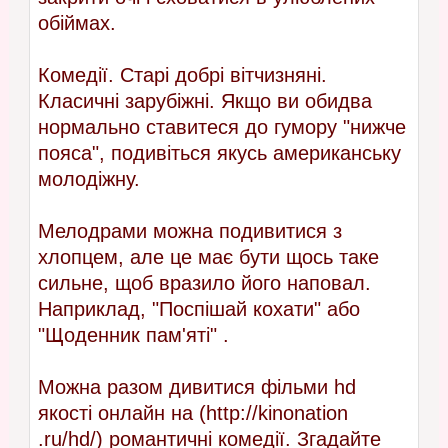
обіймах.
Комедії. Старі добрі вітчизняні.
Класичні зарубіжні. Якщо ви обидва
нормально ставитеся до гумору "нижче
пояса", подивіться якусь американську
молодіжну.
Мелодрами можна подивитися з
хлопцем, але це має бути щось таке
сильне, щоб вразило його наповал.
Наприклад, "Поспішай кохати" або
"Щоденник пам'яті" .
Можна разом дивитися фільми hd
якості онлайн на (http://kinonation
.ru/hd/) романтичні комедії. Згадайте