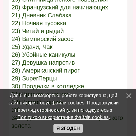
20) Французский для начинающих
21) Дневник Слабака
22) Ночная тусовка
23) Читай и рыдай
24) Вампирский засос
25) Удачи, Чак
26) Убойные каникулы
27) Девушка напротив
28) Американский пирог
29) SuperПерцы
30) Проделки в колледже
31) Красивые парни
Для більш комфортної роботи користувача, цей
32) Крутой парень
сайт використовує файли cookies. Продовжуючи
33) Барт снял номер в гостинице
перегляд сторінок сайту, ви погоджуєтесь з
Політикою використання файлів cookies
.
34) Одноклассницы и тайна пиратского
золота
Я ЗГОДЕН