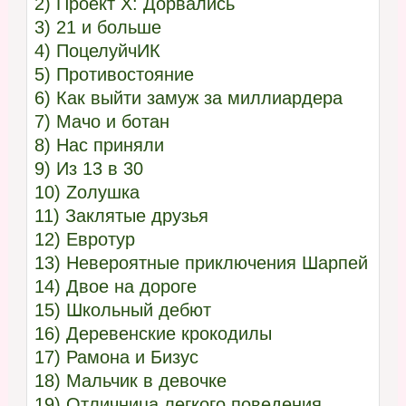
2) Проект X: Дорвались
3) 21 и больше
4) ПоцелуйчИК
5) Противостояние
6) Как выйти замуж за миллиардера
7) Мачо и ботан
8) Нас приняли
9) Из 13 в 30
10) Zолушка
11) Заклятые друзья
12) Евротур
13) Невероятные приключения Шарпей
14) Двое на дороге
15) Школьный дебют
16) Деревенские крокодилы
17) Рамона и Бизус
18) Мальчик в девочке
19) Отличница легкого поведения