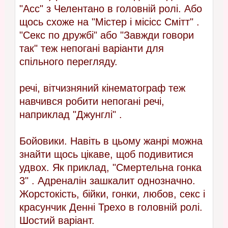
"Асс" з Челентано в головній ролі. Або
щось схоже на "Містер і місісс Смітт" .
"Секс по дружбі" або "Завжди говори
так" теж непогані варіанти для
спільного перегляду.
речі, вітчизняний кінематограф теж
навчився робити непогані речі,
наприклад "Джунглі" .
Бойовики. Навіть в цьому жанрі можна
знайти щось цікаве, щоб подивитися
удвох. Як приклад, "Смертельна гонка
3" . Адреналін зашкалит однозначно.
Жорстокість, бійки, гонки, любов, секс і
красунчик Денні Трехо в головній ролі.
Шостий варіант.