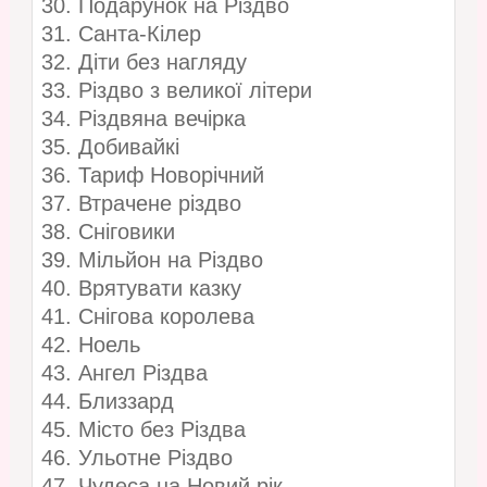
30. Подарунок на Різдво
31. Санта-Кілер
32. Діти без нагляду
33. Різдво з великої літери
34. Різдвяна вечірка
35. Добивайкі
36. Тариф Новорічний
37. Втрачене різдво
38. Сніговики
39. Мільйон на Різдво
40. Врятувати казку
41. Снігова королева
42. Ноель
43. Ангел Різдва
44. Близзард
45. Місто без Різдва
46. Ульотне Різдво
47. Чудеса на Новий рік