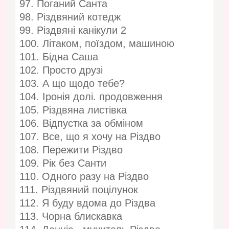
97. Поганий Санта
98. Різдвяний котедж
99. Різдвяні канікули 2
100. Літаком, поїздом, машиною
101. Бідна Саша
102. Просто друзі
103. А що щодо тебе?
104. Іронія долі. продовження
105. Різдвяна листівка
106. Відпустка за обміном
107. Все, що я хочу на Різдво
108. Пережити Різдво
109. Рік без Санти
110. Одного разу на Різдво
111. Різдвяний поцілунок
112. Я буду вдома до Різдва
113. Чорна блискавка