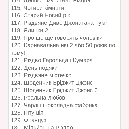
114. Денніс - мучитель Різдва
115. Чотири кімнати
116. Старий Новий рік
117. Різдвяне Диво Джонатана Тумі
118. Ялинки 2
119. Про що ще говорять чоловіки
120. Карнавальна ніч 2 або 50 років по
тому!
121. Різдво Гарольда і Кумара
122. День подяки
123. Різдвяне містечко
124. Щоденник Бріджит Джонс
125. Щоденник Бріджит Джонс 2
126. Реальна любов
127. Чарлі і шоколадна фабрика
128. Інтуїція
129. Француз
130. Мільйон на Різдво