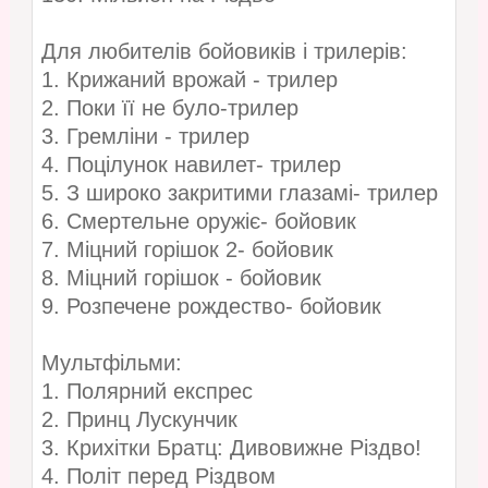
Для любителів бойовиків і трилерів:
1. Крижаний врожай - трилер
2. Поки її не було-трилер
3. Гремліни - трилер
4. Поцілунок навилет- трилер
5. З широко закритими глазамі- трилер
6. Смертельне оружіє- бойовик
7. Міцний горішок 2- бойовик
8. Міцний горішок - бойовик
9. Розпечене рождество- бойовик
Мультфільми:
1. Полярний експрес
2. Принц Лускунчик
3. Крихітки Братц: Дивовижне Різдво!
4. Політ перед Різдвом