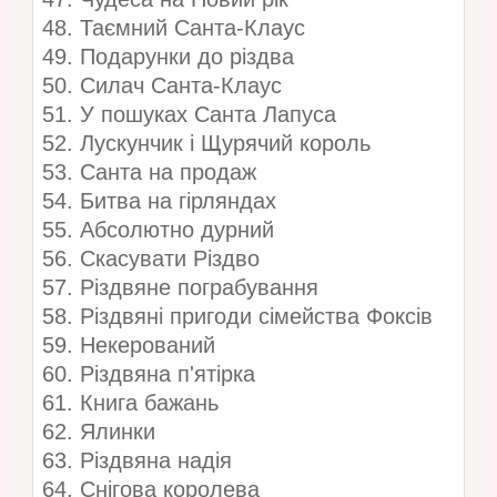
48. Таємний Санта-Клаус
49. Подарунки до різдва
50. Силач Санта-Клаус
51. У пошуках Санта Лапуса
52. Лускунчик і Щурячий король
53. Санта на продаж
54. Битва на гірляндах
55. Абсолютно дурний
56. Скасувати Різдво
57. Різдвяне пограбування
58. Різдвяні пригоди сімейства Фоксів
59. Некерований
60. Різдвяна п'ятірка
61. Книга бажань
62. Ялинки
63. Різдвяна надія
64. Снігова королева