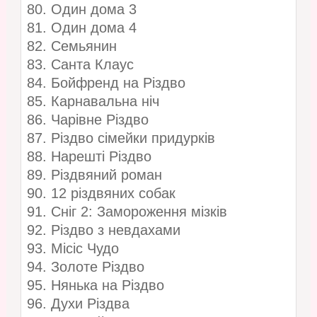
80. Один дома 3
81. Один дома 4
82. Семьянин
83. Санта Клаус
84. Бойфренд на Різдво
85. Карнавальна ніч
86. Чарівне Різдво
87. Різдво сімейки придурків
88. Нарешті Різдво
89. Різдвяний роман
90. 12 різдвяних собак
91. Сніг 2: Замороження мізків
92. Різдво з невдахами
93. Місіс Чудо
94. Золоте Різдво
95. Нянька на Різдво
96. Духи Різдва