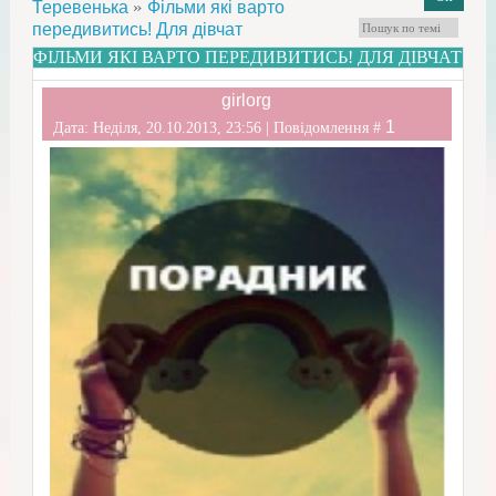
»
Теревенька
Фільми які варто
передивитись! Для дівчат
ФІЛЬМИ ЯКІ ВАРТО ПЕРЕДИВИТИСЬ! ДЛЯ ДІВЧАТ
girlorg
1
Дата: Неділя, 20.10.2013, 23:56 | Повідомлення #