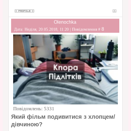
Olenochka
8
Дата: Неділя, 20.05.2018, 11:20 | Повідомлення #
Повідомлень:
5331
Який фільм подивитися з хлопцем/
дівчиною?