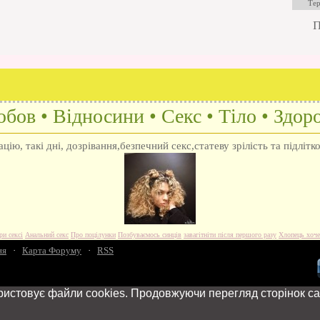
П
бов • Відносини • Секс • Тіло • Здоро
ію, такі дні, дозрівання,безпечний секс,статеву зрілість та підлітк
ри сексі
Анальний секс
Про поцілунки
Позбуваємось синців
завагітніти після першого разу
Хлопець хоче
ня
·
Карта Форуму
·
RSS
ристовує файли cookies. Продовжуючи перегляд сторінок са