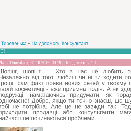
»
Теревенька
На допомогу! Консультант!
Т!
1
Дата: Понеділок, 31.10.2016, 00:19 | Повідомлення #
Шопінг, шопінг ... Хто з нас не любить о
Незалежно від того, любиш чи ні ти ходити по
гроші, сам факт появи нових речей у твоєму г
твоїй косметичці - вже приємна подія. А як зд
подружці, намагаючись придумати, як порад
одночасно! Добре, якщо ти точно знаєш, що шу
тобі не потрібна. Але це не завжди так. Тод
приходити продавці або консультанти маг
найчастіше починаються проблеми.