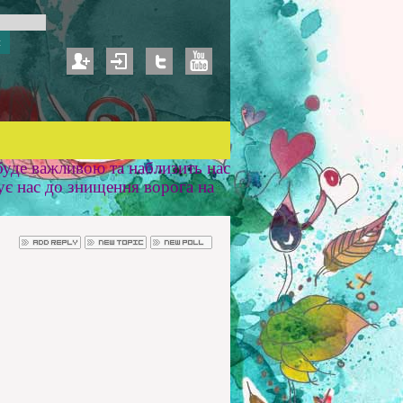
уде важливою та наблизить нас
ує нас до знищення ворога на