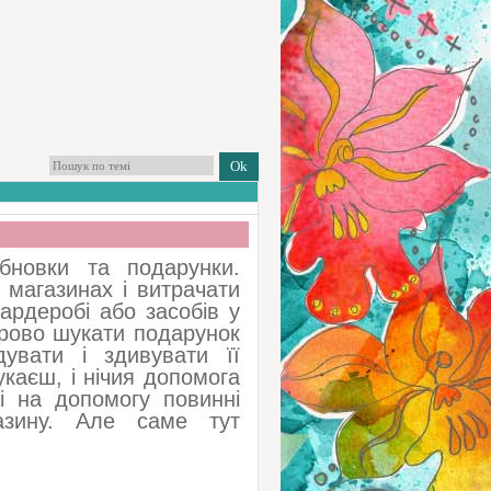
бновки та подарунки.
 магазинах і витрачати
ардеробі або засобів у
орово шукати подарунок
увати і здивувати її
каєш, і нічия допомога
і на допомогу повинні
азину. Але саме тут