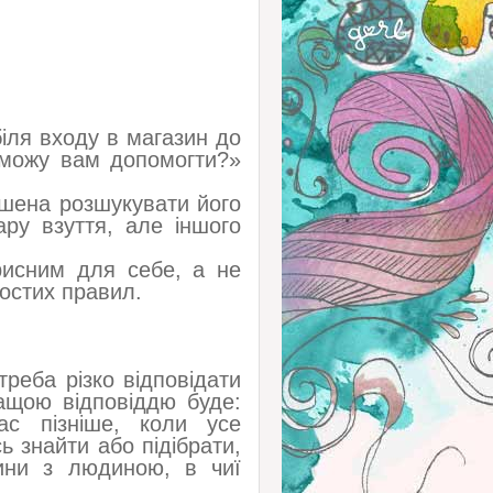
іля входу в магазин до
 можу вам допомогти?»
мушена розшукувати його
ру взуття, але іншого
рисним для себе, а не
остих правил.
треба різко відповідати
ащою відповіддю буде:
с пізніше, коли усе
 знайти або підібрати,
сини з людиною, в чиї