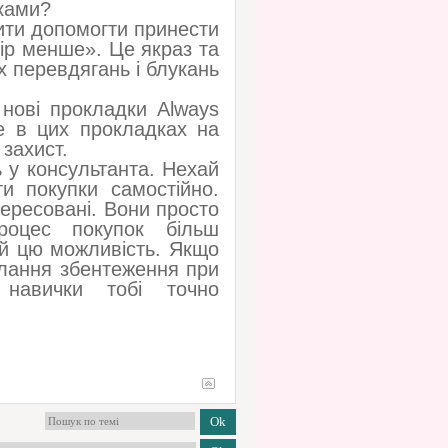
иками?
сити допомогти принести
ір менше». Це якраз та
х перевдягань і блукань
 нові прокладки Always
же в цих прокладках на
захист.
ь у консультанта. Нехай
и покупки самостійно.
тересовані. Вони просто
роцес покупок більш
й цю можливість. Якщо
олання збентеження при
навички тобі точно