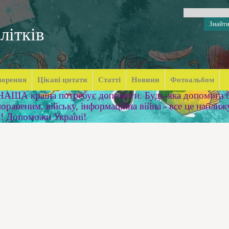
літків
ворення
Цікаві цитати
Статті
Новини
Фотоальбом
 НАША країна потребує допомоги. Будь-яка допомога б
ораненим, війську, інформаційна війна - все це наближ
м! Допоможи Україні!