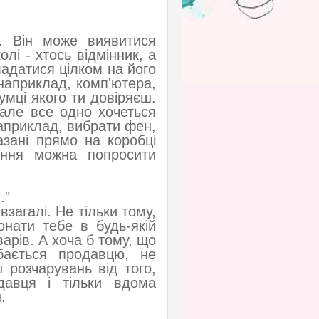
. Він може виявитися
лі - хтось відмінник, а
ладатися цілком на його
 наприклад, комп'ютера,
умці якого ти довіряєш.
 але все одно хочеться
априклад, вибрати фен,
азані прямо на коробці
ення можна попросити
."
загалі. Не тільки тому,
нати тебе в будь-якій
арів. А хоча б тому, що
бається продавцю, не
 розчарувань від того,
давця і тільки вдома
.