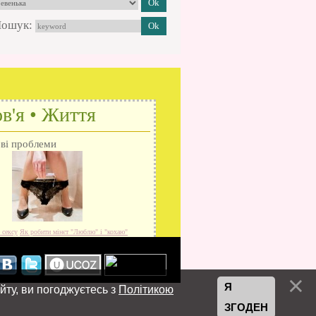
ошук:
в'я • Життя
ові проблеми
 сексу
Як робити мінєт
"Люблю" і "кохаю"
Я
йту, ви погоджуєтесь з
Політикою
ЗГОДЕН