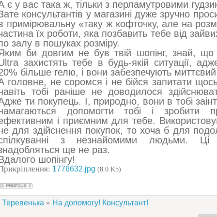
А є у вас така ж, тільки з перламутровими гудз
Зате консультантів у магазині дуже зручно про
в примірювальну «таку ж кофточку, але на розм
частина їх роботи, яка позбавить тебе від зайви
по залу в пошуках розміру.
Яким би довгим не був твій шопінг, знай, що
Ultra захистять тебе в будь-якій ситуації, ад
20% більше гелю, і вони забезпечують миттєвий 
А головне, не соромся і не бійся запитати щос
навіть тобі раніше не доводилося здійснюват
Адже ти покупець. І, природно, вони в тобі заін
намагаються допомогти тобі і зробити п
ефективним і приємним для тебе. Використову
не для здійснення покупок, то хоча б для под
спілкуванні з незнайомими людьми. Ці 
знадобляться ще не раз.
Вдалого шопінгу!
Прикріплення:
1776632.jpg
(8.0 Kb)
»
Теревенька
На допомогу! Консультант!