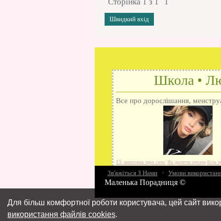
Сторінка
1
з
1
1
Школа • Лю
Все про дорослішання, менструац
15 запитань про секс
Як досягти оргазм
Біль п
Зв'яжіться З Нами
різниця
Про перший секс
·
Умови використан
Займатися сексом
Маленька Порадниця ©
Для більш комфортної роботи користувача, цей сайт вико
використання файлів cookies
.