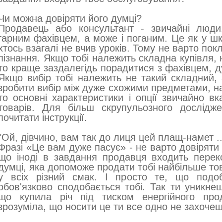
Чи можна довіряти його думці?
Продавець або консультант - звичайні люди
гарним фахівцем, а може і поганим. Це як у шко
хтось взагалі не вчив уроків. Тому не варто пок
пізнання. Якщо тобі належить складна купівля,
то краще заздалегідь порадитися з фахівцем, д
Якщо вибір тобі належить не такий складний,
зробити вибір між дуже схожими предметами, н
то основні характеристики і опції звичайно вк
товарів. Для більш скрупульозного дослідж
почитати інструкції.
"Ой, дівчино, вам так до лиця цей плащ-намет ..
Фразі «Це вам дуже пасує» - не варто довіряти в
що іноді в завдання продавця входить переко
думці, яка допоможе продати тобі найбільше тов
у всіх різний смак. І просто те, що подо
обов'язково сподобається тобі. Так ти уникнеш
що купила річ під тиском енергійного про
зрозуміла, що носити це ти все одно не захочеш