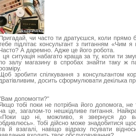
Пригадай, чи часто ти дратуєшся, коли прямо б
тебе підлітає консультант з питанням «Чим я
Часто? А даремно. Адже це його робота.
І ця ситуація набагато краща за ту, коли ти з
по залу магазину в спробах знайти таку ж па
розміру.
Щоб зробити спілкування з консультантом ко
дратівливим, досить сформулювати декілька пр
"Вам допомогти?"
Якщо тобі поки не потрібна його допомога, не 
на це, загалом-то нешкідливе питання. Найкр
«Поки що ні, можливо, я звернуся до ва
обдивлюсь». Тобі дійсно може знадобитися щось
та й взагалі, навіщо відразу псувати відно
завдання входить твоє обслуговування?