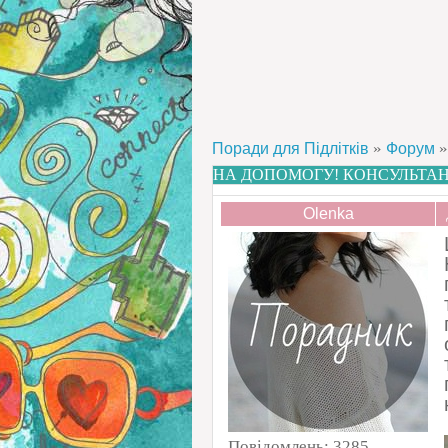
»
»
Поради для Підлітків
Форум
НА ДОПОМОГУ! КОНСУЛЬТАН
Olenka
Повідомлень:
3285