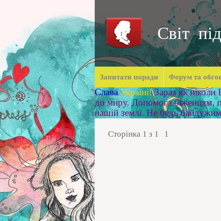
Світ під
Запитати поради
Форум та обго
Слава
Україні!
Зараз як ніколи
до миру. Допомога біженцям, п
нашій землі. Не будь байдужи
Сторінка
1
з
1
1