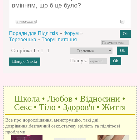
вмінням, що б це було?
»
»
Поради для Підлітків
Форум
»
Теревенька
Творчі питання
Сторінка
1
з
1
1
Пошук:
Школа • Любов • Відносини •
Секс • Тіло • Здоров'я • Життя
Все про дорослішання, менструацію, такі дні,
дозрівання,безпечний секс,статеву зрілість та підліткові
проблеми