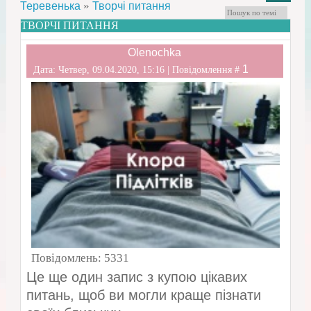
»
Теревенька
Творчі питання
ТВОРЧІ ПИТАННЯ
Olenochka
1
Дата: Четвер, 09.04.2020, 15:16 | Повідомлення #
Повідомлень:
5331
Це ще один запис з купою цікавих
питань, щоб ви могли краще пізнати