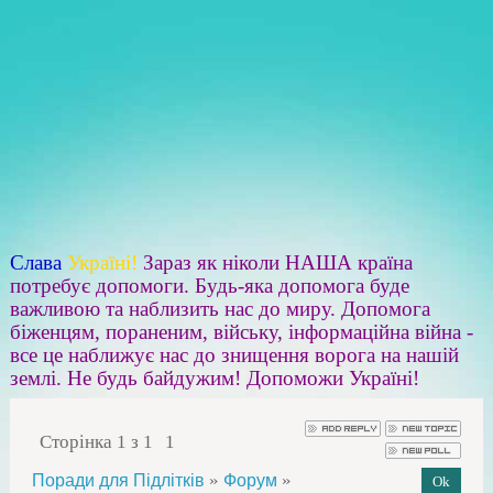
Слава
Україні!
Зараз як ніколи НАША країна
потребує допомоги. Будь-яка допомога буде
важливою та наблизить нас до миру. Допомога
біженцям, пораненим, війську, інформаційна війна -
все це наближує нас до знищення ворога на нашій
землі. Не будь байдужим! Допоможи Україні!
Сторінка
1
з
1
1
»
»
Поради для Підлітків
Форум