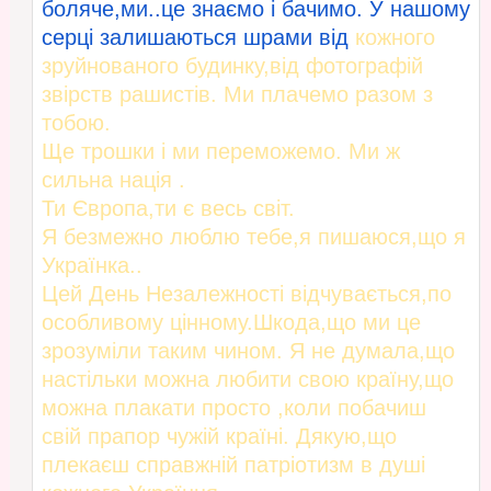
боляче,ми..це знаємо і бачимо. У нашому
серці залишаються шрами від
кожного
зруйнованого будинку,від фотографій
звірств рашистів. Ми плачемо разом з
тобою.
Ще трошки і ми переможемо. Ми ж
сильна нація .
Ти Європа,ти є весь світ.
Я безмежно люблю тебе,я пишаюся,що я
Українка..
Цей День Незалежності відчувається,по
особливому цінному.Шкода,що ми це
зрозуміли таким чином. Я не думала,що
настільки можна любити свою країну,що
можна плакати просто ,коли побачиш
свій прапор чужій країні. Дякую,що
плекаєш справжній патріотизм в душі