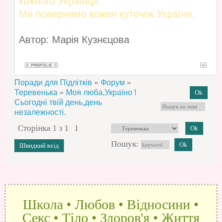
кожного Українця.
Ми повернемо кожен куточок України.
Автор: Марія Кузнєцова
»
»
Поради для Підлітків
Форум
»
Теревенька
Моя люба,Україно !
Сьогодні твій день,день
незалежності.
Сторінка
1
з
1
1
Пошук:
Школа • Любов • Відносини •
Секс • Тіло • Здоров'я • Життя