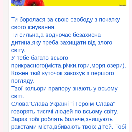
Ти боролася за свою свободу з початку
свого існування.
Ти сильна,а водночас безахисна
дитина,яку треба захищати від злого
світу.
У тебе багато всього
прикрасного(міста,річки,гори,моря,озери).
Кожен твій куточок закохує з першого
погляду.
Твої кольори прапору знають у всьому
світі.
Слова"Слава Україні "і Героїм Слава"
говорять тисячі людей по всьому світу.
Зараз тобі роблять боляче,знищують
ракетами міста,вбивають твоїх дітей. Тобі