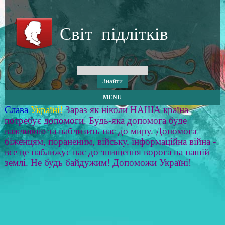
Світ підлітків
MENU
Слава
Україні!
Зараз як ніколи НАША країна
потребує допомоги. Будь-яка допомога буде
важливою та наблизить нас до миру. Допомога
біженцям, пораненим, війську, інформаційна війна -
все це наближує нас до знищення ворога на нашій
землі. Не будь байдужим! Допоможи Україні!