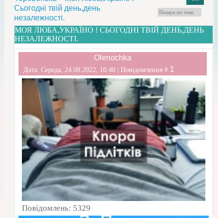
Сьогодні твій день,день
незалежності.
МОЯ ЛЮБА,УКРАЇНО ! СЬОГОДНІ ТВІЙ ДЕНЬ,ДЕНЬ
НЕЗАЛЕЖНОСТІ.
Olenochka
1
Дата: Середа, 24.08.2022, 10:40 | Повідомлення #
Повідомлень:
5329