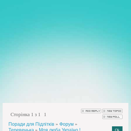
Сторінка
1
з
1
1
»
»
Поради для Підлітків
Форум
»
Теревенька
Моя люба,Україно !