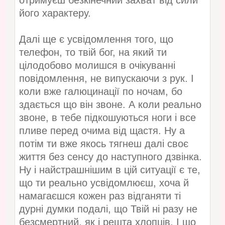
отримуєш безкінечний захват від сили
його характеру.
Далі ще є усвідомлення того, що
телефон, то твій бог, на який ти
цілодобово молишся в очікуванні
повідомлення, не випускаючи з рук. І
коли вже галюцинації по ночам, бо
здається що він звоне. А коли реально
звоне, в тебе підкошуються ноги і все
пливе перед очима від щастя. Ну а
потім ти вже якось тягнеш далі своє
життя без сенсу до наступного дзвінка.
Ну і найстрашнішим в цій ситуації є те,
що ти реально усвідомлюєш, хоча й
намагаєшся кожен раз відганяти ті
дурні думки подалі, що Твій ні разу не
безсмертний, як і решта хлопців. І що