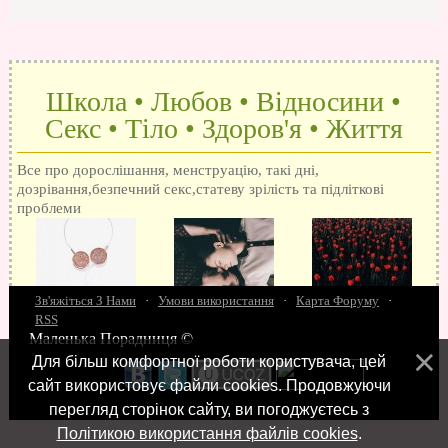
Школа • Любов • Відносини •
Секс • Тіло • Здоров'я • Життя
Все про дорослішання, менструацію, такі дні,
дозрівання,безпечний секс,статеву зрілість та підліткові
проблеми
Зв'яжіться З Нами
·
Умови використання
·
Карта Форуму
·
RSS
Маленька Порадниця ©
15 запитань про секс
Як досягти оргазм
Біль при сексі
Анальний секс
Про
Для більш комфортної роботи користувача, цей
поцілунки
Позбуваємось синців
завагітніти після першого разу
Хлопець хоче сексу
Як
сайт використовує файли cookies. Продовжуючи
робити мінєт
"Люблю" і "кохаю" різниця
Про перший секс
Займатися сексом
перегляд сторінок сайту, ви погоджуєтесь з
Політикою використання файлів cookies
.