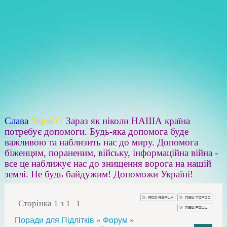
Слава
Україні!
Зараз як ніколи НАША країна
потребує допомоги. Будь-яка допомога буде
важливою та наблизить нас до миру. Допомога
біженцям, пораненим, війську, інформаційна війна -
все це наближує нас до знищення ворога на нашій
землі. Не будь байдужим! Допоможи Україні!
Сторінка
1
з
1
1
»
»
Поради для Підлітків
Форум