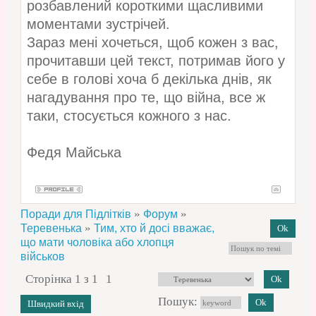
розбавлений короткими щасливими
моментами зустрічей.
Зараз мені хочеться, щоб кожен з вас,
прочитавши цей текст, потримав його у
себе в голові хоча б декілька днів, як
нагадування про те, що війна, все ж
таки, стосується кожного з нас.
Федя Майська
»
»
Поради для Підлітків
Форум
»
Теревенька
Тим, хто й досі вважає,
що мати чоловіка або хлопця
військов
Сторінка
1
з
1
1
Пошук: