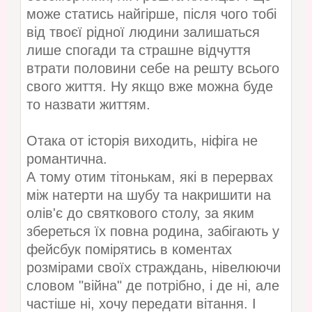
може статись найгірше, після чого тобі
від твоєї рідної людини залишаться
лише спогади та страшне відчуття
втрати половини себе на решту всього
свого життя. Ну якщо вже можна буде
то назвати життям.
Отака от історія виходить, ніфіга не
романтична.
А тому отим тітонькам, які в перервах
між натерти на шубу та накришити на
олів'є до святкового столу, за яким
збереться їх повна родина, забігають у
фейсбук помірятись в коментах
розмірами своїх страждань, нівелюючи
словом "війна" де потрібно, і де ні, але
частіше ні, хочу передати вітання. І