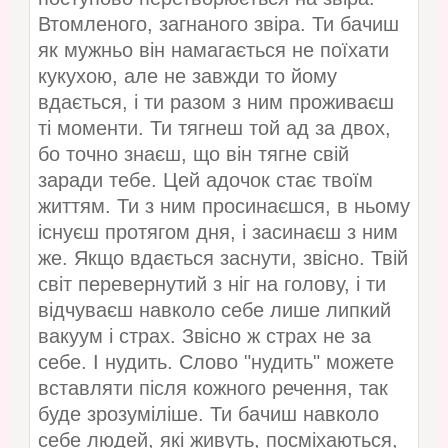
Втомленого, загнаного звіра. Ти бачиш
як мужньо він намагається не поїхати
кукухою, але не завжди то йому
вдається, і ти разом з ним проживаєш
ті моменти. Ти тягнеш той ад за двох,
бо точно знаєш, що він тягне свій
заради тебе. Цей адочок стає твоїм
життям. Ти з ним просинаєшся, в ньому
існуєш протягом дня, і засинаєш з ним
же. Якщо вдається заснути, звісно. Твій
світ перевернутий з ніг на голову, і ти
відчуваєш навколо себе лише липкий
вакуум і страх. Звісно ж страх не за
себе. І нудить. Слово "нудить" можете
вставляти після кожного речення, так
буде зрозуміліше. Ти бачиш навколо
себе людей, які живуть, посміхаються,