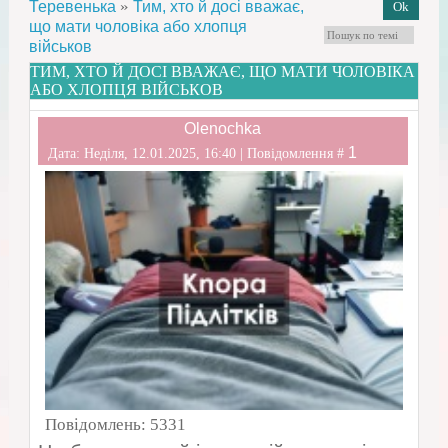
»
Теревенька
Тим, хто й досі вважає,
що мати чоловіка або хлопця
військов
ТИМ, ХТО Й ДОСІ ВВАЖАЄ, ЩО МАТИ ЧОЛОВІКА
АБО ХЛОПЦЯ ВІЙСЬКОВ
Olenochka
1
Дата: Неділя, 12.01.2025, 16:40 | Повідомлення #
Повідомлень:
5331