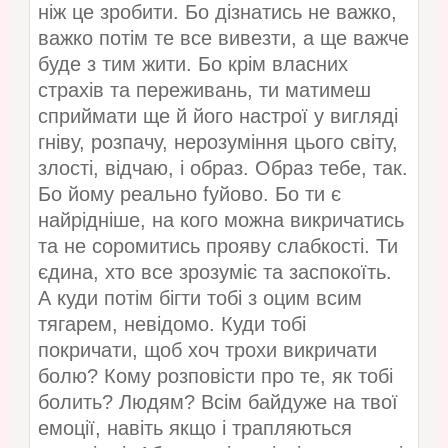
ніж це зробити. Бо дізнатись не важко,
важко потім те все вивезти, а ще важче
буде з тим жити. Бо крім власних
страхів та переживань, ти матимеш
сприймати ще й його настрої у вигляді
гніву, розпачу, нерозуміння цього світу,
злості, відчаю, і образ. Образ тебе, так.
Бо йому реально fyйово. Бо ти є
найрідніше, на кого можна викричатись
та не соромитись прояву слабкості. Ти
єдина, хто все зрозуміє та заспокоїть.
А куди потім бігти тобі з оцим всим
тягарем, невідомо. Куди тобі
покричати, щоб хоч трохи викричати
болю? Кому розповісти про те, як тобі
болить? Людям? Всім байдуже на твої
емоції, навіть якщо і трапляються