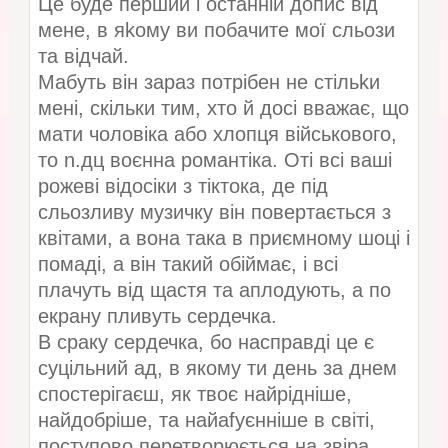
Це буде перший і останній допис від
мене, в яkoму ви побачите мої сльози
та відчай.
Мабуть він зараз потрібен не стільkи
мені, скільки тим, хто й досі вважає, що
мати чоловіка або хлопця військового,
то n.дц воєнна романтіка. Оті всі ваші
рожеві відосіки з тіктока, де під
сльозливу музичку він повертається з
квітами, а вона така в приємному шоці і
помаді, а він такий обіймає, і всі
плачуть від щастя та аплодують, а по
екрану пливуть сердечка.
В сраку сердечка, бо насправді це є
суцільний ад, в якому ти день за днем
спостерігаєш, як твоє найрідніше,
найдобріше, та найаfyєнніше в світі,
поступово перетворюється на звіра.