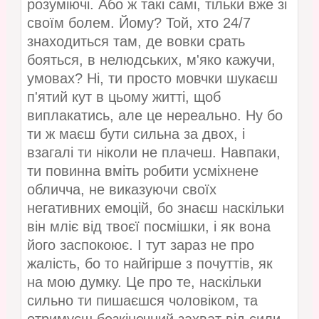
розуміючі. Або ж такі самі, тільки вже зі
своїм болем. Йому? Той, хто 24/7
знаходиться там, де вовки срать
бояться, в нелюдських, м'яко кажучи,
умовах? Ні, ти просто мовчки шукаєш
п'ятий кут в цьому житті, щоб
виплакатись, але це нереально. Ну бо
ти ж маєш бути сильна за двох, і
взагалі ти ніколи не плачеш. Навпаки,
ти повинна вміть робити усміхнене
обличча, не виказуючи своїх
негативних емоцій, бо знаєш наскільки
він мліє від твоєї посмішки, і як вона
його заспокоює. І тут зараз не про
жалість, бо то найгірше з почуттів, як
на мою думку. Це про те, наскільки
сильно ти пишаєшся чоловіком, та