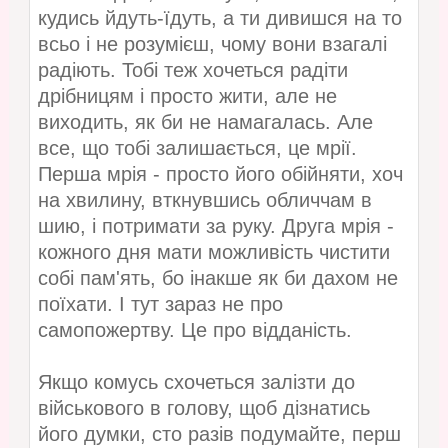
кудись йдуть-їдуть, а ти дивишся на то
всьо і не розумієш, чому вони взагалі
радіють. Тобі теж хочеться радіти
дрібницям і просто жити, але не
виходить, як би не намагалась. Але
все, що тобі залишається, це мрії.
Перша мрія - просто його обійняти, хоч
на хвилину, вткнувшись обличчам в
шию, і потримати за руку. Друга мрія -
кожного дня мати можливість чистити
собі пам'ять, бо інакше як би дахом не
поїхати. І тут зараз не про
самопожертву. Це про відданість.
Якщо комусь схочеться залізти до
військового в голову, щоб дізнатись
його думки, сто разів подумайте, перш