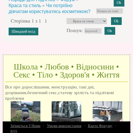
»
Краса та стиль
Чи потрібно
дівчатам користуватись косметикою?
Сторінка
1
з
1
1
Пошук:
Школа • Любов • Відносини •
Секс • Тіло • Здоров'я • Життя
Все про дорослішання, менструацію, такі дні,
дозрівання,безпечний секс,статеву зрілість та підліткові
проблеми
Зв'яжіться З Нами
·
Умови використання
·
Карта Форуму
·
RSS