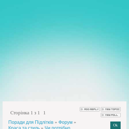
Сторінка
1
з
1
1
»
»
Поради для Підлітків
Форум
»
Краса та стиль
Чи потрібно