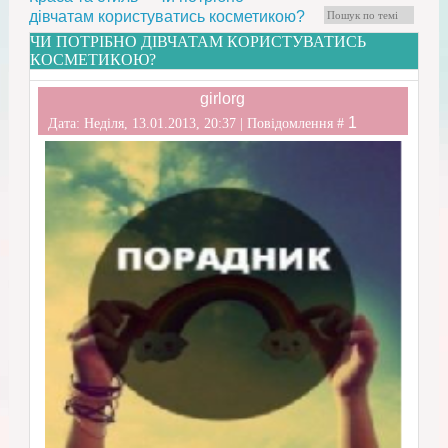
дівчатам користуватись косметикою?
ЧИ ПОТРІБНО ДІВЧАТАМ КОРИСТУВАТИСЬ
КОСМЕТИКОЮ?
girlorg
1
Дата: Неділя, 13.01.2013, 20:37 | Повідомлення #