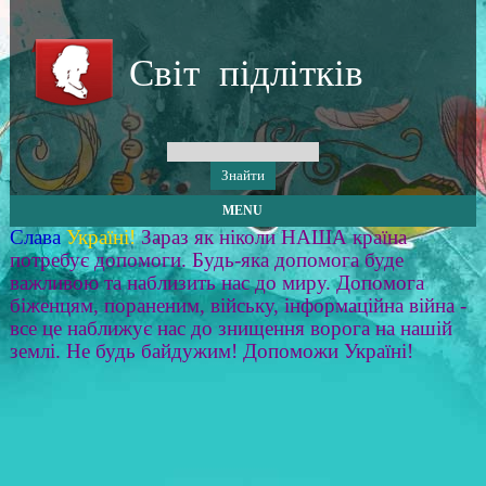
Світ підлітків
MENU
Слава
Україні!
Зараз як ніколи НАША країна
потребує допомоги. Будь-яка допомога буде
важливою та наблизить нас до миру. Допомога
біженцям, пораненим, війську, інформаційна війна -
все це наближує нас до знищення ворога на нашій
землі. Не будь байдужим! Допоможи Україні!