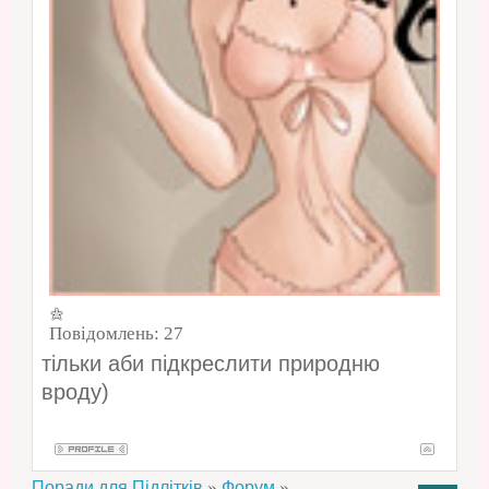
Повідомлень:
27
тільки аби підкреслити природню
вроду)
»
»
Поради для Підлітків
Форум