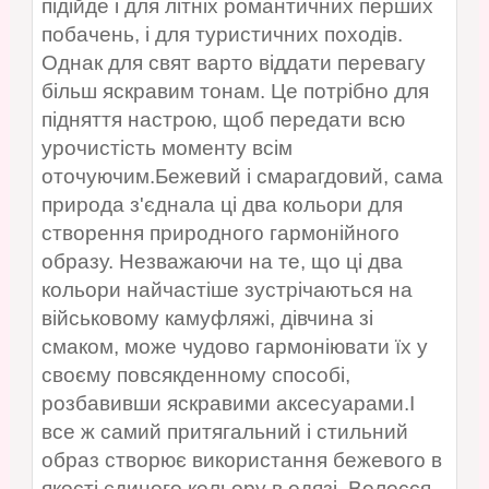
підійде і для літніх романтичних перших
побачень, і для туристичних походів.
Однак для свят варто віддати перевагу
більш яскравим тонам. Це потрібно для
підняття настрою, щоб передати всю
урочистість моменту всім
оточуючим.Бежевий і смарагдовий, сама
природа з'єднала ці два кольори для
створення природного гармонійного
образу. Незважаючи на те, що ці два
кольори найчастіше зустрічаються на
військовому камуфляжі, дівчина зі
смаком, може чудово гармоніювати їх у
своєму повсякденному способі,
розбавивши яскравими аксесуарами.І
все ж самий притягальний і стильний
образ створює використання бежевого в
якості єдиного кольору в одязі. Волосся,