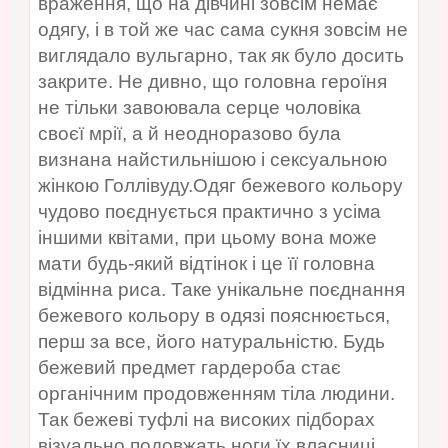
враження, що на дівчині зовсім немає
одягу, і в той же час сама сукня зовсім не
виглядало вульгарно, так як було досить
закрите. Не дивно, що головна героїня
не тільки завоювала серце чоловіка
своєї мрії, а й неодноразово була
визнана найстильнішою і сексуальною
жінкою Голлівуду.Одяг бежевого кольору
чудово поєднується практично з усіма
іншими квітами, при цьому вона може
мати будь-який відтінок і це її головна
відмінна риса. Таке унікальне поєднання
бежевого кольору в одязі пояснюється,
перш за все, його натуральністю. Будь
бежевий предмет гардероба стає
органічним продовженням тіла людини.
Так бежеві туфлі на високих підборах
візуально подовжать ноги їх власниці.