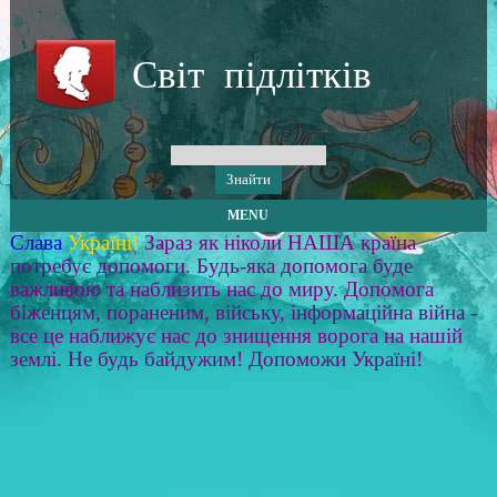
Світ підлітків
MENU
Слава
Україні!
Зараз як ніколи НАША країна
потребує допомоги. Будь-яка допомога буде
важливою та наблизить нас до миру. Допомога
біженцям, пораненим, війську, інформаційна війна -
все це наближує нас до знищення ворога на нашій
землі. Не будь байдужим! Допоможи Україні!