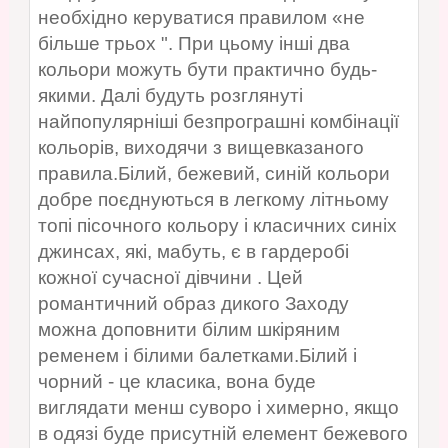
необхідно керуватися правилом «не
більше трьох ". При цьому інші два
кольори можуть бути практично будь-
якими. Далі будуть розглянуті
найпопулярніші безпрограшні комбінації
кольорів, виходячи з вищевказаного
правила.Білий, бежевий, синій кольори
добре поєднуються в легкому літньому
топі пісочного кольору і класичних синіх
джинсах, які, мабуть, є в гардеробі
кожної сучасної дівчини . Цей
романтичний образ дикого Заходу
можна доповнити білим шкіряним
ременем і білими балетками.Білий і
чорний - це класика, вона буде
виглядати менш суворо і химерно, якщо
в одязі буде присутній елемент бежевого