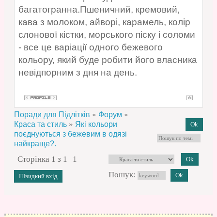
багатогранна.Пшеничний, кремовий,
кава з молоком, айворі, карамель, колір
слонової кістки, морського піску і соломи
- все це варіації одного бежевого
кольору, який буде робити його власника
невідпорним з дня на день.
»
»
Поради для Підлітків
Форум
»
Краса та стиль
Які кольори
поєднуються з бежевим в одязі
найкраще?.
Сторінка
1
з
1
1
Пошук: