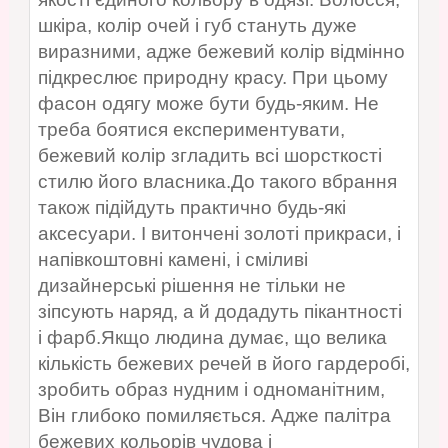
шкіра, колір очей і губ стануть дуже
виразними, адже бежевий колір відмінно
підкреслює природну красу. При цьому
фасон одягу може бути будь-яким. Не
треба боятися експериментувати,
бежевий колір згладить всі шорсткості
стилю його власника.До такого вбрання
також підійдуть практично будь-які
аксесуари. І витончені золоті прикраси, і
напівкоштовні камені, і сміливі
дизайнерські рішення не тільки не
зіпсують наряд, а й додадуть пікантності
і фарб.Якщо людина думає, що велика
кількість бежевих речей в його гардеробі,
зробить образ нудним і одноманітним,
Він глибоко помиляється. Адже палітра
бежевих кольорів чудова і