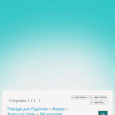
Сторінка
1
з
1
1
»
»
Поради для Підлітків
Форум
»
Краса та стиль
Які кольори