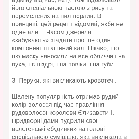
його спеціальною пастою з рису та
перемелених на пил перлин. В
принципі, цей рецепт відомий, якби не
одне але… Часом джерела
«забувають» згадати про ще один
компонент пташиний кал. Цікаво, що
цю маску наносили на все обличчя і на
вуха, і в ніздрі, і на повіки, і на губи.
3. Перуки, які викликають кровотечі.
Шалену популярність отримав рудий
колір волосся під час правління
рудоволосої королеви Єлизавети І.
Придворні дами пудрили свої
велетенські «будинки» на голові
спеціальною сумішшю, яка викликала в