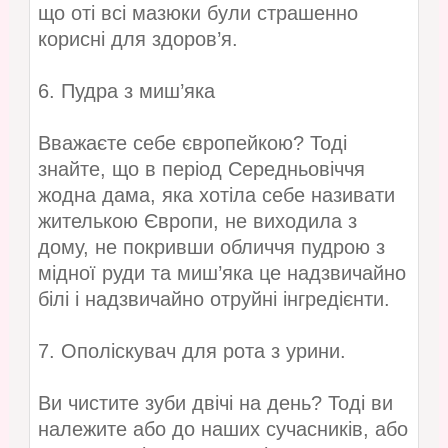
що оті всі мазюки були страшенно
корисні для здоров’я.
6. Пудра з миш’яка
Вважаєте себе європейкою? Тоді
знайте, що в період Середньовіччя
жодна дама, яка хотіла себе називати
жителькою Європи, не виходила з
дому, не покривши обличчя пудрою з
мідної руди та миш’яка це надзвичайно
білі і надзвичайно отруйні інгредієнти.
7. Ополіскувач для рота з урини.
Ви чистите зуби двічі на день? Тоді ви
належите або до наших сучасників, або