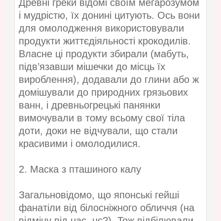
Древні греки відомі своїм мегарозумом
і мудрістю, їх донині цитують. Ось вони
для омолодження використовували
продукти життєдіяльності крокодилів.
Власне ці продукти збирали (мабуть,
підв’язавши мішечки до місць їх
вироблення), додавали до глини або ж
домішували до природних грязьових
ванн, і древньогрецькі панянки
вимочували в тому всьому свої тіла
доти, доки не відчували, що стали
красивими і омолодилися.
2. Маска з пташиного калу
Загальновідомо, що японські гейші
фанатіли від білосніжного обличчя (на
відміну від нас, нє?). Тож відбілювали