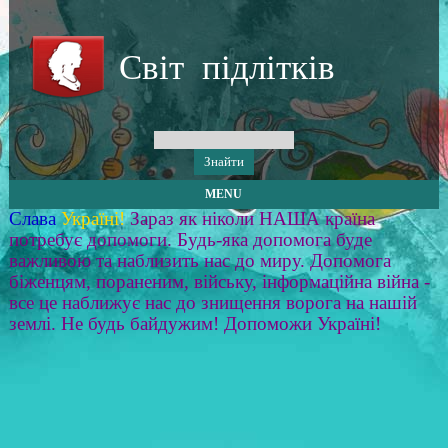
Світ підлітків
MENU
Слава
Україні!
Зараз як ніколи НАША країна
потребує допомоги. Будь-яка допомога буде
важливою та наблизить нас до миру. Допомога
біженцям, пораненим, війську, інформаційна війна -
все це наближує нас до знищення ворога на нашій
землі. Не будь байдужим! Допоможи Україні!