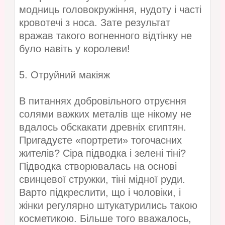
модниць головокружіння, нудоту і часті
кровотечі з носа. Зате результат
вражав такого вогненного відтінку не
було навіть у королеви!
5. Отруйний макіяж
В питаннях добровільного отруєння
солями важких металів ще нікому не
вдалось обскакати древніх єгиптян.
Пригадуєте «портрети» тогочасних
жителів? Сіра підводка і зелені тіні?
Підводка створювалась на основі
свинцевої стружки, тіні мідної руди.
Варто підкреслити, що і чоловіки, і
жінки регулярно штукатурились такою
косметикою. Більше того вважалось,