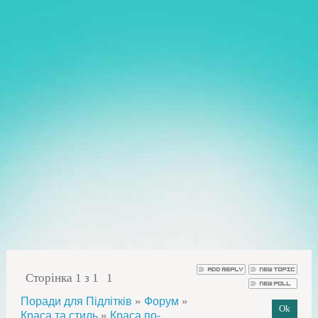
Сторінка
1
з
1
1
»
»
Поради для Підлітків
Форум
»
Краса та стиль
Краса по-