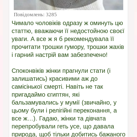
Повідомлень:
3285
Чимало чоловіків одразу ж оминуть цю
статтю, вважаючи її недостойною своєї
уваги. А все ж я б рекомендувала її
прочитати трошки гумору, трошки жахів
і гарний настрій вам забезпечено!
Споконвіків жінки прагнули стати (і
залишатись) красивими аж до
самісінької смерті. Навіть не так
пригадаймо єгиптян, які
бальзамувались у мумії (звичайно, у
цьому були і релігійні переконання, а
все ж…). Гадаю, жінки та дівчата
перепробували геть усе, що давала
природа, щоб тільки добитись бажаного