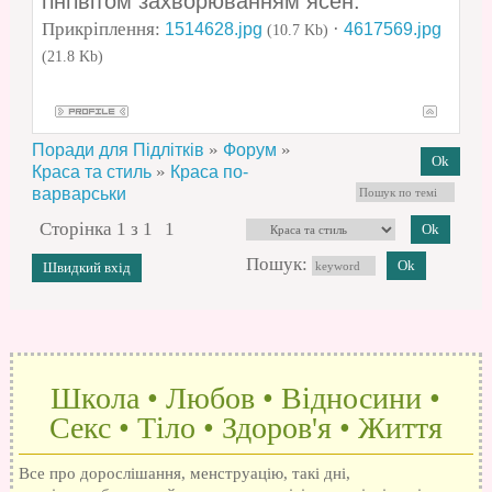
гінгівітом захворюванням ясен.
Прикріплення:
·
1514628.jpg
4617569.jpg
(10.7 Kb)
(21.8 Kb)
»
»
Поради для Підлітків
Форум
»
Краса та стиль
Краса по-
варварськи
Сторінка
1
з
1
1
Пошук:
Школа • Любов • Відносини •
Секс • Тіло • Здоров'я • Життя
Все про дорослішання, менструацію, такі дні,