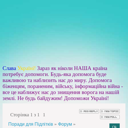
Слава
Україні!
Зараз як ніколи НАША країна
потребує допомоги. Будь-яка допомога буде
важливою та наблизить нас до миру. Допомога
біженцям, пораненим, війську, інформаційна війна -
все це наближує нас до знищення ворога на нашій
землі. Не будь байдужим! Допоможи Україні!
Сторінка
1
з
1
1
»
»
Поради для Підлітків
Форум