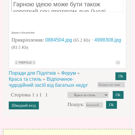
Гарною ідеєю може бути також
короткий сон протягом дня (іноді
досить 15 хвилин).
Втеча від шуму і суєти міста, це піде
Джерело dlanastolatek
Прикріплення:
на користь. Природа дає нам багато
·
0884504.jpg
4998308.jpg
(65.2 Kb)
варіантів в її використанні.
(83.5 Kb)
Ефекти релаксації
»
»
Поради для Підлітків
Форум
покращена продуктивність
»
Краса та стиль
Відпочинок-
підвищена здатність справлятися з
чудодійний засіб від багатьох недуг
проблемами
Сторінка
1
з
1
1
відновлення спокою
Пошук:
кращий настрій
пошук нових рішень
приплив творчого натхнення, і нових
ідей