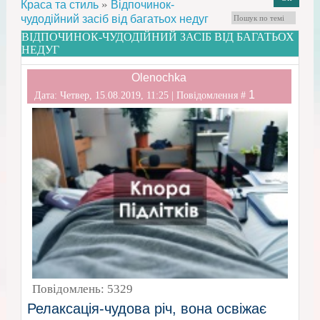
»
Краса та стиль
Відпочинок-
чудодійний засіб від багатьох недуг
ВІДПОЧИНОК-ЧУДОДІЙНИЙ ЗАСІБ ВІД БАГАТЬОХ
НЕДУГ
Olenochka
1
Дата: Четвер, 15.08.2019, 11:25 | Повідомлення #
Повідомлень:
5329
Релаксація-чудова річ, вона освіжає