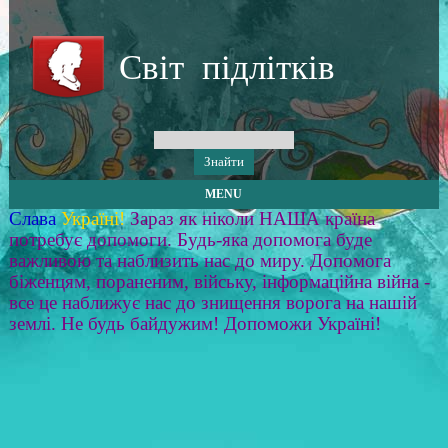
Світ підлітків
MENU
Слава
Україні!
Зараз як ніколи НАША країна
потребує допомоги. Будь-яка допомога буде
важливою та наблизить нас до миру. Допомога
біженцям, пораненим, війську, інформаційна війна -
все це наближує нас до знищення ворога на нашій
землі. Не будь байдужим! Допоможи Україні!