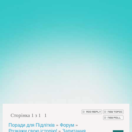
Сторінка
1
з
1
1
»
»
Поради для Підлітків
Форум
»
Розкажи свою історію!
Запитання