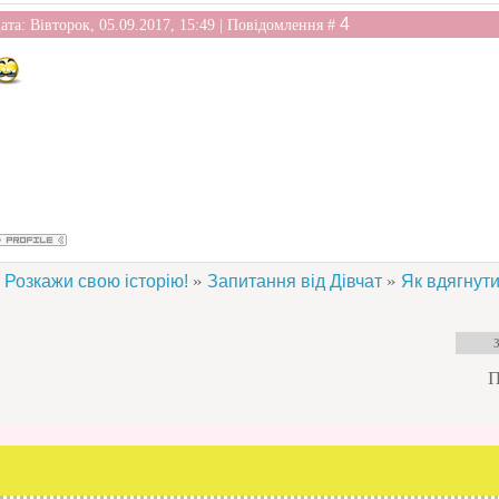
4
ата: Вівторок, 05.09.2017, 15:49 | Повідомлення #
»
»
Розкажи свою історію!
Запитання від Дівчат
Як вдягнути
П