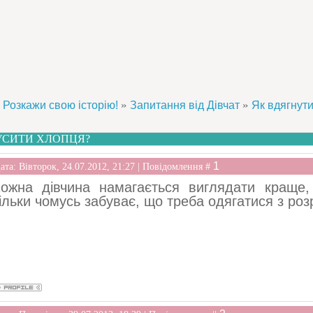
»
»
Розкажи свою історію!
Запитання від Дівчат
Як вдягнути
УСИТИ ХЛОПЦЯ?
1
ата: Вівторок, 24.07.2012, 21:27 | Повідомлення #
ожна дівчина намагається виглядати краще, 
ільки чомусь забуває, що треба одягатися з роз