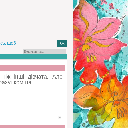
сь, щоб
ніж інші дівчата. Але
рахунком на ...