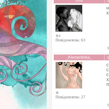
sofa
Д
н
х
Повідомлень:
63
_Klementinka_
Д
с
с
с
х
п
Повідомлень:
27