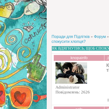
»
»
Поради для Підлітків
Форум
спокусити хлопця?
ЯК ВДЯГНУТИСЬ, ЩОБ СПОК
knopainfo
Д
К
т
Administrator
Повідомлень:
2626