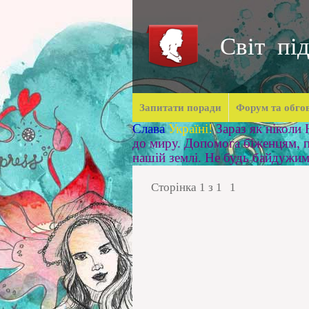
Світ під
Запитати поради
Форум та обго
Слава
Україні!
Зараз як ніколи
до миру. Допомога біженцям, п
нашій землі. Не будь байдужи
Сторінка
1
з
1
1