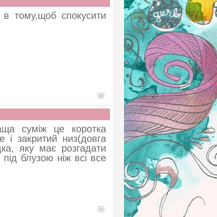
ь в тому,щоб спокусити
раща суміж це коротка
е і закритий низ(довга
дка, яку має розгадати
під блузою ніж всі все