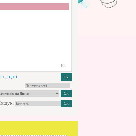
сь, щоб
ошук: