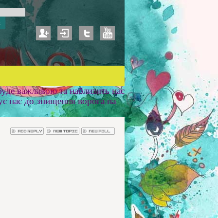
уде важливою та наблизить нас
ує нас до знищення ворога на