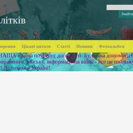
літків
ворення
Цікаві цитати
Статті
Новини
Фотоальбом
 НАША країна потребує допомоги. Будь-яка допомога б
ораненим, війську, інформаційна війна - все це наближ
м! Допоможи Україні!