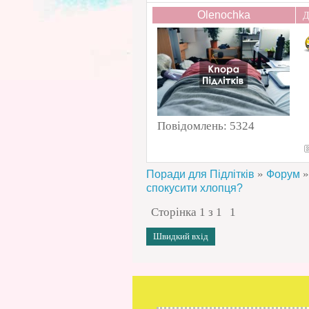
Olenochka
Д
Повідомлень:
5324
»
»
Поради для Підлітків
Форум
спокусити хлопця?
Сторінка
1
з
1
1