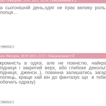
2
ата: Понеділок, 29.07.2013, 18:29 | Повідомлення #
а сьогонішній день,одяг не іграє велику рол
лопця...
3
ата: Вівторок, 30.07.2013, 23:57 | Повідомлення #
кромність в одязі, але не повністю, найк
підниця і закритий верх, або глибоке декольт
підниця, джинси..), повинна залишатись зага
лопець, краще хай він до фантазує що в тебе 
обачать одразу)