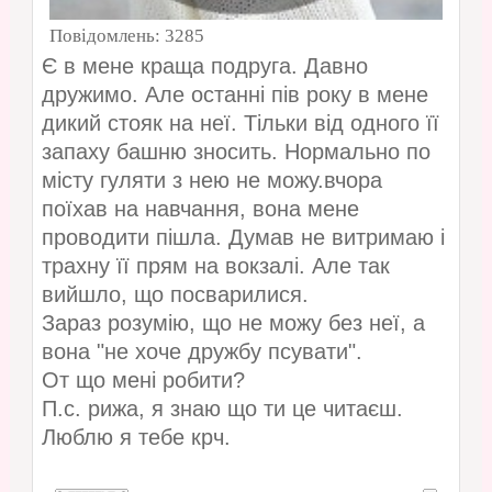
Повідомлень:
3285
Є в мене краща подруга. Давно
дружимо. Але останні пів року в мене
дикий стояк на неї. Тільки від одного її
запаху башню зносить. Нормально по
місту гуляти з нею не можу.вчора
поїхав на навчання, вона мене
проводити пішла. Думав не витримаю і
трахну її прям на вокзалі. Але так
вийшло, що посварилися.
Зараз розумію, що не можу без неї, а
вона "не хоче дружбу псувати".
От що мені робити?
П.с. рижа, я знаю що ти це читаєш.
Люблю я тебе крч.