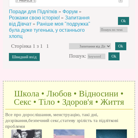
»
»
Поради для Підлітків
Форум
»
Розкажи свою історію!
Запитання
»
від Дівчат
Раніше моя "подружка"
була дуже тугенька, у останнього
хлопц
Сторінка
1
з
1
1
Пошук:
Школа • Любов • Відносини •
Секс • Тіло • Здоров'я • Життя
Все про дорослішання, менструацію, такі дні,
дозрівання,безпечний секс,статеву зрілість та підліткові
проблеми