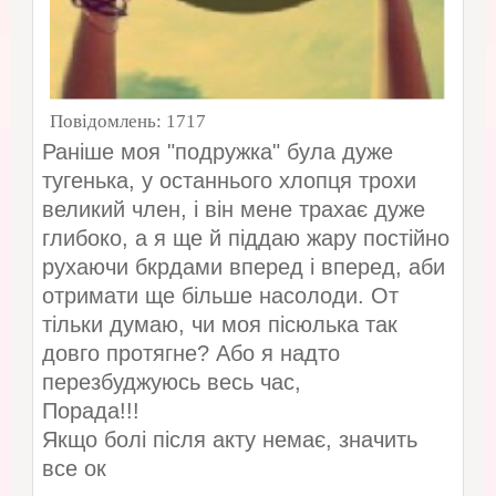
Повідомлень:
1717
Раніше моя "подружка" була дуже
тугенька, у останнього хлопця трохи
великий член, і він мене трахає дуже
глибоко, а я ще й піддаю жару постійно
рухаючи бкрдами вперед і вперед, аби
отримати ще більше насолоди. От
тільки думаю, чи моя пісюлька так
довго протягне? Або я надто
перезбуджуюсь весь час,
Порада!!!
Якщо болі після акту немає, значить
все ок