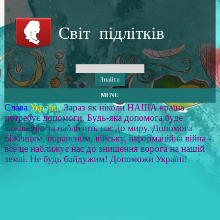
Світ підлітків
MENU
Слава
Україні!
Зараз як ніколи НАША країна
потребує допомоги. Будь-яка допомога буде
важливою та наблизить нас до миру. Допомога
біженцям, пораненим, війську, інформаційна війна -
все це наближує нас до знищення ворога на нашій
землі. Не будь байдужим! Допоможи Україні!