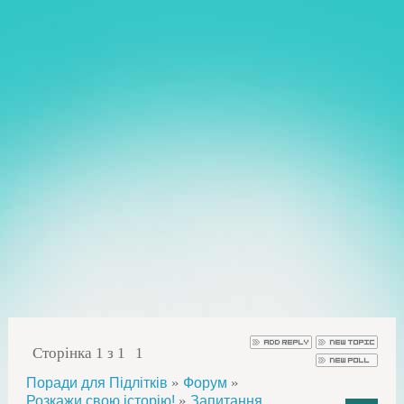
Сторінка
1
з
1
1
»
»
Поради для Підлітків
Форум
»
Розкажи свою історію!
Запитання