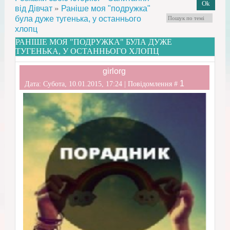
»
від Дівчат
Раніше моя "подружка"
була дуже тугенька, у останнього
хлопц
РАНІШЕ МОЯ "ПОДРУЖКА" БУЛА ДУЖЕ
ТУГЕНЬКА, У ОСТАННЬОГО ХЛОПЦ
girlorg
1
Дата: Субота, 10.01.2015, 17:24 | Повідомлення #