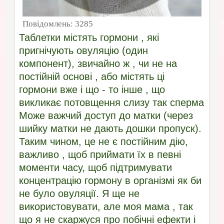
Повідомлень:
3285
Таблетки містять гормони , які
пригнічують овуляцію (один
компонент), звичайно ж , чи не на
постійній основі , або містять ці
гормони вже і що - то інше , що
викликає потовщення слизу так сперма
Може важчий доступ до матки (через
шийку матки не дають дошки пропуск).
Таким чином, це не є постійним дію,
важливо , щоб приймати їх в певні
моменти часу, щоб підтримувати
концентрацію гормону в організмі як би
не було овуляції. Я ще не
використовувати, але моя мама , так
що я не скаржуся про побічні ефекти і