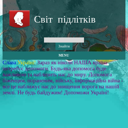
Світ підлітків
MENU
Слава
Україні!
Зараз як ніколи НАША країна
потребує допомоги. Будь-яка допомога буде
важливою та наблизить нас до миру. Допомога
біженцям, пораненим, війську, інформаційна війна -
все це наближує нас до знищення ворога на нашій
землі. Не будь байдужим! Допоможи Україні!