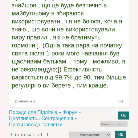
знайшов , що це буде безпечно в
майбутньому я збираюся
використовувати , і я не боюся, хоча я
знаю , що вони не використовували
пару правил , які не братимуть
гормони;]. (Одна така пара на початку
свята після 1 роки мого навчання був
щасливим батькам .. тому , можливо, я
не рекомендую;]) Ефективність
варіюється від 99,7% до 90, тим більше
регулярно ви берете , тим краще.
»
»
Поради для Підлітків
Форум
»
»
Цнотливість
Контрацепція
Протизаплідні таблетки ...:
Сторінка
1
з
1
1