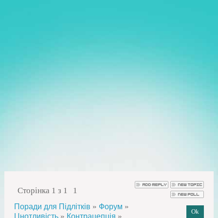
Сторінка
1
з
1
1
»
»
Поради для Підлітків
Форум
»
»
Цнотливість
Контрацепція