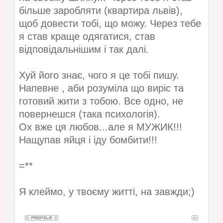
більше заробляти (квартира львів),
щоб довести тобі, що можу. Через тебе
я став краще одягатися, став
відповідальнішим і так далі.
Хуй його знає, чого я це тобі пишу.
Напевне , аби розуміла що виріс та
готовий жити з тобою. Все одно, не
повернешся (така психологія).
Ох вже ця любов...але я МУЖИК!!!
Нащупав яйця і іду бомбити!!!
=**
Я клеймо, у твоєму житті, на завжди;)