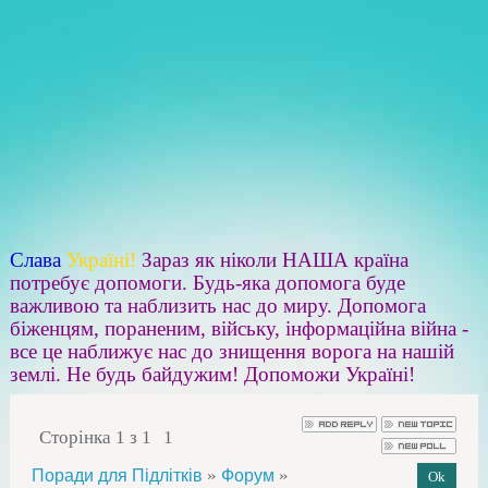
Слава
Україні!
Зараз як ніколи НАША країна
потребує допомоги. Будь-яка допомога буде
важливою та наблизить нас до миру. Допомога
біженцям, пораненим, війську, інформаційна війна -
все це наближує нас до знищення ворога на нашій
землі. Не будь байдужим! Допоможи Україні!
Сторінка
1
з
1
1
»
»
Поради для Підлітків
Форум