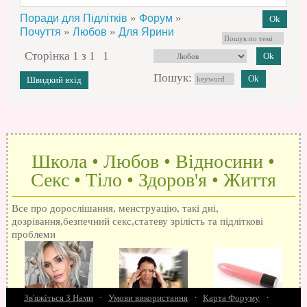
»
»
Поради для Підлітків
Форум
»
»
Почуття
Любов
Для Ярини
Сторінка
1
з
1
1
Пошук:
Школа • Любов • Відносини •
Секс • Тіло • Здоров'я • Життя
Все про дорослішання, менструацію, такі дні,
дозрівання,безпечний секс,статеву зрілість та підліткові
проблеми
Зв'яжіться З Нами
·
Умови використання
·
Карта Форуму
·