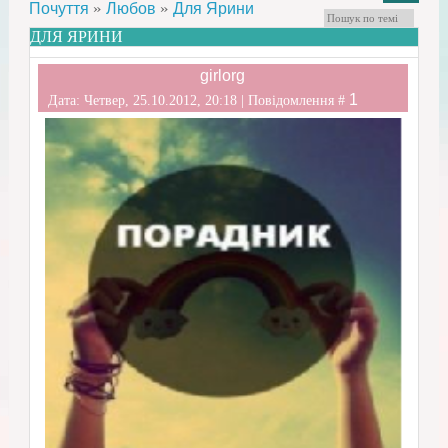
»
»
Почуття
Любов
Для Ярини
ДЛЯ ЯРИНИ
girlorg
1
Дата: Четвер, 25.10.2012, 20:18 | Повідомлення #