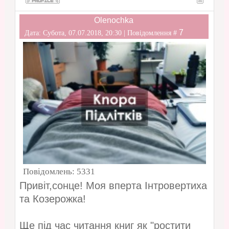
Olenochka
7
Дата: Субота, 07.07.2018, 20:30 | Повідомлення #
Повідомлень:
5331
Привіт,сонце! Моя вперта Інтровертиха
та Козерожка!
Ще під час читання книг як "ростити