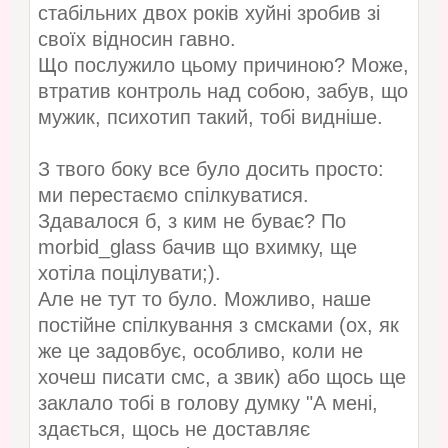
стабільних двох років хуйні зробив зі
своїх відносин гавно.
Що послужило цьому причиною? Може,
втратив контроль над собою, забув, що
мужик, психотип такий, тобі видніше.
З твого боку все було досить просто:
ми перестаємо спілкуватися.
Здавалося б, з ким не буває? По
morbid_glass бачив що вхимку, ще
хотіла поцілувати;).
Але не тут то було. Можливо, наше
постійне спілкування з смсками (ох, як
же це задовбує, особливо, коли не
хочеш писати смс, а звик) або щось ще
заклало тобі в голову думку "А мені,
здається, щось не доставляє