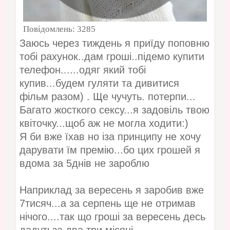
Повідомлень:
3285
Заюсь через тиждень я приїду поповню
тобі рахунок..дам гроші..підемо купити
телефон......одяг який тобі
купив...будем гуляти та дивитися
фільм разом) . Ще чучуть. потерпи...
Багато жосткого сексу...я задовіль твою
квіточку...щоб аж не могла ходити:)
Я би вже їхав но іза принципу не хочу
дарувати їм премію...бо цих грошей я
вдома за 5днів не зароблю
Наприклад за вересень я заробив вже
7тисяч...а за серпень ще не отримав
нічого....так що гроші за вересень десь