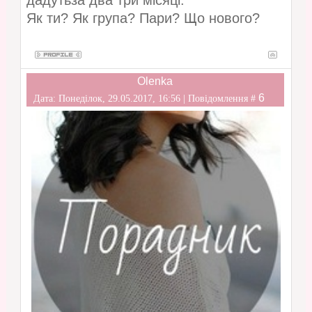
дадутьза два три місяці.
Як ти? Як група? Пари? Що нового?
Olenka
6
Дата: Понеділок, 29.05.2017, 16:56 | Повідомлення #