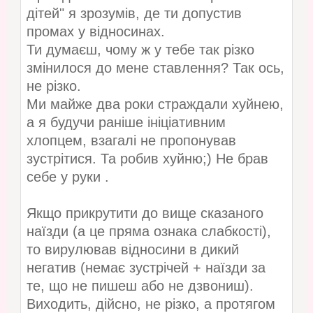
дітей" я зрозумів, де ти допустив
промах у відносинах.
Ти думаєш, чому ж у тебе так різко
змінилося до мене ставлення? Так ось,
не різко.
Ми майже два роки страждали хуйнею,
а я будучи раніше ініціативним
хлопцем, взагалі не пропонував
зустрітися. Та робив хуйню;) Не брав
себе у руки .
Якщо прикрутити до вище сказаного
наїзди (а це пряма ознака слабкості),
то вирулював відносини в дикий
негатив (немає зустрічей + наїзди за
те, що не пишеш або не дзвониш).
Виходить, дійсно, не різко, а протягом