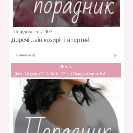
Повідомлень:
907
Доречі ..він козиріг і впертий.
Olenka
4
Дата: Неділя, 07.08.2016, 07:11 | Повідомлення #