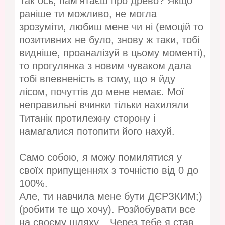
Так ось, пам'ятаєш про древо? Якщо
раніше ти можливо, не могла
зрозуміти, любиш мене чи ні (емоцій то
позитивних не було, знову ж таки, тобі
видніше, проаналізуй в цьому моменті),
то прогулянка з новим чуваком дала
тобі впевненість в тому, що я йду
лісом, почуттів до мене немає. Мої
неправильні вчинки тільки нахиляли
Титанік протилежну сторону і
намагалися потопити його нахуй.
Само собою, я можу помилятися у
своїх припущеннях з точністю від 0 до
100%.
Але, ти навчила мене бути ДЄРЗКИМ;)
(робити те що хочу). Розйобувати все
на своєму шляху... Через тебе я став