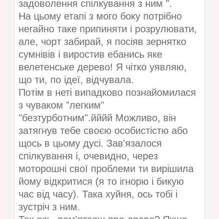
задоволення спілкування з ним ".
На цьому етапі з мого боку потрібно
негайно таке припиняти і розрулювати,
але, чорт забирай, я посіяв зернятко
сумнівів і виростив ебанись яке
велетенське дерево! Я чітко уявляю,
що ти, по ідеї, відчувала.
Потім в неті випадково познайомилася
з чуваком "легким"
"безтурботним".йййй Можливо, він
затягнув тебе своєю особистістю або
щось в цьому дусі. Зав'язалося
спілкування і, очевидно, через
моторошні свої проблеми ти вирішила
йому відкритися (я то ігнорю і бикую
час від часу). Така хуйня, ось тобі і
зустріч з ним.