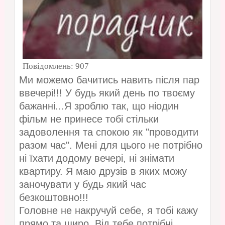
Повідомлень:
907
Ми можемо бачитись навить після пар
ввечері!!! У будь який день по твоєму
бажанні...Я зроблю так, що ніодин
фільм не принесе тобі стільки
задоволення та спокою як "проводити
разом час". Мені для цього не потрібно
ні їхати додому вечері, ні знімати
квартиру. Я маю друзів в яких можу
заночувати у будь який час
безкоштовно!!!
Головне не накручуй себе, я тобі кажу
прямо та щиро. Від тебе потрібні