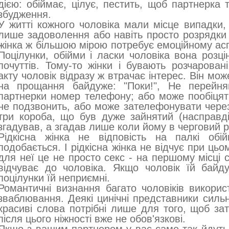
дією: обіймає, цілує, пестить, щоб партнерка 
збудження.
У житті кожного чоловіка мали місце випадки, 
лише задоволення або навіть просто розрядки 
жінка ж більшою мірою потребує емоційному асп
Поцілунки, обійми і ласки чоловіка вона розц
почуттів. Тому-то жінки і бувають розчаровані
акту чоловік відразу ж втрачає інтерес. Він мож
на прощання байдуже: "Поки!", Не перейня
партнерки номер телефону; або може пообіцят
не подзвонить, або може зателефонувати через
три короба, що був дуже зайнятий (насправді
згадував, а згадав лише коли йому в черговий ра
Рідкісна жінка не відповість на палкі обі
подобається. І рідкісна жінка не відчує при ць
для неї це не просто секс - на першому місці с
відчуває до чоловіка. Якщо чоловік їй байду
поцілунки їй неприємні.
Романтичні визнання багато чоловіків викори
зваблювання. Деякі цинічні представники сильн
красиві слова потрібні лише для того, щоб зат
після цього ніжності вже не обов'язкові.