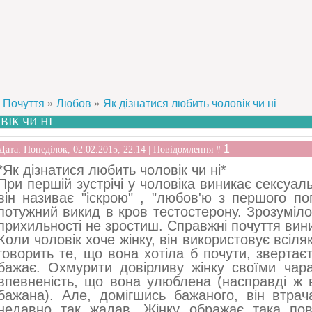
»
»
Почуття
Любов
Як дізнатися любить чоловік чи ні
ІК ЧИ НІ
1
Дата: Понеділок, 02.02.2015, 22:14 | Повідомлення #
*Як дізнатися любить чоловік чи ні*
При першій зустрічі у чоловіка виникає сексуаль
він називає "іскрою" , "любов'ю з першого по
потужний викид в кров тестостерону. Зрозуміло
прихильності не зростиш. Справжні почуття вини
Коли чоловік хоче жінку, він використовує всіля
говорить те, що вона хотіла б почути, звертає
бажає. Охмурити довірливу жінку своїми чара
впевненість, що вона улюблена (насправді ж 
бажана). Але, домігшись бажаного, він втрача
недавно так жадав. Жінку ображає така пов