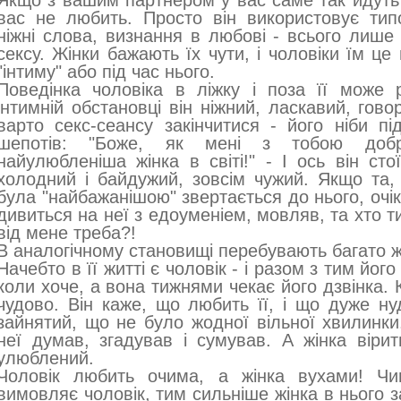
Якщо з вашим партнером у вас саме так йдуть 
вас не любить. Просто він використовує тип
ніжні слова, визнання в любові - всього лише
сексу. Жінки бажають їх чути, і чоловіки їм ц
"інтиму" або під час нього.
Поведінка чоловіка в ліжку і поза її може р
інтимній обстановці він ніжний, ласкавий, гов
варто секс-сеансу закінчитися - його ніби пі
шепотів: "Боже, як мені з тобою добр
найулюбленіша жінка в світі!" - І ось він стої
холодний і байдужий, зовсім чужий. Якщо та,
була "найбажанішою" звертається до нього, очік
дивиться на неї з едоуменіем, мовляв, та хто ти 
від мене треба?!
В аналогічному становищі перебувають багато ж
Начебто в її житті є чоловік - і разом з тим його
коли хоче, а вона тижнями чекає його дзвінка. 
чудово. Він каже, що любить її, і що дуже ну
зайнятий, що не було жодної вільної хвилинки.
неї думав, згадував і сумував. А жінка віри
улюблений.
Чоловік любить очима, а жінка вухами! Чи
вимовляє чоловік, тим сильніше жінка в нього з