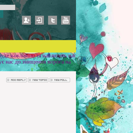
уде важливою та наблизить нас
ує нас до знищення ворога на