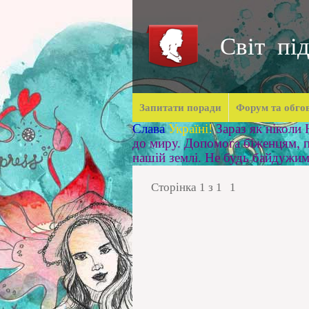
Світ під
Запитати поради
Форум та обго
Слава
Україні!
Зараз як ніколи
до миру. Допомога біженцям, п
нашій землі. Не будь байдужи
Сторінка
1
з
1
1