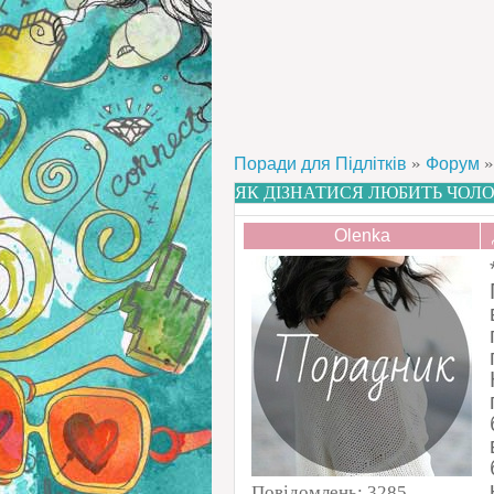
»
»
Поради для Підлітків
Форум
ЯК ДІЗНАТИСЯ ЛЮБИТЬ ЧОЛОВ
Olenka
Повідомлень:
3285