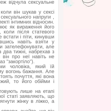
теж відчула сексуальне
коли він шукав у сексі
сексуального напруги ,
екті інтимних відносин.
інює як вираження його
, коли після статевого
е встати і піти, кинувши
вшись навіть взяти у
и зателефонувати, але
 два тижні, набрехав з
 він про неї навіть не
з "закортіло").
йми чоловіка, який їй
ому вогонь бажання. Але
тоять почуття, які вона
жий, то його обійми і
стовують лише на етапі
ої статі заявляють, що
ягнути жінку в ліжко, а