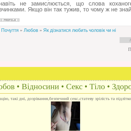
навіть не замислюється, що слова коханог
вчинками. Якщо він так тужив, то чому ж не зн
»
»
Почуття
Любов
Як дізнатися любить чоловік чи ні
П
бов • Відносини • Секс • Тіло • Здоро
ію, такі дні, дозрівання,безпечний секс,статеву зрілість та підлітк