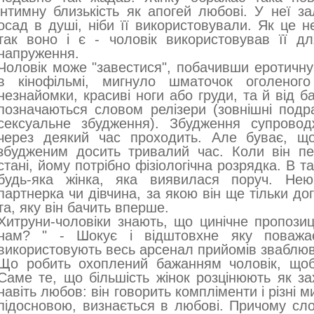
інтимну близькість як апогей любові. У неї 
осад в душі, ніби її використовували. Як це 
так воно і є - чоловік використовував її дл
напруження.
Чоловік може "завестися", побачивши еротичн
в кінофільмі, мигнуло шматочок оголеного
незнайомки, красиві ноги або груди, та й від ба
позначаються словом релізери (зовнішні подр
сексуальне збудження). Збудження супровод
через деякий час проходить. Але буває, що
збудженим досить тривалий час. Коли він п
стані, йому потрібно фізіологічна розрядка. В т
будь-яка жінка, яка виявилася поруч. Не
партнерка чи дівчина, за якою він ще тільки до
та, яку він бачить вперше.
Хитруни-чоловіки знають, що цинічне пропозиц
нам? " - Шокує і відштовхне яку поважає
використовують весь арсенал прийомів зваблю
Що робить охоплений бажанням чоловік, щоб
Саме те, що більшість жінок розцінюють як зах
навіть любов: він говорить компліменти і різні 
підосновою, визнається в любові. Причому сло