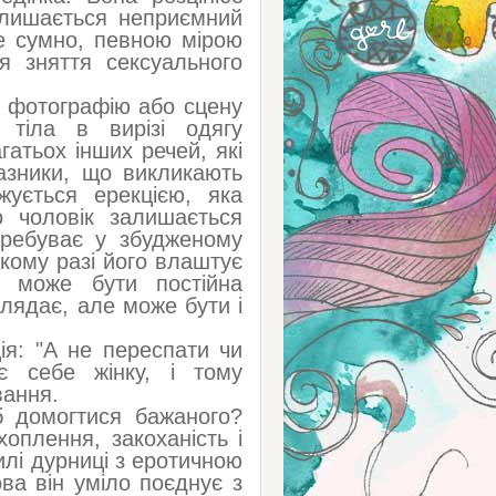
залишається неприємний
не сумно, певною мірою
я зняття сексуального
у фотографію або сцену
 тіла в вирізі одягу
гатьох інших речей, які
азники, що викликають
жується ерекцією, яка
 чоловік залишається
еребуває у збудженому
акому разі його влаштує
ю може бути постійна
глядає, але може бути і
ія: "А не переспати чи
 себе жінку, і тому
вання.
 домогтися бажаного?
оплення, закоханість і
милі дурниці з еротичною
ва він уміло поєднує з