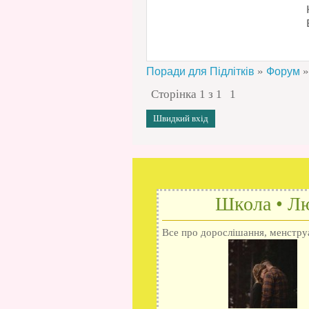
»
»
Поради для Підлітків
Форум
Сторінка
1
з
1
1
Школа • Лю
Все про дорослішання, менструац