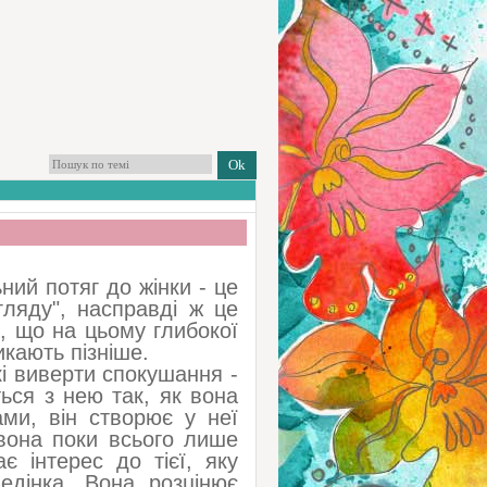
ний потяг до жінки - це
гляду", насправді ж це
, що на цьому глибокої
кають пізніше.
кі виверти спокушання -
ться з нею так, як вона
ми, він створює у неї
вона поки всього лише
є інтерес до тієї, яку
едінка. Вона розцінює