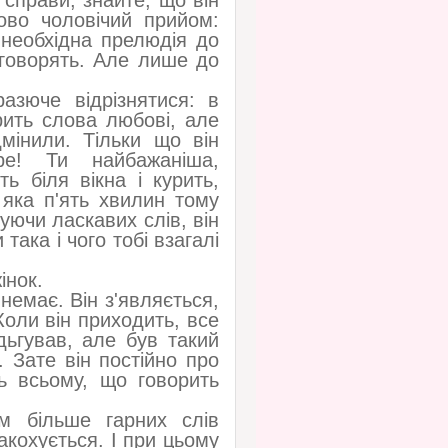
справи, знайте, що він
ово чоловічий прийом:
 необхідна прелюдія до
е говорять. Але лише до
азюче відрізнятися: в
орить слова любові, але
дмінили. Тільки що він
е! Ти найбажаніша,
ть біля вікна і курить,
 яка п'ять хвилин тому
уючи ласкавих слів, він
така і чого тобі взагалі
інок.
 немає. Він з'являється,
Коли він приходить, все
дьгував, але був такий
 Зате він постійно про
ть всьому, що говорить
м більше гарних слів
акохується. І при цьому