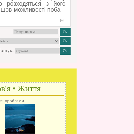
о розходяться з його
айшов можливості поба
ошук:
в'я • Життя
ові проблеми