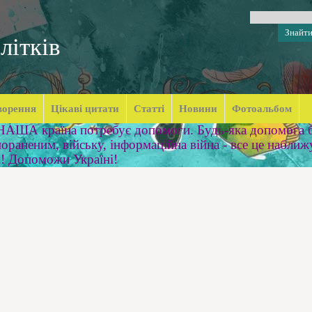
літків
ворення
Цікаві цитати
Статті
Новини
Фотоальбом
 НАША країна потребує допомоги. Будь-яка допомога б
ораненим, війську, інформаційна війна - все це наближ
м! Допоможи Україні!