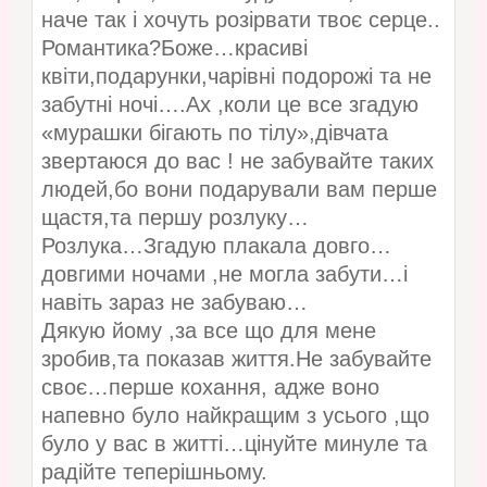
наче так і хочуть розірвати твоє серце..
Романтика?Боже…красиві
квіти,подарунки,чарівні подорожі та не
забутні ночі….Ах ,коли це все згадую
«мурашки бігають по тілу»,дівчата
звертаюся до вас ! не забувайте таких
людей,бо вони подарували вам перше
щастя,та першу розлуку…
Розлука…Згадую плакала довго…
довгими ночами ,не могла забути…і
навіть зараз не забуваю…
Дякую йому ,за все що для мене
зробив,та показав життя.Не забувайте
своє…перше кохання, адже воно
напевно було найкращим з усього ,що
було у вас в житті…цінуйте минуле та
радійте теперішньому.