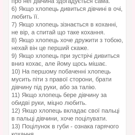
про неї дівчина здогадується сама.
6) Якщо хлопець дивиться дівчині в очі,
любить її.
7) Якщо хлопець зізнається в коханні,
не вір, а спитай що таке кохання.
8) Якщо хлопець хоче дружити з тобою,
нехай він це перший скаже.
9) Якщо хлопець при зустрічі дивиться
вниз кохає, але йому щось мішає.
10) На першому побаченні хлопець
мусить піти з правої сторони, брати
дівчину під руки, або за талію.
11) Якщо хлопець бере дівчину за
обидві руки, міцно любить.
12) Якщо хлопець вкладає свої пальці
в пальці дівчини, хоче поцілувати.
13) Поцілунок в губи - ознака гарячого
кохання.