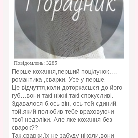
Повідомлень:
3285
Перше кохання,перший поцілунок….
романтика ,сварки. Усе у перше.
Це відчуття,коли доторкаєшся до його
губ…вони такі ніжні,такі спокусливі.
Здавалося б,ось він, ось той єдиний,
той,який полюбив тебе враховуючи
твої недоліки. Але яке кохання без
сварок??
Так,сварки,їх не забуду ніколи,вони