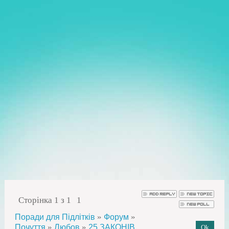
Сторінка
1
з
1
1
»
»
Поради для Підлітків
Форум
»
»
Почуття
Любов
25 ЗАКОНІВ