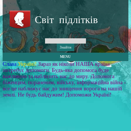
Світ підлітків
MENU
Слава
Україні!
Зараз як ніколи НАША країна
потребує допомоги. Будь-яка допомога буде
важливою та наблизить нас до миру. Допомога
біженцям, пораненим, війську, інформаційна війна -
все це наближує нас до знищення ворога на нашій
землі. Не будь байдужим! Допоможи Україні!