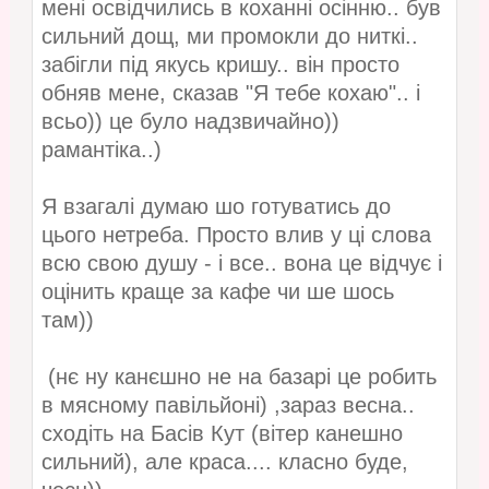
мені освідчились в коханні осінню.. був
сильний дощ, ми промокли до ниткі..
забігли під якусь кришу.. він просто
обняв мене, сказав "Я тебе кохаю".. і
всьо)) це було надзвичайно))
рамантіка..)
Я взагалі думаю шо готуватись до
цього нетреба. Просто влив у ці слова
всю свою душу - і все.. вона це відчує і
оцінить краще за кафе чи ше шось
там))
(нє ну канєшно не на базарі це робить
в мясному павільйоні) ,зараз весна..
сходіть на Басів Кут (вітер канешно
сильний), але краса.... класно буде,