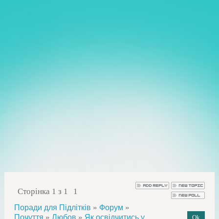
Сторінка
1
з
1
1
»
»
Поради для Підлітків
Форум
»
»
Почуття
Любов
Як освідчитись у