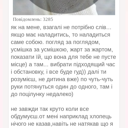
Повідомлень:
3285
як на мене, взагалі не потрібно слів...
якщо має наладитись, то наладиться
саме собою. погляд за поглядом,
усмішка за усмішкою, жарт за жартом,
показати їй, що вона для тебе не пусте
місце) а там... вибрати підходящий час
і обстановку, і все буде гуд)) далі ти
розумієш, не дитина вже) по чуть-чуть
руки потянуться один до одного, там і
до поцілунку недалеко)
не завжди так круто коли все
обдумуєш.от мені наприклад хлопець
нічого не казав,навіть не натякав що я