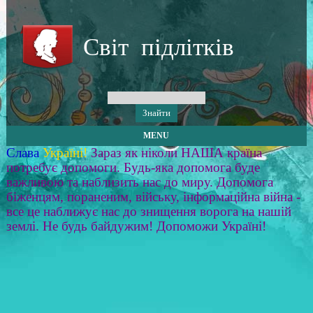
Світ підлітків
MENU
Слава
Україні!
Зараз як ніколи НАША країна
потребує допомоги. Будь-яка допомога буде
важливою та наблизить нас до миру. Допомога
біженцям, пораненим, війську, інформаційна війна -
все це наближує нас до знищення ворога на нашій
землі. Не будь байдужим! Допоможи Україні!