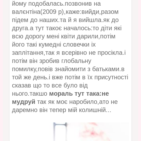
йому подобалась.позвонив на
валєнтіна(2009 р),каже:вийди,разом
підем до наших.та й я вийшла.як до
друга.а тут такоє началось:то діти які
всю дорогу мені квіти дарили,потім
його такі кумедні словечки іх
заплітання,так я всерівно не просікла.і
потім він зробив глобальну
помилку,повів знайомити з батьками.в
той же день.і вже потім в їх присутності
сказав що то все було від
нього.такшо
мораль тут така:не
мудруй
так як моє наробило,ато не
даремно він тепер мій колишній...