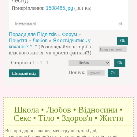
чесн))
Прикріплення:
1508485.jpg
(18.1 Kb)
»
»
Поради для Підлітків
Форум
»
»
Почуття
Любов
Як освідчитись у
(Розповідаймо історії з
коханні? ^_^
власного життя, чи просто фантазії!)
Сторінка
1
з
1
1
Пошук:
Школа • Любов • Відносини •
Секс • Тіло • Здоров'я • Життя
Все про дорослішання, менструацію, такі дні,
дозрівання,безпечний секс,статеву зрілість та підліткові