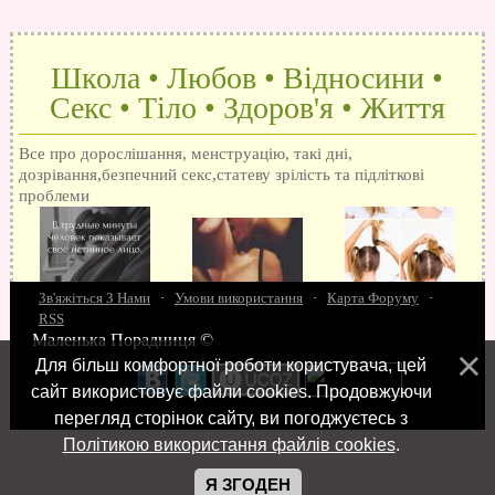
Школа • Любов • Відносини •
Секс • Тіло • Здоров'я • Життя
Все про дорослішання, менструацію, такі дні,
дозрівання,безпечний секс,статеву зрілість та підліткові
проблеми
Зв'яжіться З Нами
·
Умови використання
·
Карта Форуму
·
RSS
Маленька Порадниця ©
15 запитань про секс
Як досягти оргазм
Біль при сексі
Анальний секс
Про
Для більш комфортної роботи користувача, цей
поцілунки
Позбуваємось синців
завагітніти після першого разу
Хлопець хоче сексу
Як
сайт використовує файли cookies. Продовжуючи
робити мінєт
"Люблю" і "кохаю" різниця
Про перший секс
Займатися сексом
перегляд сторінок сайту, ви погоджуєтесь з
Політикою використання файлів cookies
.
Я ЗГОДЕН