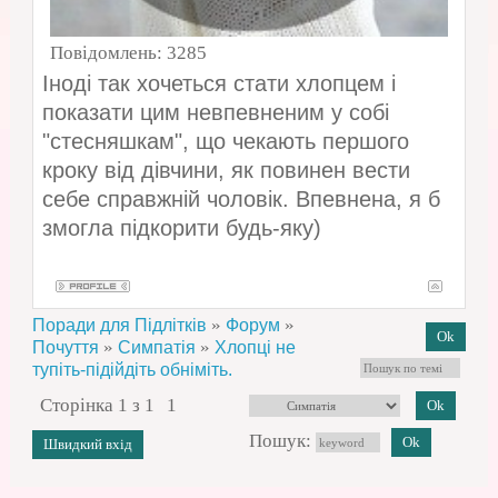
Повідомлень:
3285
Іноді так хочеться стати хлопцем і
показати цим невпевненим у собі
"стесняшкам", що чекають першого
кроку від дівчини, як повинен вести
себе справжній чоловік. Впевнена, я б
змогла підкорити будь-яку)
»
»
Поради для Підлітків
Форум
»
»
Почуття
Симпатія
Хлопці не
тупіть-підійдіть обніміть.
Сторінка
1
з
1
1
Пошук: