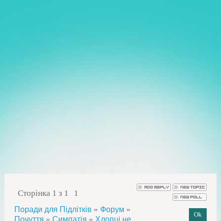
Сторінка
1
з
1
1
»
»
Поради для Підлітків
Форум
»
»
Почуття
Симпатія
Хлопці не