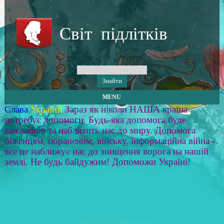
Світ підлітків
MENU
Слава
Україні!
Зараз як ніколи НАША країна
потребує допомоги. Будь-яка допомога буде
важливою та наблизить нас до миру. Допомога
біженцям, пораненим, війську, інформаційна війна -
все це наближує нас до знищення ворога на нашій
землі. Не будь байдужим! Допоможи Україні!