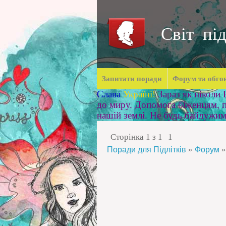
Світ під
Запитати поради
Форум та обго
Слава
Україні!
Зараз як ніколи
до миру. Допомога біженцям, п
нашій землі. Не будь байдужи
Сторінка
1
з
1
1
»
»
Поради для Підлітків
Форум