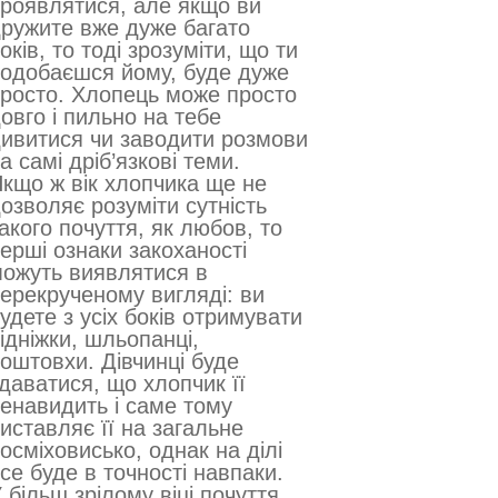
роявлятися, але якщо ви
ружите вже дуже багато
оків, то тоді зрозуміти, що ти
одобаєшся йому, буде дуже
росто. Хлопець може просто
овго і пильно на тебе
ивитися чи заводити розмови
а самі дріб’язкові теми.
кщо ж вік хлопчика ще не
озволяє розуміти сутність
акого почуття, як любов, то
ерші ознаки закоханості
ожуть виявлятися в
ерекрученому вигляді: ви
удете з усіх боків отримувати
ідніжки, шльопанці,
оштовхи. Дівчинці буде
даватися, що хлопчик її
енавидить і саме тому
иставляє її на загальне
осміховисько, однак на ділі
се буде в точності навпаки.
 більш зрілому віці почуття