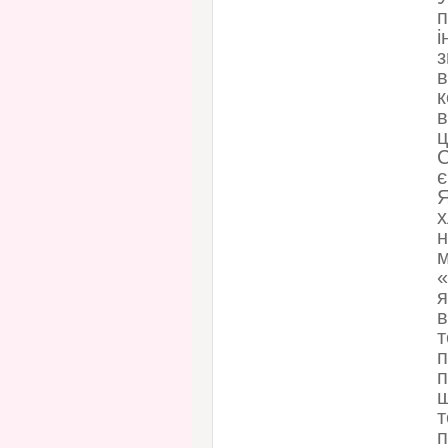
п
і
з
в
к
в
ц
С
є
Я
х
н
м
«
я
в
т
п
п
щ
т
п