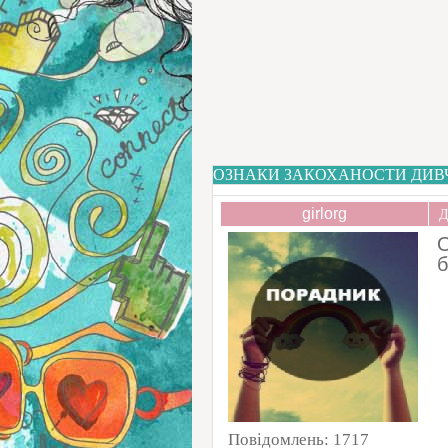
ОЗНАКИ ЗАКОХАНОСТИ ДИВ
girlorg
Д
О
б
Повідомлень:
1717