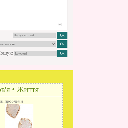
ошук:
в'я • Життя
ові проблеми