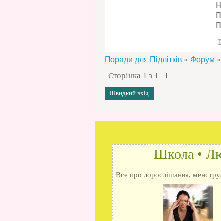
н
п
п
»
»
Поради для Підлітків
Форум
Сторінка
1
з
1
1
Школа • Лю
Все про дорослішання, менструац