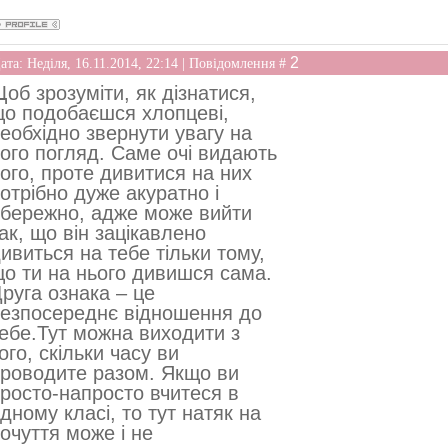
2
ата: Неділя, 16.11.2014, 22:14 | Повідомлення #
об зрозуміти, як дізнатися,
о подобаєшся хлопцеві,
еобхідно звернути увагу на
ого погляд. Саме очі видають
ого, проте дивитися на них
отрібно дуже акуратно і
бережно, адже може вийти
ак, що він зацікавлено
ивиться на тебе тільки тому,
о ти на нього дивишся сама.
руга ознака – це
езпосереднє відношення до
ебе.Тут можна виходити з
ого, скільки часу ви
роводите разом. Якщо ви
росто-напросто вчитеся в
дному класі, то тут натяк на
очуття може і не