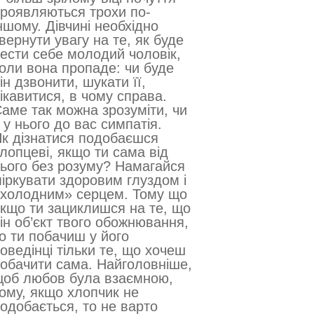
роявляються трохи по-
ншому. Дівчині необхідно
вернути увагу на те, як буде
ести себе молодий чоловік,
оли вона пропаде: чи буде
ін дзвонити, шукати її,
ікавитися, в чому справа.
аме так можна зрозуміти, чи
 у нього до вас симпатія.
к дізнатися подобаєшся
лопцеві, якщо ти сама від
ього без розуму? Намагайся
іркувати здоровим глуздом і
холодним» серцем. Тому що
кщо ти зациклишся на те, що
ін об’єкт твого обожнювання,
о ти побачиш у його
оведінці тільки те, що хочеш
обачити сама. Найголовніше,
об любов була взаємною,
ому, якщо хлопчик не
одобається, то не варто