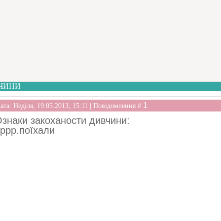
ЧИНИ
1
ата: Неділя, 19.05.2013, 15:11 | Повідомлення #
знаки закоханости дивчини:
ррр.поїхали