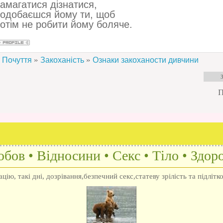
амагатися дізнатися,
одобаєшся йому ти, щоб
отім не робити йому боляче.
»
»
Почуття
Закоханість
Ознаки закоханости дивчини
П
бов • Відносини • Секс • Тіло • Здоро
ію, такі дні, дозрівання,безпечний секс,статеву зрілість та підлітк