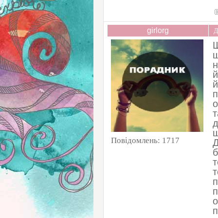
girlorg
Д
Щ
щ
н
й
й
п
о
т
д
щ
Повідомлень:
1717
Д
б
т
т
п
п
о
п