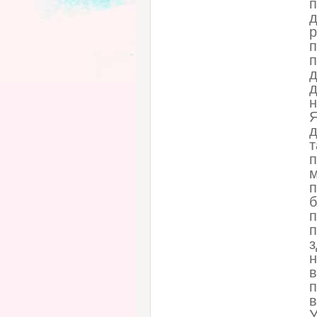
п
д
р
п
п
д
д
н
Я
д
т
п
м
п
б
п
п
з
н
в
п
в
У