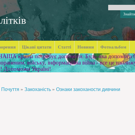
літків
ворення
Цікаві цитати
Статті
Новини
Фотоальбом
 НАША країна потребує допомоги. Будь-яка допомога б
ораненим, війську, інформаційна війна - все це наближ
м! Допоможи Україні!
»
»
Почуття
Закоханість
Ознаки закоханости дивчини