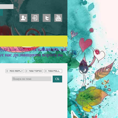
уде важливою та наблизить нас
ує нас до знищення ворога на