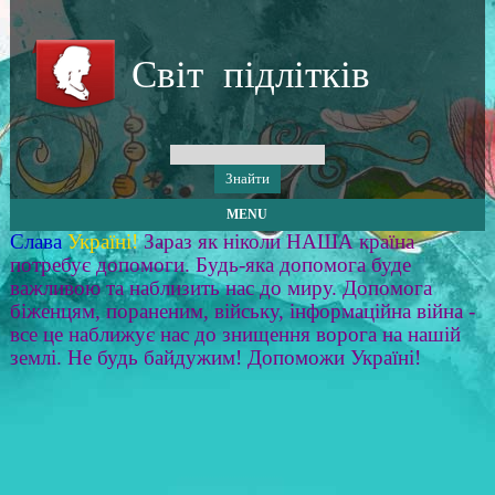
Світ підлітків
MENU
Слава
Україні!
Зараз як ніколи НАША країна
потребує допомоги. Будь-яка допомога буде
важливою та наблизить нас до миру. Допомога
біженцям, пораненим, війську, інформаційна війна -
все це наближує нас до знищення ворога на нашій
землі. Не будь байдужим! Допоможи Україні!