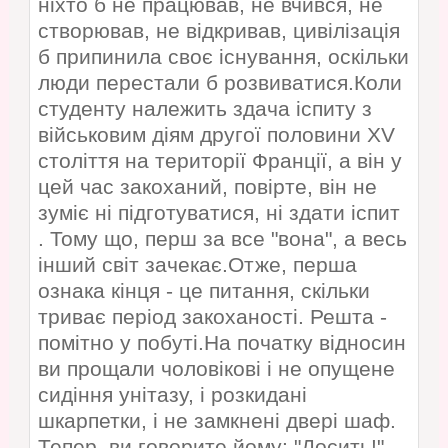
ніхто б не працював, не вчився, не
створював, не відкривав, цивілізація
б припинила своє існування, оскільки
люди перестали б розвиватися.Коли
студенту належить здача іспиту з
військовим діям другої половини XV
століття на території Франції, а він у
цей час закоханий, повірте, він не
зуміє ні підготуватися, ні здати іспит
. Тому що, перш за все "вона", а весь
інший світ зачекає.Отже, перша
ознака кінця - це питання, скільки
триває період закоханості. Решта -
помітно у побуті.На початку відносин
ви прощали чоловікові і не опущене
сидіння унітазу, і розкидані
шкарпетки, і не замкнені двері шаф.
Тепер, ви говорите йому: "Досить!".