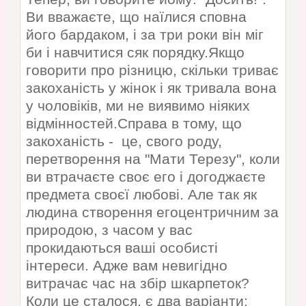
Ви вважаєте, що наїлися сповна
його бардаком, і за три роки він міг
би і навчитися сяк порядку.Якщо
говорити про різницю, скільки триває
закоханість у жінок і як тривала вона
у чоловіків, ми не виявимо ніяких
відмінностей.Справа в тому, що
закоханість - це, свого роду,
перетворення на "Мати Терезу", коли
ви втрачаєте своє его і догоджаєте
предмета своєї любові. Але так як
людина створення егоцентричним за
природою, з часом у вас
прокидаються ваші особисті
інтереси. Адже вам невигідно
витрачає час на збір шкарпеток?
Коли це сталося, є два варіанти: