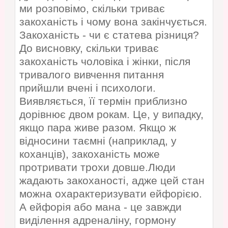
ми розповімо, скільки триває
закоханість і чому вона закінчується.
Закоханість - чи є статева різниця?
До висновку, скільки триває
закоханість чоловіка і жінки, після
тривалого вивчення питання
прийшли вчені і психологи.
Виявляється, її термін приблизно
дорівнює двом рокам. Це, у випадку,
якщо пара живе разом. Якщо ж
відносини таємні (наприклад, у
коханців), закоханість може
протривати трохи довше.Люди
жадають закоханості, адже цей стан
можна охарактеризувати ейфорією.
А ейфорія або мана - це завжди
виділення адреналіну, гормону