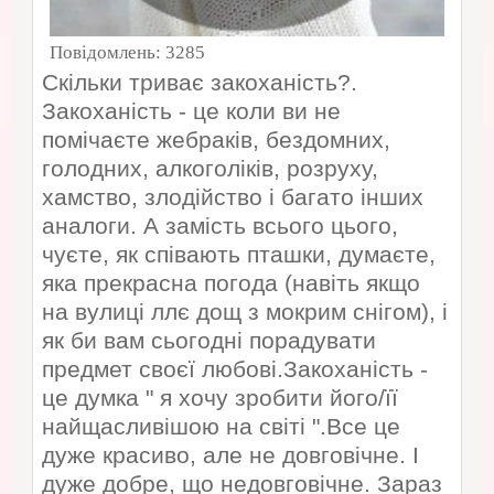
Повідомлень:
3285
Скільки триває закоханість?.
Закоханість - це коли ви не
помічаєте жебраків, бездомних,
голодних, алкоголіків, розруху,
хамство, злодійство і багато інших
аналоги. А замість всього цього,
чуєте, як співають пташки, думаєте,
яка прекрасна погода (навіть якщо
на вулиці ллє дощ з мокрим снігом), і
як би вам сьогодні порадувати
предмет своєї любові.Закоханість -
це думка " я хочу зробити його/її
найщасливішою на світі ".Все це
дуже красиво, але не довговічне. І
дуже добре, що недовговічне. Зараз