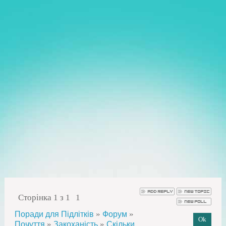
Сторінка
1
з
1
1
»
»
Поради для Підлітків
Форум
»
»
Почуття
Закоханість
Скільки