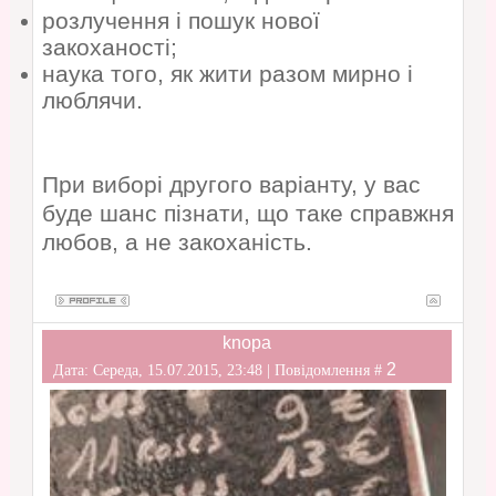
розлучення і пошук нової
закоханості;
наука того, як жити разом мирно і
люблячи.
При виборі другого варіанту, у вас
буде шанс пізнати, що таке справжня
любов, а не закоханість.
knopa
2
Дата: Середа, 15.07.2015, 23:48 | Повідомлення #