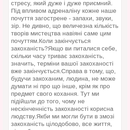
стресу, який дуже і дуже приємний.
Під впливом адреналіну кожне наше
почуття загострене - запахи, звуки,
зір. Не дивно, що величезна кількість
творів мистецтва навіяні саме цим
почуттям.Коли закінчується
закоханість?Якщо ви питалися себе,
скільки часу триває закоханість,
значить, терміни вашої закоханості
вже закінчується.Справа в тому, що,
будучи закоханим, людина, не може
думати ні про що інше, крім як про
предмет свого кохання. Тут ми
підійшли до того, чому не
нескінченність закоханості корисна
людству.Якби ми могли бути в змозі
закоханість цілодобово, все життя,