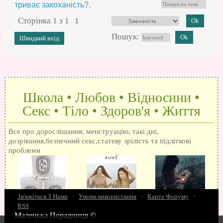
триває закоханість?.
Сторінка
1
з
1
1
Пошук:
Школа • Любов • Відносини •
Секс • Тіло • Здоров'я • Життя
Все про дорослішання, менструацію, такі дні,
дозрівання,безпечний секс,статеву зрілість та підліткові
проблеми
Зв'яжіться З Нами
·
Умови використання
·
Карта Форуму
·
RSS
Маленька Порадниця ©
15 запитань про секс
Як досягти оргазм
Біль при сексі
Анальний секс
Про