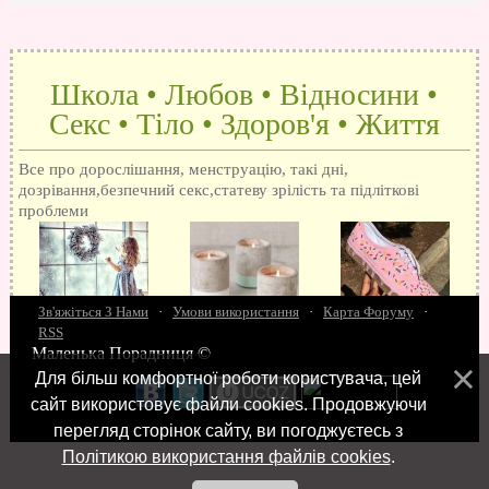
Школа • Любов • Відносини •
Секс • Тіло • Здоров'я • Життя
Все про дорослішання, менструацію, такі дні,
дозрівання,безпечний секс,статеву зрілість та підліткові
проблеми
Зв'яжіться З Нами
·
Умови використання
·
Карта Форуму
·
RSS
Маленька Порадниця ©
15 запитань про секс
Як досягти оргазм
Біль при сексі
Анальний секс
Про
Для більш комфортної роботи користувача, цей
поцілунки
Позбуваємось синців
завагітніти після першого разу
Хлопець хоче сексу
Як
сайт використовує файли cookies. Продовжуючи
робити мінєт
"Люблю" і "кохаю" різниця
Про перший секс
Займатися сексом
перегляд сторінок сайту, ви погоджуєтесь з
Політикою використання файлів cookies
.