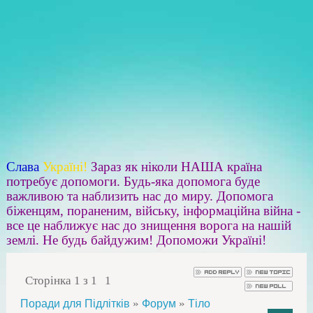
Слава
Україні!
Зараз як ніколи НАША країна
потребує допомоги. Будь-яка допомога буде
важливою та наблизить нас до миру. Допомога
біженцям, пораненим, війську, інформаційна війна -
все це наближує нас до знищення ворога на нашій
землі. Не будь байдужим! Допоможи Україні!
Сторінка
1
з
1
1
»
»
Поради для Підлітків
Форум
Тіло