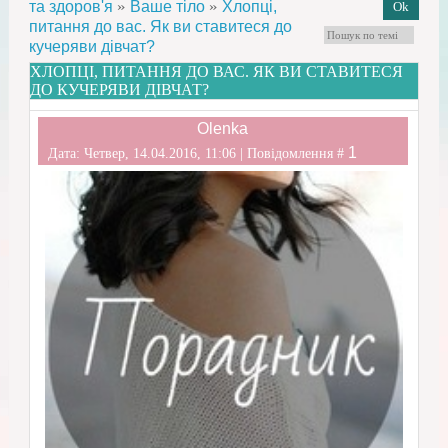
»
»
та здоров'я
Ваше тіло
Хлопці,
питання до вас. Як ви ставитеся до
кучеряви дівчат?
ХЛОПЦІ, ПИТАННЯ ДО ВАС. ЯК ВИ СТАВИТЕСЯ
ДО КУЧЕРЯВИ ДІВЧАТ?
Olenka
1
Дата: Четвер, 14.04.2016, 11:06 | Повідомлення #