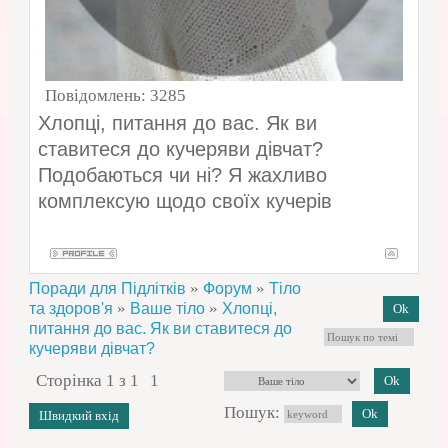
Повідомлень:
3285
Хлопці, питання до вас. Як ви
ставитеся до кучеряви дівчат?
Подобаються чи ні? Я жахливо
комплексую щодо своїх кучерів
»
»
Поради для Підлітків
Форум
Тіло
»
»
та здоров'я
Ваше тіло
Хлопці,
питання до вас. Як ви ставитеся до
кучеряви дівчат?
Сторінка
1
з
1
1
Пошук: