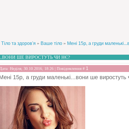
»
»
Тіло та здоров'я
Ваше тіло
Мені 15р, а груди маленькі..
...ВОНИ ШЕ ВИРОСТУТЬ ЧИ НЄ?
1
Дата: Неділя, 30.10.2016, 18:26 | Повідомлення #
Мені 15р, а груди маленькі...вони ше виростуть 