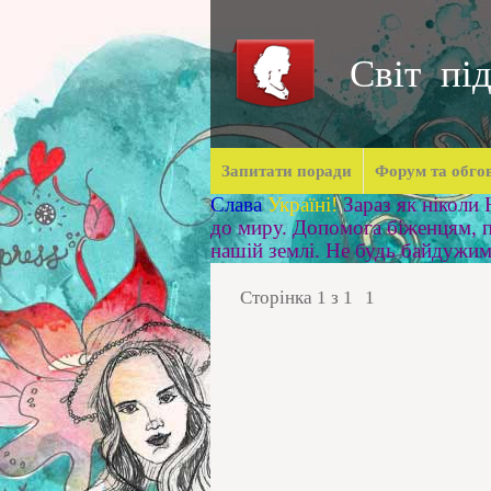
Світ під
Запитати поради
Форум та обго
Слава
Україні!
Зараз як ніколи
до миру. Допомога біженцям, п
нашій землі. Не будь байдужи
Сторінка
1
з
1
1