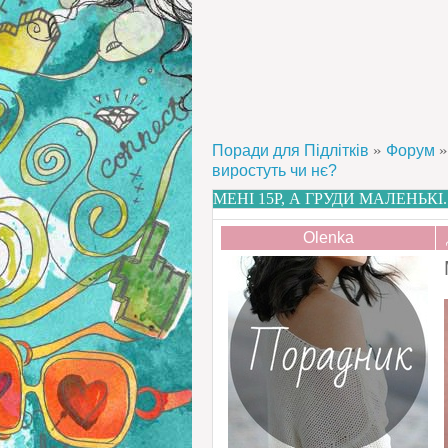
»
»
Поради для Підлітків
Форум
виростуть чи нє?
МЕНІ 15Р, А ГРУДИ МАЛЕНЬКІ
Olenka