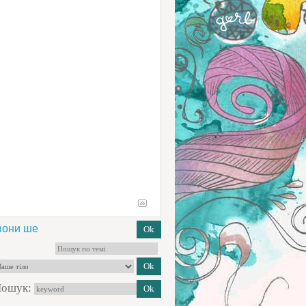
.вони ше
ошук: