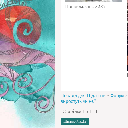
Повідомлень:
3285
»
»
Поради для Підлітків
Форум
виростуть чи нє?
Сторінка
1
з
1
1