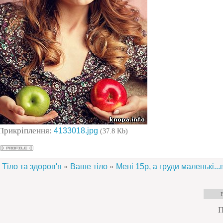
Прикріплення:
4133018.jpg
(37.8 Kb)
»
»
Тіло та здоров'я
Ваше тіло
Мені 15р, а груди маленькі..
П