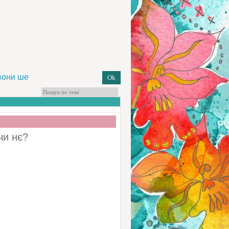
.вони ше
чи нє?