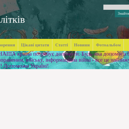
літків
ворення
Цікаві цитати
Статті
Новини
Фотоальбом
 НАША країна потребує допомоги. Будь-яка допомога б
ораненим, війську, інформаційна війна - все це наближ
м! Допоможи Україні!