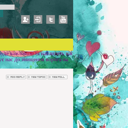
уде важливою та наблизить нас
ує нас до знищення ворога на