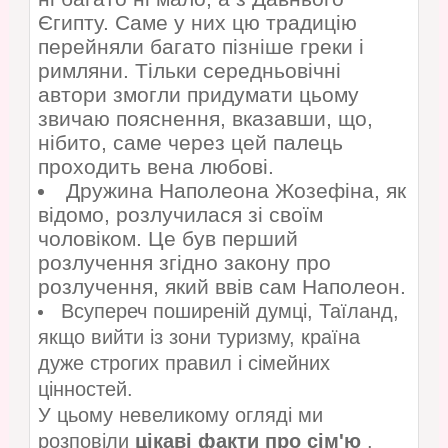
Єгипту. Саме у них цю традицію
перейняли багато пізніше греки і
римляни. Тільки середньовічні
автори змогли придумати цьому
звичаю пояснення, вказавши, що,
нібито, саме через цей палець
проходить вена любові.
Дружина Наполеона Жозефіна, як
відомо, розлучилася зі своїм
чоловіком. Це був перший
розлучення згідно закону про
розлучення, який ввів сам Наполеон.
Всупереч поширеній думці, Таїланд,
якщо вийти із зони туризму, країна
дуже строгих правил і сімейних
цінностей.
У цьому невеликому огляді ми
розповіли
цікаві факти про сім'ю
.