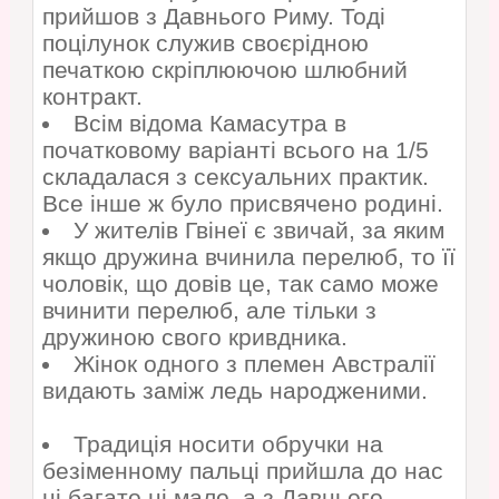
прийшов з Давнього Риму. Тоді
поцілунок служив своєрідною
печаткою скріплюючою шлюбний
контракт.
Всім відома Камасутра в
початковому варіанті всього на 1/5
складалася з сексуальних практик.
Все інше ж було присвячено родині.
У жителів Гвінеї є звичай, за яким
якщо дружина вчинила перелюб, то її
чоловік, що довів це, так само може
вчинити перелюб, але тільки з
дружиною свого кривдника.
Жінок одного з племен Австралії
видають заміж ледь народженими.
Традиція носити обручки на
безіменному пальці прийшла до нас
ні багато ні мало, а з Давнього