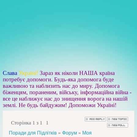
Слава
Україні!
Зараз як ніколи НАША країна
потребує допомоги. Будь-яка допомога буде
важливою та наблизить нас до миру. Допомога
біженцям, пораненим, війську, інформаційна війна -
все це наближує нас до знищення ворога на нашій
землі. Не будь байдужим! Допоможи Україні!
Сторінка
1
з
1
1
»
»
Поради для Підлітків
Форум
Моя