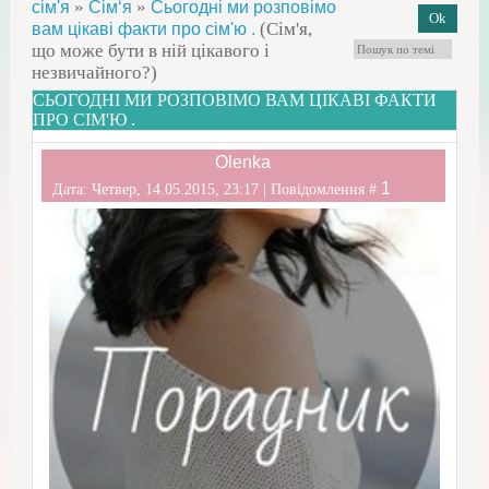
»
»
сім'я
Сім‘я
Сьогодні ми розповімо
(Сім'я,
вам цікаві факти про сім'ю .
що може бути в ній цікавого і
незвичайного?)
СЬОГОДНІ МИ РОЗПОВІМО ВАМ ЦІКАВІ ФАКТИ
ПРО СІМ'Ю .
Olenka
1
Дата: Четвер, 14.05.2015, 23:17 | Повідомлення #