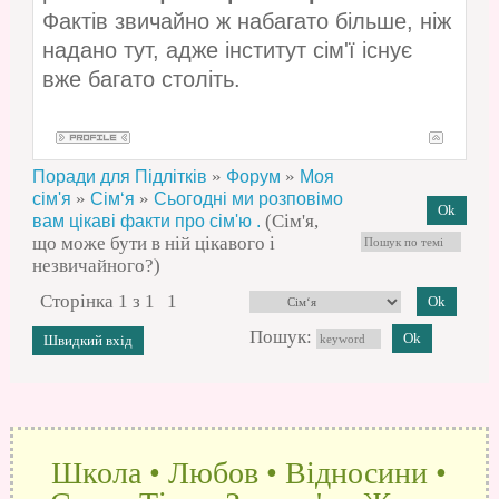
Фактів звичайно ж набагато більше, ніж
надано тут, адже інститут сім'ї існує
вже багато століть.
»
»
Поради для Підлітків
Форум
Моя
»
»
сім'я
Сім‘я
Сьогодні ми розповімо
(Сім'я,
вам цікаві факти про сім'ю .
що може бути в ній цікавого і
незвичайного?)
Сторінка
1
з
1
1
Пошук:
Школа • Любов • Відносини •