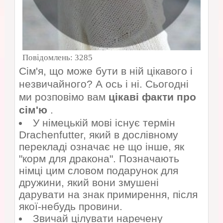
Повідомлень:
3285
Сім'я, що може бути в ній цікавого і
незвичайного? А ось і ні. Сьогодні
ми розповімо вам
цікаві факти про
сім'ю
.
У німецькій мові існує термін
Drachenfutter, який в дослівному
перекладі означає не що інше, як
"корм для дракона". Позначають
німці цим словом подарунок для
дружини, який вони змушені
дарувати на знак примирення, після
якої-небудь провини.
Звичай цілувати наречену