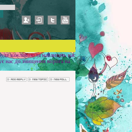
уде важливою та наблизить нас
ує нас до знищення ворога на