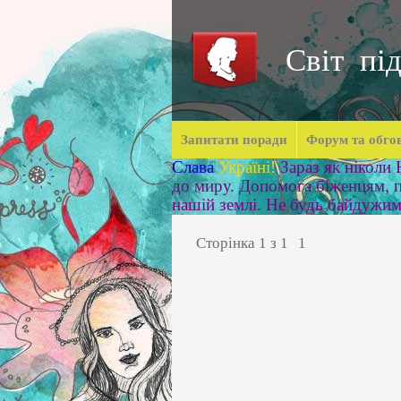
Світ під
Запитати поради
Форум та обго
Слава
Україні!
Зараз як ніколи
до миру. Допомога біженцям, п
нашій землі. Не будь байдужи
Сторінка
1
з
1
1