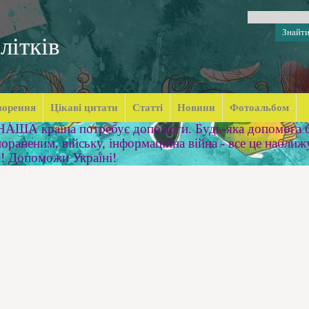
літків
ворення
Цікаві цитати
Статті
Новини
Фотоальбом
 НАША країна потребує допомоги. Будь-яка допомога б
ораненим, війську, інформаційна війна - все це наближ
м! Допоможи Україні!