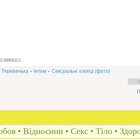
»
»
Теревенька
Інтим
Сексуальні хлопці (фото)
П
бов • Відносини • Секс • Тіло • Здоро