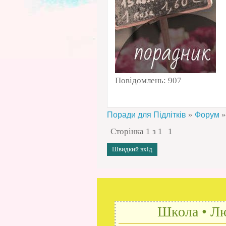
Повідомлень:
907
»
»
Поради для Підлітків
Форум
Сторінка
1
з
1
1
Школа • Лю