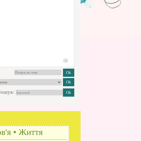
ошук:
в'я • Життя