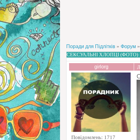
»
»
Поради для Підлітків
Форум
СЕКСУАЛЬНІ ХЛОПЦІ (ФОТО)
girlorg
Д
С
Повідомлень:
1717