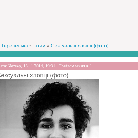
»
»
Теревенька
Інтим
Сексуальні хлопці (фото)
1
ата: Четвер, 13.11.2014, 19:31 | Повідомлення #
ексуальні хлопці (фото)