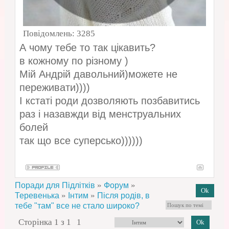
Повідомлень:
3285
А чому тебе то так цікавить?
в кожному по різному )
Мій Андрій давольний)можете не
переживати))))
І кстаті роди дозволяють позбавитись
раз і назавжди від менструальних
болей
так що все суперсько))))))
»
»
Поради для Підлітків
Форум
»
»
Теревенька
Інтим
Після родів, в
тебе "там" все не стало широко?
Сторінка
1
з
1
1