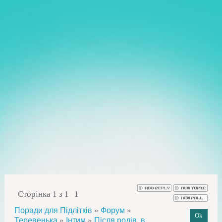
Сторінка
1
з
1
1
»
»
Поради для Підлітків
Форум
»
»
Теревенька
Інтим
Після родів, в