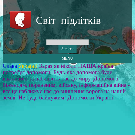
Світ підлітків
MENU
Слава
Україні!
Зараз як ніколи НАША країна
потребує допомоги. Будь-яка допомога буде
важливою та наблизить нас до миру. Допомога
біженцям, пораненим, війську, інформаційна війна -
все це наближує нас до знищення ворога на нашій
землі. Не будь байдужим! Допоможи Україні!