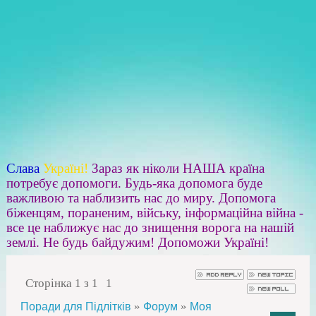
Слава
Україні!
Зараз як ніколи НАША країна
потребує допомоги. Будь-яка допомога буде
важливою та наблизить нас до миру. Допомога
біженцям, пораненим, війську, інформаційна війна -
все це наближує нас до знищення ворога на нашій
землі. Не будь байдужим! Допоможи Україні!
Сторінка
1
з
1
1
»
»
Поради для Підлітків
Форум
Моя