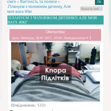
»
»
сім'я
Вагітність та пологи
.Плануєм з чоловіком дитинку, Але
моя вага 40кг
.ПЛАНУЄМ З ЧОЛОВІКОМ ДИТИНКУ, АЛЕ МОЯ
ВАГА 40КГ
Olenochka
1
Дата: Пятниця, 28.07.2017, 10:04 | Повідомлення #
Повідомлень:
5331