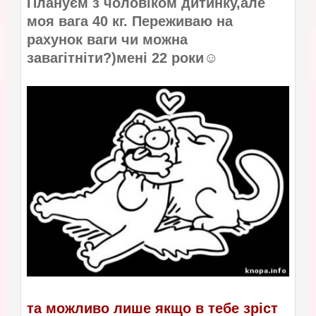
Плануєм з чоловіком дитинку,але
моя вага 40 кг. Переживаю на
рахунок ваги чи можна
завагітніти?)мені 22 роки☺
та можливо лише якщо в тебе зріст