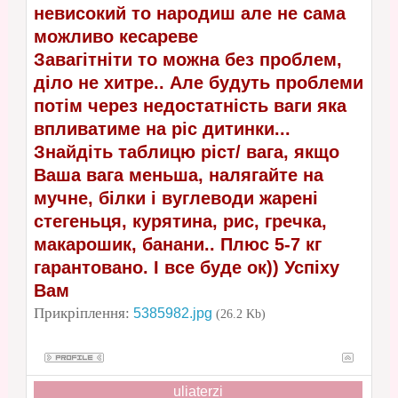
невисокий то народиш але не сама
можливо кесареве
Завагітніти то можна без проблем,
діло не хитре.. Але будуть проблеми
потім через недостатність ваги яка
впливатиме на ріс дитинки...
Знайдіть таблицю ріст/ вага, якщо
Ваша вага меньша, налягайте на
мучне, білки і вуглеводи жарені
стегеньця, курятина, рис, гречка,
макарошик, банани.. Плюс 5-7 кг
гарантовано. І все буде ок)) Успіху
Вам
Прикріплення:
5385982.jpg
(26.2 Kb)
uliaterzi