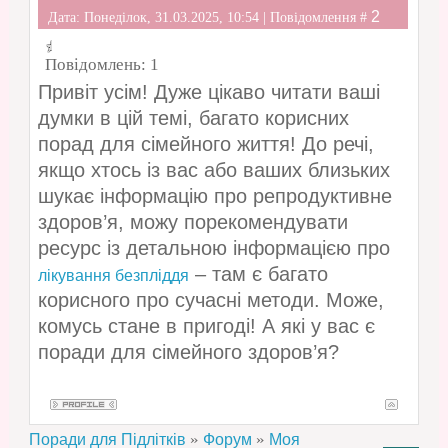
2
Дата: Понеділок, 31.03.2025, 10:54 | Повідомлення #
Повідомлень:
1
Привіт усім! Дуже цікаво читати ваші
думки в цій темі, багато корисних
порад для сімейного життя! До речі,
якщо хтось із вас або ваших близьких
шукає інформацію про репродуктивне
здоров’я, можу порекомендувати
ресурс із детальною інформацією про
– там є багато
лікування безпліддя
корисного про сучасні методи. Може,
комусь стане в пригоді! А які у вас є
поради для сімейного здоров’я?
»
»
Поради для Підлітків
Форум
Моя