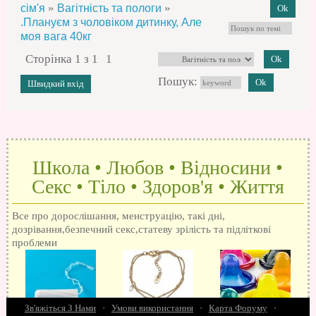
»
»
сім'я
Вагітність та пологи
.Плануєм з чоловіком дитинку, Але
моя вага 40кг
Сторінка
1
з
1
1
Пошук:
Школа • Любов • Відносини •
Секс • Тіло • Здоров'я • Життя
Все про дорослішання, менструацію, такі дні,
дозрівання,безпечний секс,статеву зрілість та підліткові
проблеми
Зв'яжіться З Нами
·
Умови використання
·
Карта Форуму
·