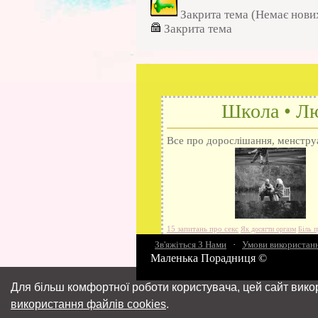
Закрита тема (Немає нови
Закрита тема
Школа • Лю
Все про дорослішання, менструац
15 запитань про секс
Як досягти оргазм
Біль п
Зв'яжіться З Нами
різниця
Про перший секс
·
Умови використан
Займатися сексом
Маленька Порадниця ©
Для більш комфортної роботи користувача, цей сайт вико
використання файлів cookies
.