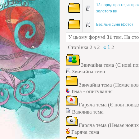
13 порад про те, як пр
золотого ве
Весільні сукні (фото)
У цьому форумі
31
тем. На ст
Сторінка
2
з
2
2
«
1
Звичайна тема (Є нові п
Звичайна тема
Звичайна тема (Немає нов
Тема - опитування
Гаряча тема (Є нові пові
Важлива тема
Гаряча тема (Немає нових
Гаряча тема