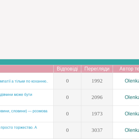
Відповіді
Перегляди
Автор т
0
1992
Olenk
патії а тільки по коханню..
 дівчини може бути
0
2096
Olenk
овини, словини) — розмова
0
1973
Olenk
е просто торжество. А
0
3037
Olenk