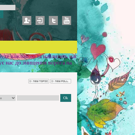
уде важливою та наблизить нас
ує нас до знищення ворога на