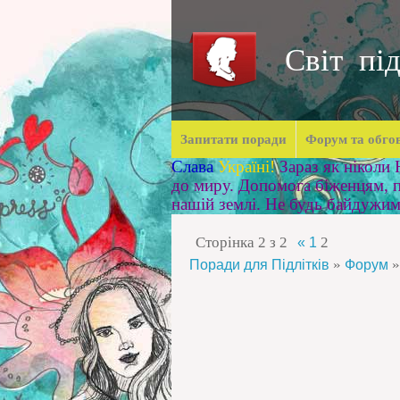
Світ під
Запитати поради
Форум та обго
Слава
Україні!
Зараз як ніколи
до миру. Допомога біженцям, п
нашій землі. Не будь байдужи
Сторінка
2
з
2
2
«
1
»
»
Поради для Підлітків
Форум