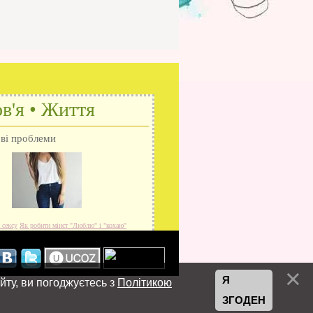
в'я • Життя
ові проблеми
 сексу
Як робити мінєт
"Люблю" і "кохаю"
Я
йту, ви погоджуєтесь з
Політикою
ЗГОДЕН