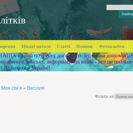
літків
ворення
Цікаві цитати
Статті
Новини
Фотоальбом
 НАША країна потребує допомоги. Будь-яка допомога б
ораненим, війську, інформаційна війна - все це наближ
м! Допоможи Україні!
»
Моя сім'я
Весілля
Фільтр за: