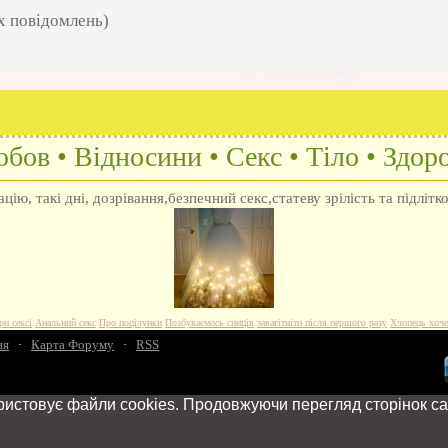
х повідомлень)
бов • Відносини • Секс • Тіло • Здоро
ію, такі дні, дозрівання,безпечний секс,статеву зрілість та підлітк
ри сексі
Анальний секс
Про поцілунки
Позбуваємось синців
завагітніти після першого разу
Хлопець хоче
ня
·
Карта Форуму
·
RSS
ристовує файли cookies. Продовжуючи перегляд сторінок са