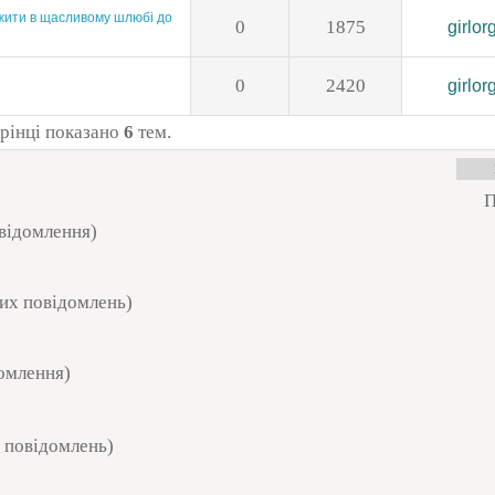
ожити в щасливому шлюбі до
0
1875
girlor
0
2420
girlor
орінці показано
6
тем.
П
овідомлення)
их повідомлень)
домлення)
 повідомлень)