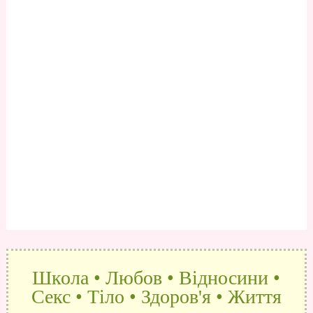
Школа • Любов • Відносини •
Секс • Тіло • Здоров'я • Життя