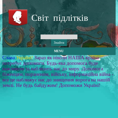
Світ підлітків
MENU
Слава
Україні!
Зараз як ніколи НАША країна
потребує допомоги. Будь-яка допомога буде
важливою та наблизить нас до миру. Допомога
біженцям, пораненим, війську, інформаційна війна -
все це наближує нас до знищення ворога на нашій
землі. Не будь байдужим! Допоможи Україні!