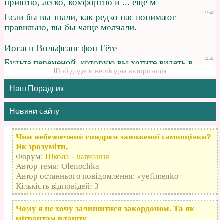
Щоб додати необхідна авторизація
Наш Порадник
Новини сайту
Чим небезпечний синдром заниженої самооцінки?
Як зрозуміти,
Форум:
Школа - навчання
Автор теми: Olenochka
Автор останнього повідомлення: vyefimenko
Кількість відповідей: 3
Чому я не хочу залишитися закордоном. Та як
мігрантам влашту