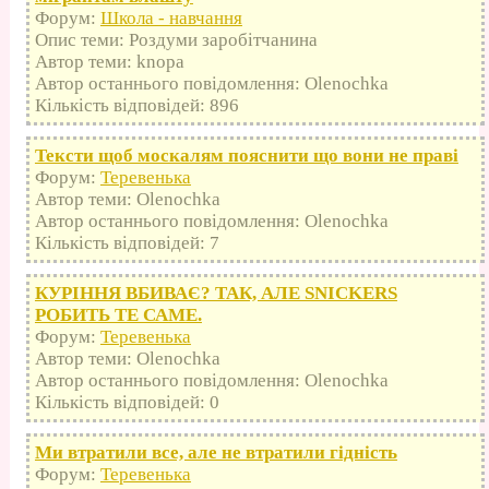
Форум:
Школа - навчання
Опис теми: Роздуми заробітчанина
Автор теми: knopa
Автор останнього повідомлення: Olenochka
Кількість відповідей: 896
Тексти щоб москалям пояснити що вони не праві
Форум:
Теревенька
Автор теми: Olenochka
Автор останнього повідомлення: Olenochka
Кількість відповідей: 7
КУРІННЯ ВБИВАЄ? ТАК, АЛЕ SNICKERS
РОБИТЬ ТЕ САМЕ.
Форум:
Теревенька
Автор теми: Olenochka
Автор останнього повідомлення: Olenochka
Кількість відповідей: 0
Ми втратили все, але не втратили гідність
Форум:
Теревенька