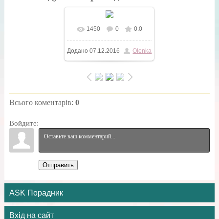
1450
0
0.0
У реальному розмірі
Додано
07.12.2016
Olenka
500x501
/ 72.6Kb
Всього коментарів
:
0
Войдите:
Отправить
ASK Порадник
Вхід на сайт