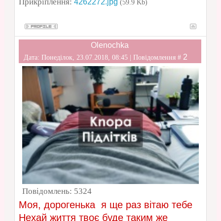
Прикріплення:
4262272.jpg
(59.9 Kb)
Olenochka
2
Дата: Понеділок, 23.07.2018, 08:45 | Повідомлення #
Повідомлень:
5324
Моя, дорогенька я ще раз вітаю тебе
Нехай життя твоє буде таким же