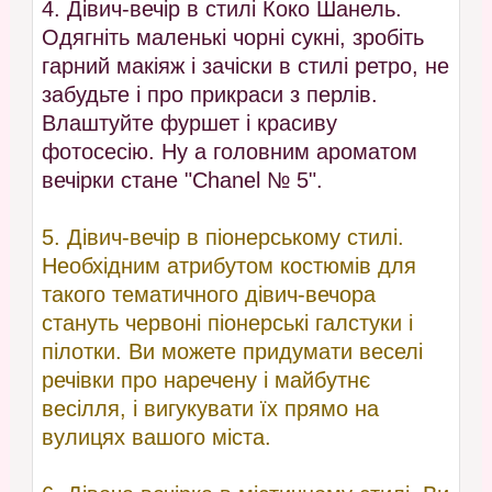
4. Дівич-вечір в стилі Коко Шанель.
Одягніть маленькі чорні сукні, зробіть
гарний макіяж і зачіски в стилі ретро, не
забудьте і про прикраси з перлів.
Влаштуйте фуршет і красиву
фотосесію. Ну а головним ароматом
вечірки стане "Chanel № 5".
5. Дівич-вечір в піонерському стилі.
Необхідним атрибутом костюмів для
такого тематичного дівич-вечора
стануть червоні піонерські галстуки і
пілотки. Ви можете придумати веселі
речівки про наречену і майбутнє
весілля, і вигукувати їх прямо на
вулицях вашого міста.