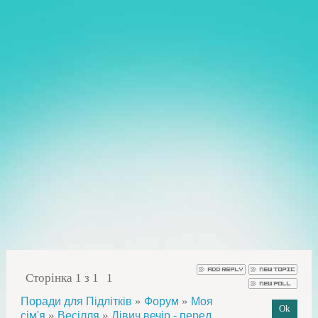
Сторінка
1
з
1
1
»
»
Поради для Підлітків
Форум
Моя
»
»
сім'я
Весілля
Дівич вечір - перед