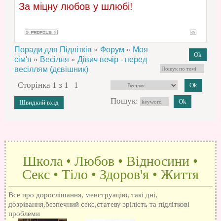
За міцну любов у шлюбі!
»
»
Поради для Підлітків
Форум
Моя
»
»
сім'я
Весілля
Дівич вечір - перед
весіллям (дєвішник)
Сторінка
1
з
1
1
Пошук:
Школа • Любов • Відносини •
Секс • Тіло • Здоров'я • Життя
Все про дорослішання, менструацію, такі дні,
дозрівання,безпечний секс,статеву зрілість та підліткові
проблеми