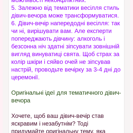
5. Залежно від тематики весілля стиль
дівич-вечора може трансформуватися.
6. Дівич-вечір напередодні весілля: так
чи ні, вирішувати вам. Але експерти
попереджають дівчину: алкоголь і
безсонна ніч здатні зіпсувати зовнішній
вигляд винуватиці свята. Щоб страх за
колір шкіри і сяйво очей не зіпсував
настрій, проводьте вечірку за 3-4 дні до
церемонії.
Оригінальні ідеї для тематичного дівич-
вечора
Хочете, щоб ваш дівич-вечір став
яскравим і незабутнім? Тоді
придумайте оригінальну тему, яка