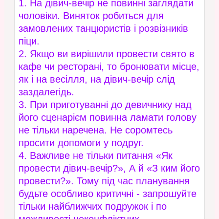
1. На дівич-вечір не повинні заглядати
чоловіки. Виняток робиться для
замовлених танцюристів і розвізників
піци.
2. Якщо ви вирішили провести свято в
кафе чи ресторані, то бронювати місце,
як і на весілля, на дівич-вечір слід
заздалегідь.
3. При приготуванні до девичнику над
його сценарієм повинна ламати голову
не тільки наречена. Не соромтесь
просити допомоги у подруг.
4. Важливе не тільки питання «Як
провести дівич-вечір?», А й «З ким його
провести?». Тому під час планування
будьте особливо критичні - запрошуйте
тільки найближчих подружок і по
можливості неконфліктних.