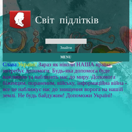
Світ підлітків
MENU
Слава
Україні!
Зараз як ніколи НАША країна
потребує допомоги. Будь-яка допомога буде
важливою та наблизить нас до миру. Допомога
біженцям, пораненим, війську, інформаційна війна -
все це наближує нас до знищення ворога на нашій
землі. Не будь байдужим! Допоможи Україні!