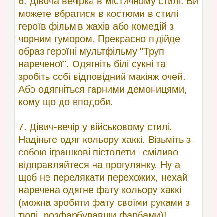
6. Дівоча вечірка в містичному стилі. Ви
можете вбратися в костюми в стилі
героїв фільмів жахів або комедій з
чорним гумором. Прекрасно підійде
образ героїні мультфільму "Труп
нареченої". Одягніть білі сукні та
зробіть собі відповідний макіяж очей.
Або одягніться гарними демоницями,
кому що до вподоби.
7. Дівич-вечір у військовому стилі.
Надіньте одяг кольору хаккі. Візьміть з
собою іграшкові пістолети і сміливо
відправляйтеся на прогулянку. Ну а
щоб не перелякати перехожих, нехай
наречена одягне фату кольору хаккі
(можна зробити фату своїми руками з
тюлі, розфарбувавши фарбами)!