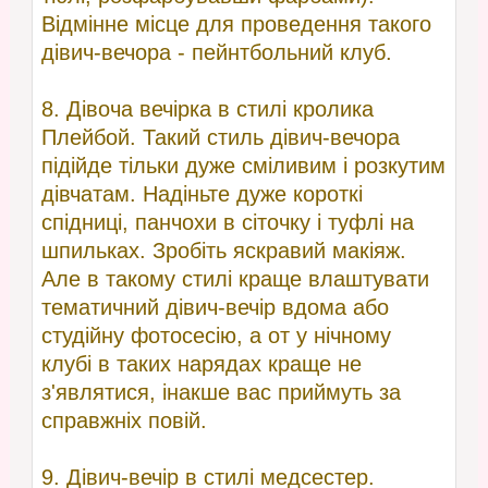
Відмінне місце для проведення такого
дівич-вечора - пейнтбольний клуб.
8. Дівоча вечірка в стилі кролика
Плейбой. Такий стиль дівич-вечора
підійде тільки дуже сміливим і розкутим
дівчатам. Надіньте дуже короткі
спідниці, панчохи в сіточку і туфлі на
шпильках. Зробіть яскравий макіяж.
Але в такому стилі краще влаштувати
тематичний дівич-вечір вдома або
студійну фотосесію, а от у нічному
клубі в таких нарядах краще не
з'являтися, інакше вас приймуть за
справжніх повій.
9. Дівич-вечір в стилі медсестер.