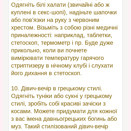
Одягніть білі халати (звичайні або ж
куплені в секс-шопі), надіньте шапочки
або пов'язки на руку з червоним
хрестом. Візьміть з собою різні медичні
приналежності: наприклад, таблетки,
стетоскоп, термометр і пр. Буде дуже
прикольно, коли ви почнете
вимірювати температуру гарячого
стриптизеру в нічному клубі і слухати
його дихання в стетоскоп.
10. Дівич-вечір в грецькому стилі.
Одягніть туніки або сукні у грецькому
стилі, зробіть собі красиві зачіски з
косами. Можете придумати для кожної
з вас імена давньогрецьких богинь або
муз. Такий стилізований дівич-вечір