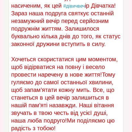
насиченим, як цей
ір Дівчатка!
#дівичвеч
Зараз наша подруга святкує останній
незамужний вечір перед серйозним
подружнім життям. Залишилося
буквально кілька днів до того, як статус
законної дружини вступить в силу.
Хочеться скористатися цим моментом,
щоб відірватися на повну і весело
провести наречену в нове життя!Тому
гуляємо до самої останньої хвилини,
щоб запам’ятати кожну мить. Все, що
станеться в цей вечір залишиться в
нашій пам’яті назавжди. Наші вітання
звучать в твою честь від усієї душі,
наша люба подруго!
Ми поділяємо цю
радість з тобою!