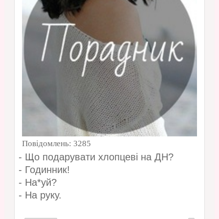
Повідомлень:
3285
- Що подарувати хлопцеві на ДН?
- Годинник!
- На*уй?
- На руку.