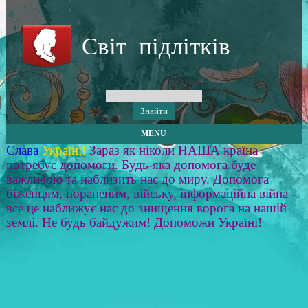
Світ підлітків
MENU
Слава
Україні!
Зараз як ніколи НАША країна
потребує допомоги. Будь-яка допомога буде
важливою та наблизить нас до миру. Допомога
біженцям, пораненим, війську, інформаційна війна -
все це наближує нас до знищення ворога на нашій
землі. Не будь байдужим! Допоможи Україні!