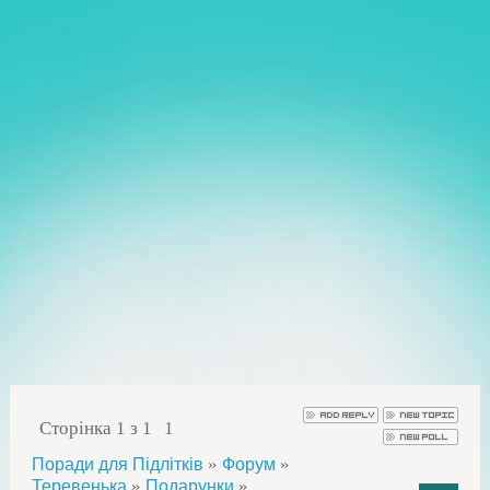
Сторінка
1
з
1
1
»
»
Поради для Підлітків
Форум
»
»
Теревенька
Подарунки