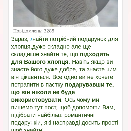
Повідомлень:
3285
Зараз,
найти потрібний подарунок для
з
хлопця,дуже складно але ще
складніше знайти те, що
підходить
для Вашого хлопця
. Навіть якщо ви
знаєте його дуже добре, та знаєте чим
він цікавиться. Все одно ви не хочете
потрапити в пастку
подарувавши
те,
що він ніколи не буде
використовувати
. Ось чому ми
пишемо тут пост, щоб допомогти Вам,
підібрати найбільш романтичні
подарункіи, які насправді досить прості
щоб знайти!