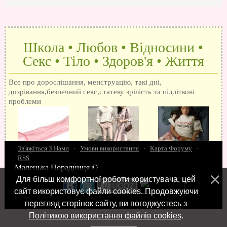
Школа • Любов • Відносини •
Секс • Тіло • Здоров'я • Життя
Все про дорослішання, менструацію, такі дні,
дозрівання,безпечний секс,статеву зрілість та підліткові
проблеми
Зв'яжіться З Нами
·
Умови використання
·
Карта Форуму
·
RSS
Маленька Порадниця ©
15 запитань про секс
Як досягти оргазм
Біль при сексі
Анальний секс
Про
Для більш комфортної роботи користувача, цей
поцілунки
Позбуваємось синців
завагітніти після першого разу
Хлопець хоче сексу
Як
сайт використовує файли cookies. Продовжуючи
робити мінєт
"Люблю" і "кохаю" різниця
Про перший секс
Займатися сексом
перегляд сторінок сайту, ви погоджуєтесь з
Політикою використання файлів cookies
.