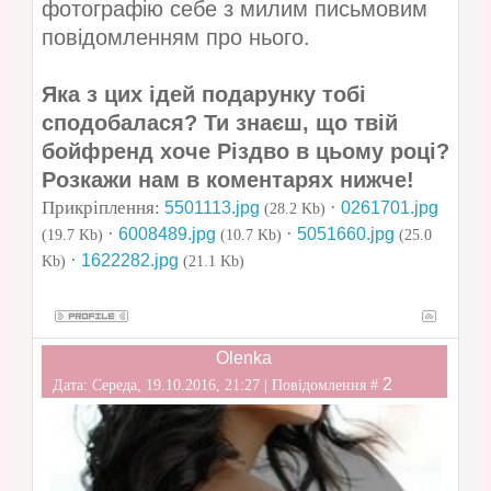
фотографію себе з милим письмовим
повідомленням про нього.
Яка з цих ідей подарунку тобі
сподобалася? Ти знаєш, що твій
бойфренд хоче Різдво в цьому році?
Розкажи нам в коментарях нижче!
Прикріплення:
·
5501113.jpg
0261701.jpg
(28.2 Kb)
·
·
6008489.jpg
5051660.jpg
(19.7 Kb)
(10.7 Kb)
(25.0
·
1622282.jpg
Kb)
(21.1 Kb)
Olenka
2
Дата: Середа, 19.10.2016, 21:27 | Повідомлення #