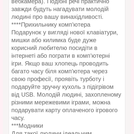
вебкамера). Подібні речі практично
завжди будуть нагадувати молодій
людині про вашу винахідливості.
****Прихильнику комп’ютера
Подарунок у вигляді нової клавіатури,
мишки або килимка буде дуже
корисний любителю посидіти в
інтернеті або пограти в комп’ютерні
ігри. Якщо ваш хлопець проводить
багато часу біля комп’ютера через
свою професії, проявіть турботу і
подаруйте зручну кухоль з підігрівом
від USB. Молодій людині, захопленому
різними мережевими іграми, можна
подарувати карту оплаченого ігрового
часу.
***Модники
Для такої людини ідеальним