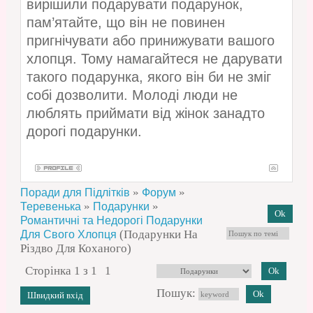
вирішили подарувати подарунок,
пам’ятайте, що він не повинен
пригнічувати або принижувати вашого
хлопця. Тому намагайтеся не дарувати
такого подарунка, якого він би не зміг
собі дозволити. Молоді люди не
люблять приймати від жінок занадто
дорогі подарунки.
»
»
Поради для Підлітків
Форум
»
»
Теревенька
Подарунки
Романтичні та Недорогі Подарунки
(Подарунки На
Для Свого Хлопця
Різдво Для Коханого)
Сторінка
1
з
1
1
Пошук: