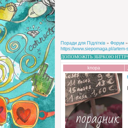
»
»
Поради для Підлітків
Форум
https://www.siepomaga.pl/artem-
ДОПОМОЖІТЬ ЗБІРКОЮ HTTP
knopa