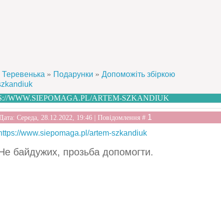
»
»
Теревенька
Подарунки
Допоможіть збіркою
szkandiuk
S://WWW.SIEPOMAGA.PL/ARTEM-SZKANDIUK
1
Дата: Середа, 28.12.2022, 19:46 | Повідомлення #
https://www.siepomaga.pl/artem-szkandiuk
Не байдужих, прозьба допомогти.