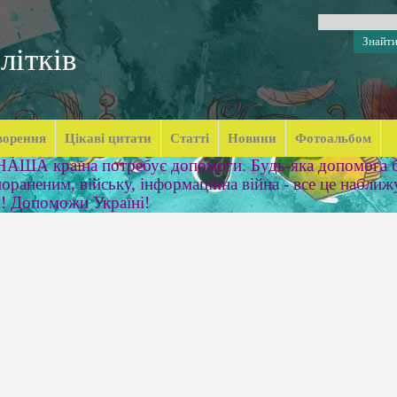
літків
ворення
Цікаві цитати
Статті
Новини
Фотоальбом
 НАША країна потребує допомоги. Будь-яка допомога б
ораненим, війську, інформаційна війна - все це наближ
м! Допоможи Україні!