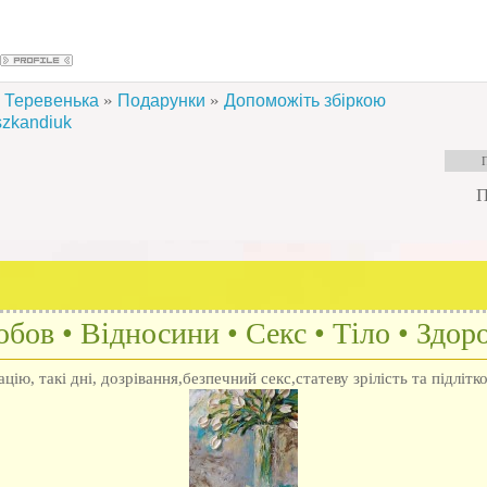
»
»
Теревенька
Подарунки
Допоможіть збіркою
szkandiuk
П
бов • Відносини • Секс • Тіло • Здоро
ію, такі дні, дозрівання,безпечний секс,статеву зрілість та підлітк