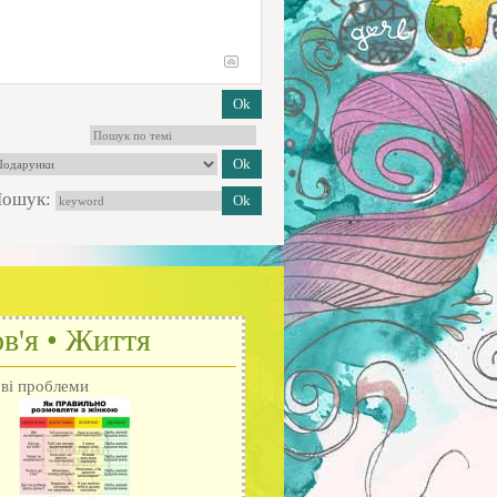
ошук:
в'я • Життя
ові проблеми