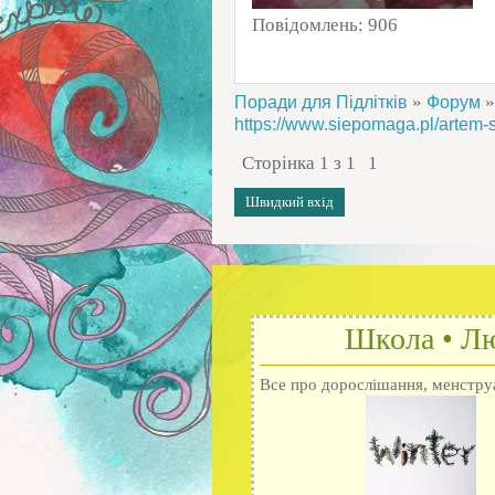
Повідомлень:
906
»
»
Поради для Підлітків
Форум
https://www.siepomaga.pl/artem-
Сторінка
1
з
1
1
Школа • Лю
Все про дорослішання, менструац