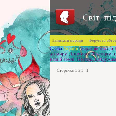
Світ під
Запитати поради
Форум та обго
Слава
Україні!
Зараз як ніколи
до миру. Допомога біженцям, п
нашій землі. Не будь байдужи
Сторінка
1
з
1
1