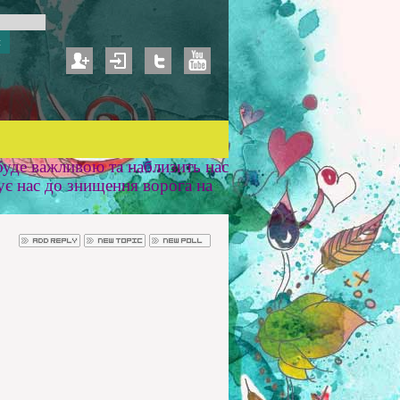
уде важливою та наблизить нас
ує нас до знищення ворога на