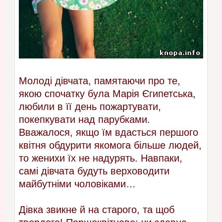
Молоді дівчата, памятаючи про те,
якою спочатку була Марія Єгипетська,
любили в її день пожартувати,
покепкувати над парубками.
Вважалося, якщо їм вдасться першого
квітня обдурити якомога більше людей,
то женихи їх не надурять. Навпаки,
самі дівчата будуть верховодити
майбутніми чоловіками…
Дівка звикне й на старого, та щоб