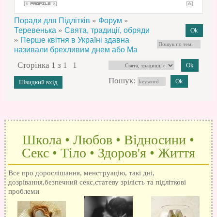
»
»
Поради для Підлітків
Форум
»
Теревенька
Свята, традиції, обряди
»
Перше квітня в Україні здавна
називали брехливим днем або Ма
Сторінка
1
з
1
1
Пошук:
Школа • Любов • Відносини •
Секс • Тіло • Здоров'я • Життя
Все про дорослішання, менструацію, такі дні,
дозрівання,безпечний секс,статеву зрілість та підліткові
проблеми