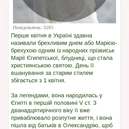
Повідомлень:
3285
Перше квітня в Україні здавна
називали брехливим днем або Марією-
брехухою одним із народних прізвиськ
Марії Єгипетської, блудниці, що стала
християнською святою. День її
вшанування за старим стилем
збігається з 1 квітня.
За легендами, вона народилась у
Єгипті в першій половині V ст. З
дванадцятирічного віку її вже
приваблювало розпутне життя, і вона
пішла від батьків в Олександрію, щоб