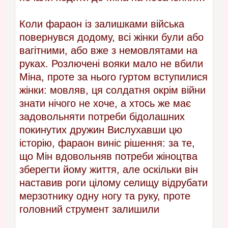
Коли фараон із залишками війська
повернувся додому, всі жінки були або
вагітними, або вже з немовлятами на
руках. Розлючені вояки мало не вбили
Міна, проте за нього гуртом вступилися
жінки: мовляв, ця солдатня окрім війни
знати нічого не хоче, а хтось же має
задовольняти потреби бідолашних
покинутих дружин Вислухавши цю
історію, фараон виніс рішення: за те,
що Мін вдовольняв потреби жіноцтва
зберегти йому життя, але оскільки він
наставив роги цілому селищу відрубати
мерзотнику одну ногу та руку, проте
головний струмент залишили