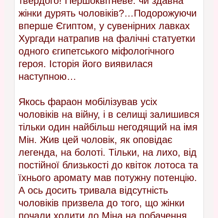
твердого! Першоквітневе: чи здавна
жінки дурять чоловіків?…Подорожуючи
вперше Єгиптом, у сувенірних лавках
Хургади натрапив на фалічні статуетки
одного єгипетського міфологічного
героя. Історія його виявилася
наступною…
Якось фараон мобілізував усіх
чоловіків на війну, і в селищі залишився
тільки один найбільш негодящий на імя
Мін. Жив цей чоловік, як оповідає
легенда, на болоті. Тільки, на лихо, від
постійної близькості до квіток лотоса та
їхнього аромату мав потужну потенцію.
А ось досить тривала відсутність
чоловіків призвела до того, що жінки
почали ходити до Міна на побачення…