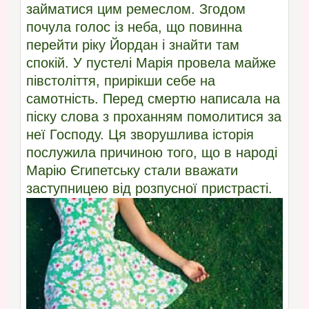
займатися цим ремеслом. Згодом
почула голос із неба, що повинна
перейти ріку Йордан і знайти там
спокій. У пустелі Марія провела майже
півстоліття, прирікши себе на
самотність. Перед смертю написала на
піску слова з проханням помолитися за
неї Господу. Ця зворушлива історія
послужила причиною того, що в народі
Марію Єгипетську стали вважати
заступницею від розпусної пристрасті.