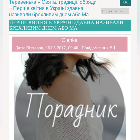
»
Теревенька
Свята, традиції, обряди
»
Перше квітня в Україні здавна
називали брехливим днем або Ма
ПЕРШЕ КВІТНЯ В УКРАЇНІ ЗДАВНА НАЗИВАЛИ
БРЕХЛИВИМ ДНЕМ АБО МА
Olenka
1
Дата: Вівторок, 16.05.2017, 09:40 | Повідомлення #