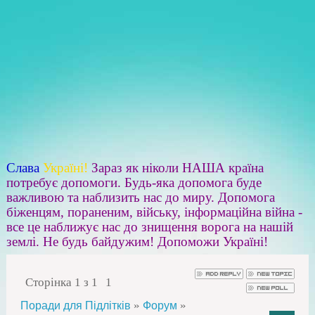
Слава
Україні!
Зараз як ніколи НАША країна
потребує допомоги. Будь-яка допомога буде
важливою та наблизить нас до миру. Допомога
біженцям, пораненим, війську, інформаційна війна -
все це наближує нас до знищення ворога на нашій
землі. Не будь байдужим! Допоможи Україні!
Сторінка
1
з
1
1
»
»
Поради для Підлітків
Форум