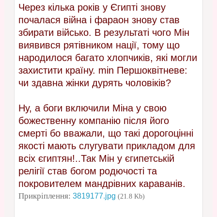
Через кілька років у Єгипті знову
почалася війна і фараон знову став
збирати військо. В результаті чого Мін
виявився рятівником нації, тому що
народилося багато хлопчиків, які могли
захистити країну. min Першоквітневе:
чи здавна жінки дурять чоловіків?
Ну, а боги включили Міна у свою
божественну компанію після його
смерті бо вважали, що такі дорогоцінні
якості мають слугувати прикладом для
всіх єгиптян!..Так Мін у єгипетській
релігії став богом родючості та
покровителем мандрівних караванів.
Прикріплення:
3819177.jpg
(21.8 Kb)