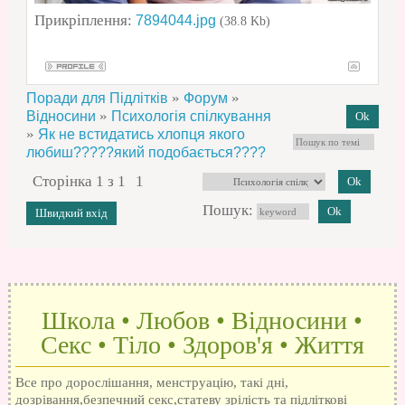
Прикріплення:
7894044.jpg
(38.8 Kb)
»
»
Поради для Підлітків
Форум
»
Відносини
Психологія спілкування
»
Як не встидатись хлопця якого
любиш?????який подобається????
Сторінка
1
з
1
1
Пошук:
Школа • Любов • Відносини •
Секс • Тіло • Здоров'я • Життя
Все про дорослішання, менструацію, такі дні,
дозрівання,безпечний секс,статеву зрілість та підліткові