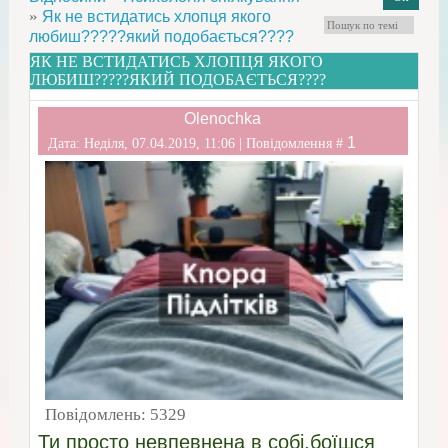
»
Як не встидатись хлопця якого
любиш?????який подобається????
ЯК НЕ ВСТИДАТИСЬ ХЛОПЦЯ ЯКОГО
ЛЮБИШ?????ЯКИЙ ПОДОБАЄТЬСЯ????
Olenochka
1
Дата: Неділя, 07.04.2019, 11:06 | Повідомлення #
Повідомлень:
5329
Ти просто невпевнена в собі,боїшся