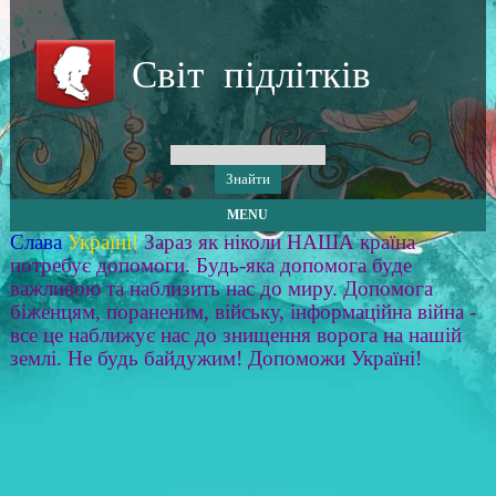
Світ підлітків
MENU
Слава
Україні!
Зараз як ніколи НАША країна
потребує допомоги. Будь-яка допомога буде
важливою та наблизить нас до миру. Допомога
біженцям, пораненим, війську, інформаційна війна -
все це наближує нас до знищення ворога на нашій
землі. Не будь байдужим! Допоможи Україні!