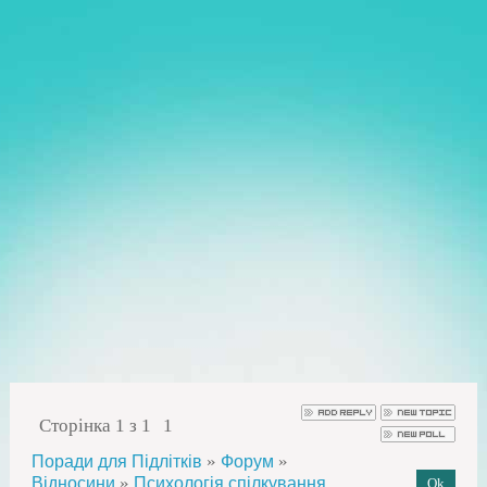
Сторінка
1
з
1
1
»
»
Поради для Підлітків
Форум
»
Відносини
Психологія спілкування