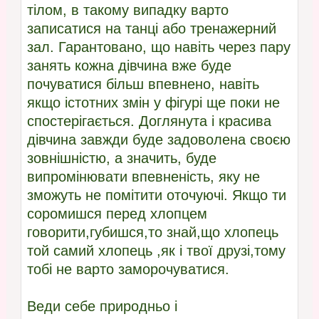
тілом, в такому випадку варто
записатися на танці або тренажерний
зал. Гарантовано, що навіть через пару
занять кожна дівчина вже буде
почуватися більш впевнено, навіть
якщо істотних змін у фігурі ще поки не
спостерігається. Доглянута і красива
дівчина завжди буде задоволена своєю
зовнішністю, а значить, буде
випромінювати впевненість, яку не
зможуть не помітити оточуючі. Якщо ти
соромишся перед хлопцем
говорити,губишся,то знай,що хлопець
той самий хлопець ,як і твої друзі,тому
тобі не варто заморочуватися.
Веди себе природньо і