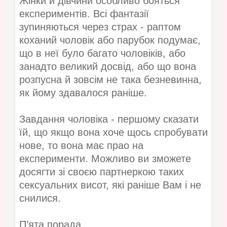
Жінки й дівчини особливо бояться
експериментів. Всі фантазії
зупиняються через страх - раптом
коханий чоловік або парубок подумає,
що в неї було багато чоловіків, або
занадто великий досвід, або що вона
розпусна й зовсім не така безневинна,
як йому здавалося раніше.
Завдання чоловіка - першому сказати
їй, що якщо вона хоче щось спробувати
нове, то вона має прао на
експерименти. Можливо ви зможете
досягти зі своєю партнеркою таких
сексуальних висот, які раніше Вам і не
снилися.
П’ята порада