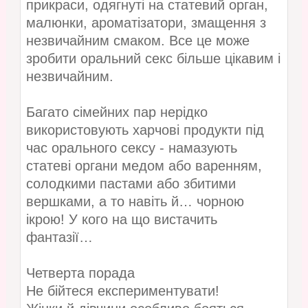
прикраси, одягнуті на статевий орган,
малюнки, ароматізатори, змащення з
незвичайним смаком. Все це може
зробити оральний секс більше цікавим і
незвичайним.
Багато сімейних пар нерідко
використовують харчові продукти під
час орального сексу - намазують
статеві органи медом або варенням,
солодкими пастами або збитими
вершками, а то навіть й… чорною
ікрою! У кого на що вистачить
фантазії…
Четверта порада
Не бійтеся експериментувати!