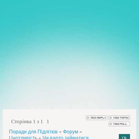
Сторінка
1
з
1
1
»
»
Поради для Підлітків
Форум
»
Цнотливість
Чи варто займатися