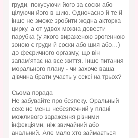
груди, покусуючи його за соски або
цілуючи його в шию. Одночасно й те й
інше не зможе зробити жодна акторка
цирку, а от удвох можна довести
парубка (у якого вираженою эрогенною
зоною є груди й соски або шия або…)
до феєричного оргазму, що він
запам’ятає на все життя. Інше питання
морального плану - чи захоче ваша
дівчина брати участь у сексі на трьох?
Сьома порада
Не забувайте про безпеку. Оральный
секс не менш небезпечний у плані
можливого зараження різними
інфекціями, ніж звичайний або
анальний. Але мало хто займається