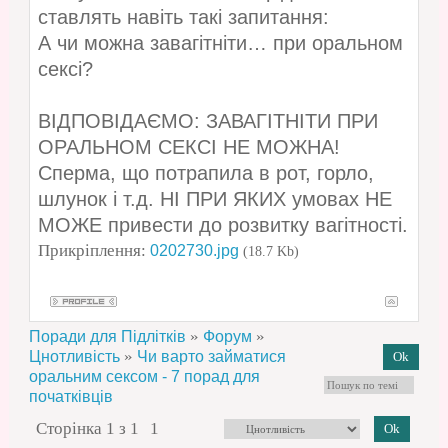
ставлять навіть такі запитання:
А чи можна завагітніти… при оральном
сексі?
ВІДПОВІДАЄМО: ЗАВАГІТНІТИ ПРИ
ОРАЛЬНОМ СЕКСІ НЕ МОЖНА!
Сперма, що потрапила в рот, горло,
шлунок і т.д. НІ ПРИ ЯКИХ умовах НЕ
МОЖЕ привести до розвитку вагітності.
Прикріплення:
0202730.jpg
(18.7 Kb)
»
»
Поради для Підлітків
Форум
»
Цнотливість
Чи варто займатися
оральним сексом - 7 порад для
початківців
Сторінка
1
з
1
1