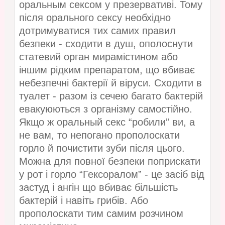
оральным сексом у презервативі. Тому
після орального сексу необхідно
дотримуватися тих самих правил
безпеки - сходити в душ, ополоснути
статевий орган мирамістином або
іншим рідким препаратом, що вбиває
небезпечні бактерії й віруси. Сходити в
туалет - разом із сечею багато бактерій
евакуюються з організму самостійно.
Якщо ж оральный секс “робили” ви, а
не вам, то непогано прополоскати
горло й почистити зуби після цього.
Можна для повної безпеки поприскати
у рот і горло “Гексоралом” - це засіб від
застуд і ангін що вбиває більшість
бактерій і навіть грибів. Або
прополоскати тим самим розчином