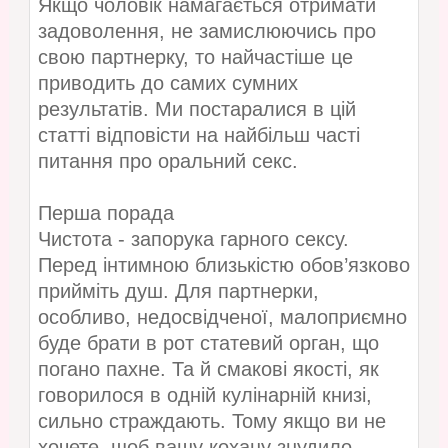
Якщо чоловік намагається отримати
задоволення, не замислюючись про
свою партнерку, то найчастіше це
приводить до самих сумних
результатів. Ми постаралися в цій
статті відповісти на найбільш часті
питання про оральний секс.
Перша порада
Чистота - запорука гарного сексу.
Перед інтимною близькістю обов’язково
прийміть душ. Для партнерки,
особливо, недосвідченої, малоприємно
буде брати в рот статевий орган, що
погано пахне. Та й смакові якості, як
говорилося в одній кулінарній книзі,
сильно страждають. Тому якщо ви не
хочете, щоб вашу кохану знудило