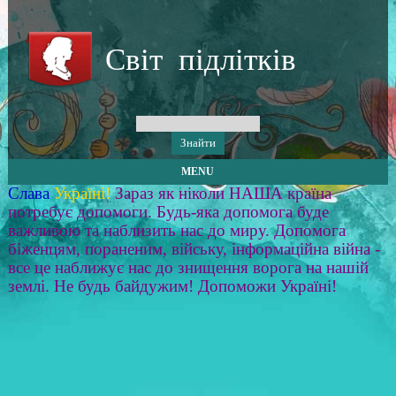
Світ підлітків
MENU
Слава
Україні!
Зараз як ніколи НАША країна
потребує допомоги. Будь-яка допомога буде
важливою та наблизить нас до миру. Допомога
біженцям, пораненим, війську, інформаційна війна -
все це наближує нас до знищення ворога на нашій
землі. Не будь байдужим! Допоможи Україні!