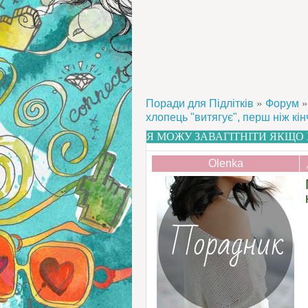
»
»
Поради для Підлітків
Форум
хлопець "витягує", перш ніж кі
Я МОЖУ ЗАВАГІТНІТИ ЯКЩО 
Olenka