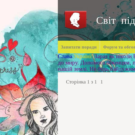
Світ під
Запитати поради
Форум та обго
Слава
Україні!
Зараз як ніколи
до миру. Допомога біженцям, п
нашій землі. Не будь байдужи
Сторінка
1
з
1
1