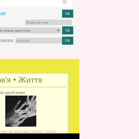
кщо
ошук:
в'я • Життя
ові проблеми
 сексу
Як робити мінєт
"Люблю" і "кохаю"