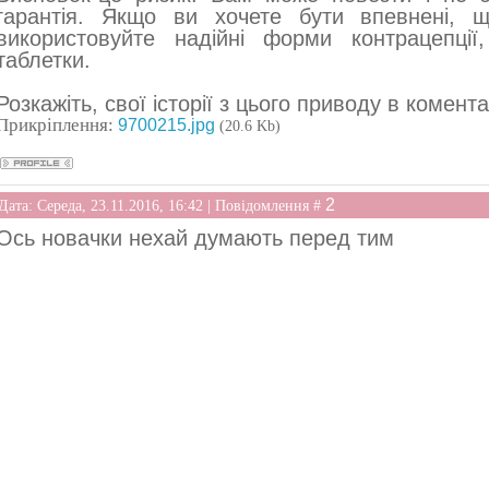
гарантія. Якщо ви хочете бути впевнені, щ
використовуйте надійні форми контрацепції
таблетки.
Розкажіть, свої історії з цього приводу в комент
Прикріплення:
9700215.jpg
(20.6 Kb)
2
Дата: Середа, 23.11.2016, 16:42 | Повідомлення #
Ось новачки нехай думають перед тим