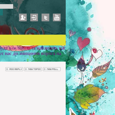
уде важливою та наблизить нас
ує нас до знищення ворога на