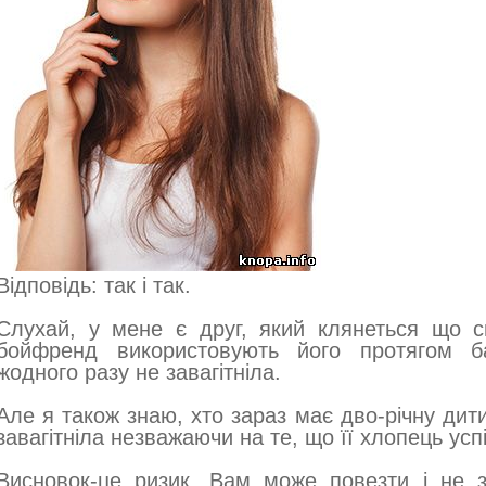
Відповідь: так і так.
Слухай, у мене є друг, який клянеться що сп
бойфренд використовують його протягом ба
жодного разу не завагітніла.
Але я також знаю, хто зараз має дво-річну дит
завагітніла незважаючи на те, що її хлопець усп
Висновок-це ризик. Вам може повезти і не за