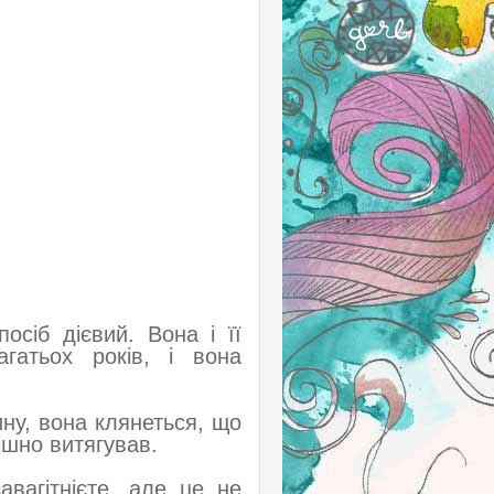
осіб дієвий. Вона і її
гатьох років, і вона
ину, вона клянеться, що
ішно витягував.
вагітнієте, але це не