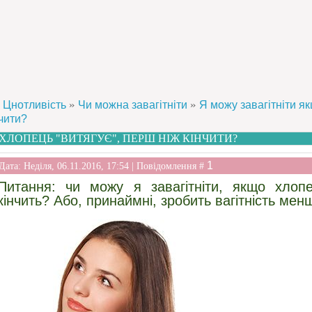
»
»
Цнотливість
Чи можна завагітніти
Я можу завагітніти я
нчити?
ХЛОПЕЦЬ "ВИТЯГУЄ", ПЕРШ НІЖ КІНЧИТИ?
1
Дата: Неділя, 06.11.2016, 17:54 | Повідомлення #
Питання: чи можу я завагітніти, якщо хлопе
кінчить? Або, принаймні, зробить вагітність мен