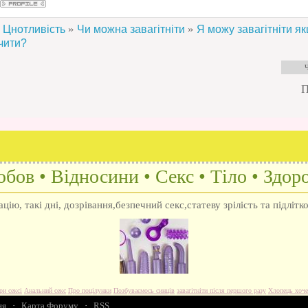
»
»
Цнотливість
Чи можна завагітніти
Я можу завагітніти я
нчити?
П
бов • Відносини • Секс • Тіло • Здоро
ію, такі дні, дозрівання,безпечний секс,статеву зрілість та підлітк
ри сексі
Анальний секс
Про поцілунки
Позбуваємось синців
завагітніти після першого разу
Хлопець хоче
ня
·
Карта Форуму
·
RSS