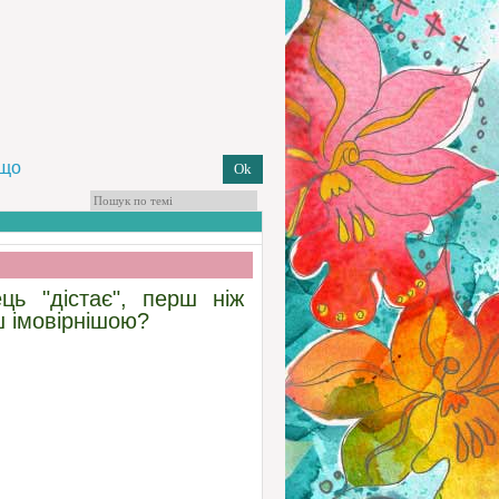
кщо
ць "дістає", перш ніж
ш імовірнішою?