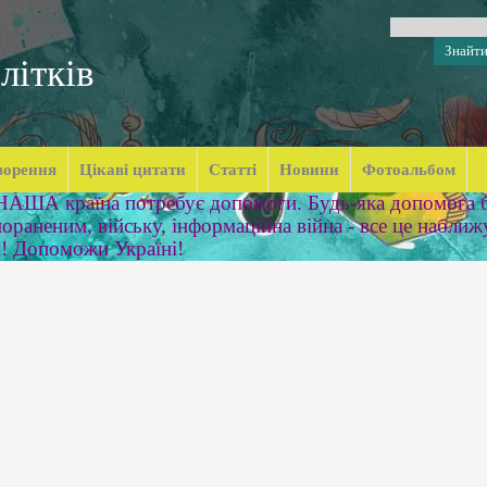
літків
ворення
Цікаві цитати
Статті
Новини
Фотоальбом
 НАША країна потребує допомоги. Будь-яка допомога б
ораненим, війську, інформаційна війна - все це наближ
м! Допоможи Україні!