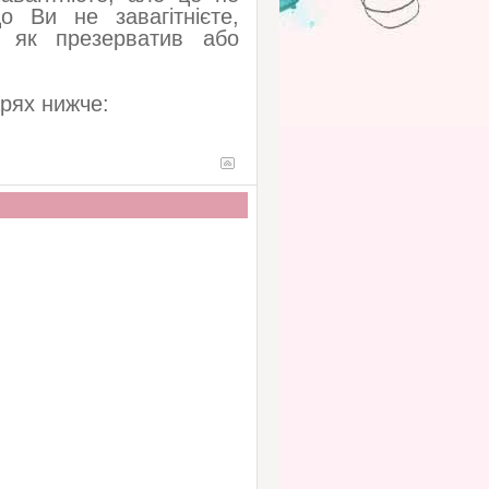
о Ви не завагітнієте,
, як презерватив або
арях нижче: