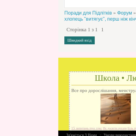
»
»
Поради для Підлітків
Форум
хлопець "витягує", перш ніж кі
Сторінка
1
з
1
1
Школа • Лю
Все про дорослішання, менструац
15 запитань про секс
Як досягти оргазм
Біль п
Зв'яжіться З Нами
різниця
Про перший секс
·
Умови використан
Займатися сексом