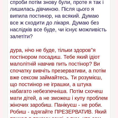
спроби потім знову були, проте я так і
лишилась дівчиною. Після цього я
випила постинор, на всякий. Думаю
все ж сходити до лікаря. Думаю без
наслідків все буде, чи існує можливість
залетіти?
дура, нічо не буде, тільки здоров"я
постінором посадиш. Тебе який ідіот
малолітній навчив пить постінор? Ви
спочатку вивчіть презервативи, а потім
вже сексом займайтесь. Ти розумієш,
що постиінор не іграшки, а штука
набагато небезпечніша. Потім схочеш
мати дітей, а не зможеш і купу проблем
жіночих заробиш. Панікуєш - не роби.
Робиш - вдягайте ПРЕЗЕРВАТИВ. Який