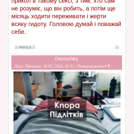
прикол в такому сексі, з тим, хто сам
не розуміє, що він робить, а потім ще
місяць ходити переживати і жерти
всяку гидоту. Головою думай і поважай
себе.
Olenochka
6
Дата: Пятниця, 20.03.2020, 16:31 | Повідомлення #