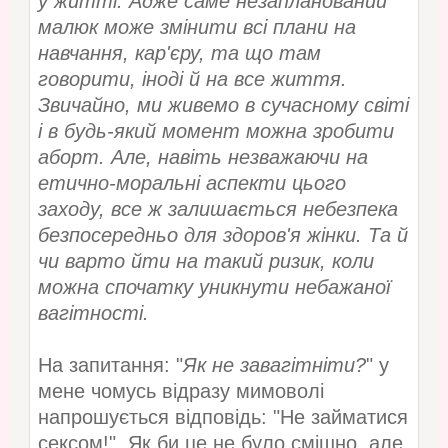
у житті. Адже саме незапланований
малюк може змінити всі плани на
навчання, кар'єру, та що там
говорити, іноді й на все життя.
Звичайно, ми живемо в сучасному світі
і в будь-який момент можна зробити
аборт. Але, навіть незважаючи на
етично-моральні аспекти цього
заходу, все ж залишається небезпека
безпосередньо для здоров'я жінки. Та й
чи варто йти на такий ризик, коли
можна спочатку уникнути небажаної
вагітності.
На запитання: "
Як не завагітніти?
" у
мене чомусь відразу мимоволі
напрошується відповідь: "Не займатися
сексом!". Як би це не було смішно, але