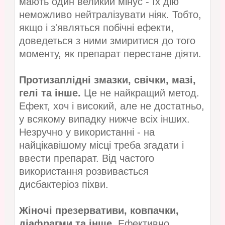
мають один великий мінус - їх дію
неможливо нейтралізувати ніяк. Тобто,
якщо і з'являться побічні ефекти,
доведеться з ними змиритися до того
моменту, як препарат перестане діяти.
Протизаплідні змазки, свічки, мазі,
гелі та інше.
Це не найкращий метод.
Ефект, хоч і високий, але не достатньо,
у всякому випадку нижче всіх інших.
Незручно у використанні - на
найцікавішому місці треба згадати і
ввести препарат. Від частого
використання розвивається
дисбактеріоз піхви.
Жіночі презервативи, ковпачки,
діафрагми та інше.
Ефективно