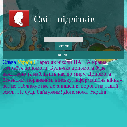
Світ підлітків
MENU
Слава
Україні!
Зараз як ніколи НАША країна
потребує допомоги. Будь-яка допомога буде
важливою та наблизить нас до миру. Допомога
біженцям, пораненим, війську, інформаційна війна -
все це наближує нас до знищення ворога на нашій
землі. Не будь байдужим! Допоможи Україні!