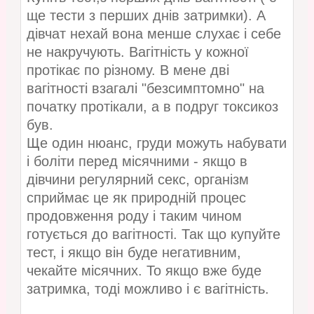
ще тести з перших днів затримки). А
дівчат нехай вона менше слухає і себе
не накручують. Вагітність у кожної
протікає по різному. В мене дві
вагітності взагалі "безсимптомно" на
початку протікали, а в подруг токсикоз
був.
Ще один нюанс, груди можуть набувати
і боліти перед місячними - якщо в
дівчини регулярний секс, організм
сприймає це як природній процес
продовження роду і таким чином
готується до вагітності. Так що купуйте
тест, і якщо він буде негативним,
чекайте місячних. То якщо вже буде
затримка, тоді можливо і є вагітність.