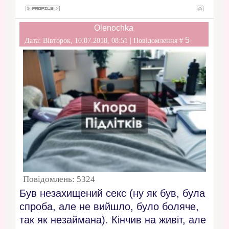
Olenochka
5
Дата: Вівторок, 10.07.2018, 08:51 | Повідомлення #
Повідомлень:
5324
Був незахищений секс (ну як був, була
спроба, але не вийшло, було боляче,
так як незаймана). Кінчив на живіт, але