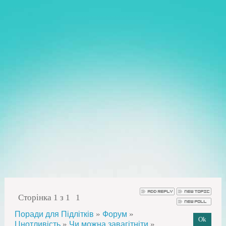
Сторінка
1
з
1
1
»
»
Поради для Підлітків
Форум
»
»
Цнотливість
Чи можна завагітніти