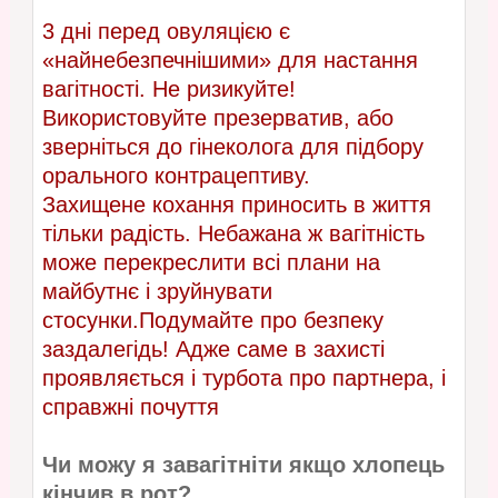
3 дні перед овуляцією є
«найнебезпечнішими» для настання
вагітності. Не ризикуйте!
Використовуйте презерватив, або
зверніться до гінеколога для підбору
орального контрацептиву.
Захищене кохання приносить в життя
тільки радість. Небажана ж вагітність
може перекреслити всі плани на
майбутнє і зруйнувати
стосунки.Подумайте про безпеку
заздалегідь! Адже саме в захисті
проявляється і турбота про партнера, і
справжні почуття
Чи можу я завагітніти якщо хлопець
кінчив в рот?