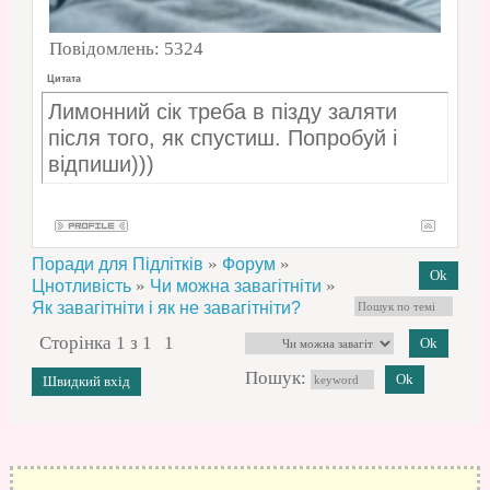
Повідомлень:
5324
Цитата
Лимонний сік треба в пізду заляти
після того, як спустиш. Попробуй і
відпиши)))
»
»
Поради для Підлітків
Форум
»
»
Цнотливість
Чи можна завагітніти
Як завагітніти і як не завагітніти?
Сторінка
1
з
1
1
Пошук: