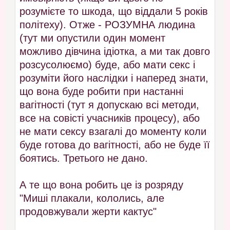
розумієте то шкода, що віддали 5 років
політеху). Отже - РОЗУМНА людина
(тут ми опустили один момент
можливо дівчина ідіотка, а ми так довго
розсусолюємо) буде, або мати секс і
розуміти його наслідки і наперед знати,
що вона буде робити при настанні
вагітності (тут я допускаю всі методи,
все на совісті учасників процесу), або
не мати сексу взагалі до моменту коли
буде готова до вагітності, або не буде її
боятись. Третього не дано.
А те що вона робить це із розряду
"Миші плакали, кололись, але
продовжували жерти кактус"