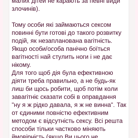
малих дітей не карають за певні види
злочинів).
Тому особи які займаються сексом
повинні бути готові до такого розвитку
подій, як незапланована вагітність.
Якщо особи/особа панічно боїться
вагітності най стулить ноги і не дає
нікому.
Для того щоб дія була ефективною
діяти треба правильно, а не будь-як
лиш би щось робити, щоб потім коли
завагітніє сказати собі в оправдання
"ну я ж рідко давала, я ж не винна". Так
от єдиними повністю ефективним
методом є відсутність сексу. Всі решта
способи тільки частково міняють
ймовірність (якщо Ви цього не