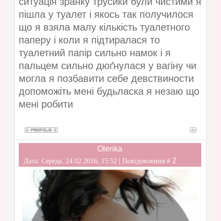
ситуація зранку трусики були чистими я
пішла у туалет і якось так получилося
що я взяла малу кількість туалетного
паперу і коли я підтиралася то
туалетний папір сильно намок і я
пальцем сильно дюґнулася у вагіну чи
могла я позбавити себе девствиности
допоможіть мені будьласка я незаю що
мені робити
Olenka
2
Дата: Середа, 24.02.2016, 15:52 | Повідомлення #