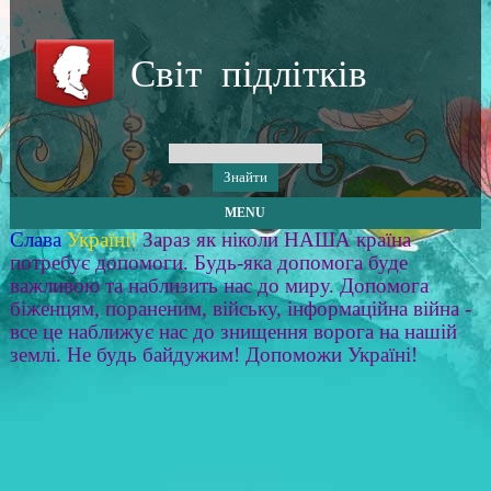
Світ підлітків
MENU
Слава
Україні!
Зараз як ніколи НАША країна
потребує допомоги. Будь-яка допомога буде
важливою та наблизить нас до миру. Допомога
біженцям, пораненим, війську, інформаційна війна -
все це наближує нас до знищення ворога на нашій
землі. Не будь байдужим! Допоможи Україні!