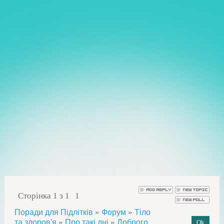
Сторінка
1
з
1
1
»
»
Поради для Підлітків
Форум
Тіло
»
»
та здоров'я
Про такі дні
Доброго