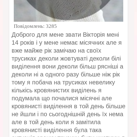
Повідомлень:
3285
Доброго для мене звати Вікторія мені
14 років і у мене немає місячних але я
вже майже рік замічаю на своїх
трусиках деколи жовтуваті деколи білі
виділення вони деколи більш рясніші а
деколи ні а одного разу більше ніж рік
тому я побача на трусиках невелику
кількісь кровянистих виділень я
подумала що почалися місячні але
кровянисті виділення в той день більше
не йшли і по сьогоднішній день їх нема
але в той день коли я замітила
кровянисті виділення була така