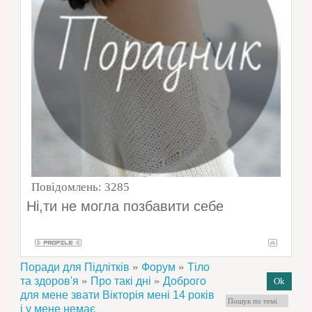
Повідомлень:
3285
Ні,ти не могла позбавити себе
»
»
Поради для Підлітків
Форум
Тіло
»
»
та здоров'я
Про такі дні
Доброго
для мене звати Вікторія мені 14 років
і у мене немає