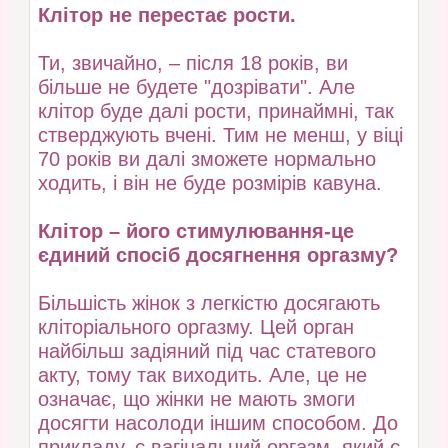
Клітор не перестає рости.
Ти, звичайно, – після 18 років, ви
більше не будете "дозрівати". Але
клітор буде далі рости, принаймні, так
стверджують вчені. Тим не менш, у віці
70 років ви далі зможете нормально
ходить, і він не буде розмірів кавуна.
Клітор – його стимулювання-це
єдиний спосіб досягнення оргазму?
Більшість жінок з легкістю досягають
кліторіального оргазму. Цей орган
найбільш задіяний під час статевого
акту, тому так виходить. Але, це не
означає, що жінки не мають змоги
досягти насолоди іншим способом. До
прикладу, є вагінальний оргазм, який є