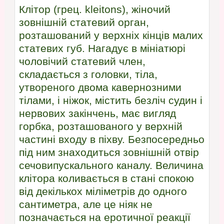
Клітор (грец. kleitons), жіночий
зовнішній статевий орган,
розташований у верхніх кінців малих
статевих губ. Нагадує в мініатюрі
чоловічий статевий член,
складається з головки, тіла,
утвореного двома кавернозними
тілами, і ніжок, містить безліч судин і
нервових закінчень, має вигляд
горбка, розташованого у верхній
частині входу в піхву. Безпосередньо
під ним знаходиться зовнішній отвір
сечовипускального каналу. Величина
клітора коливається в стані спокою
від декількох міліметрів до одного
сантиметра, але це ніяк не
позначається на еротичної реакції