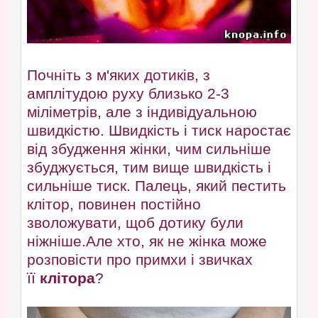
Почніть з м'яких дотиків, з
амплітудою руху близько 2-3
міліметрів, але з індивідуальною
швидкістю. Швидкість і тиск наростає
від збудження жінки, чим сильніше
збуджується, тим вище швидкість і
сильніше тиск. Палець, який пестить
клітор, повинен постійно
зволожувати, щоб дотику були
ніжніше.Але хто, як не жінка може
розповісти про примхи і звичках
її
клітора
?