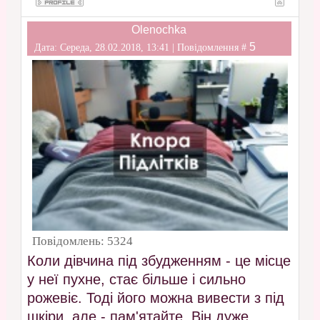
Olenochka
5
Дата: Середа, 28.02.2018, 13:41 | Повідомлення #
Повідомлень:
5324
Коли дівчина під збудженням - це місце
у неї пухне, стає більше і сильно
рожевіє. Тоді його можна вивести з під
шкіри, але - пам'ятайте. Він дуже