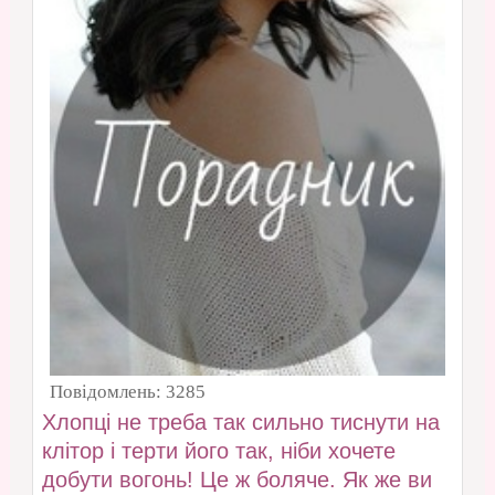
Повідомлень:
3285
Хлопці не треба так сильно тиснути на
клітор і терти його так, ніби хочете
добути вогонь! Це ж боляче. Як же ви