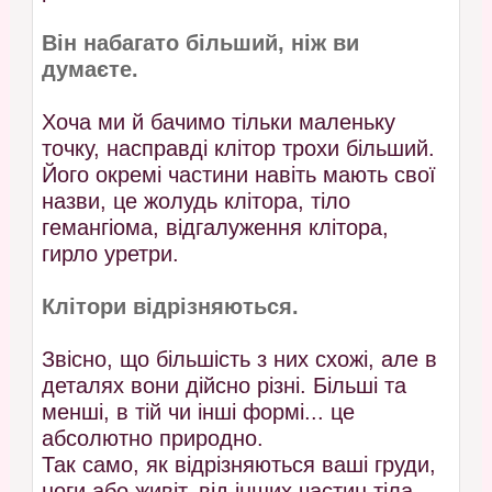
Він набагато більший, ніж ви
думаєте.
Хоча ми й бачимо тільки маленьку
точку, насправді клітор трохи більший.
Його окремі частини навіть мають свої
назви, це жолудь клітора, тіло
гемангіома, відгалуження клітора,
гирло уретри.
Клітори відрізняються.
Звісно, що більшість з них схожі, але в
деталях вони дійсно різні. Більші та
менші, в тій чи інші формі... це
абсолютно природно.
Так само, як відрізняються ваші груди,
ноги або живіт, від інших частин тіла