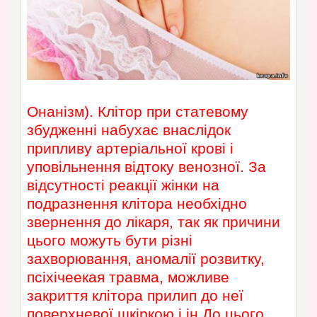
Онанізм). Клітор при статевому
збудженні набухає внаслідок
припливу артеріальної крові і
уповільнення відтоку венозної. За
відсутності реакції жінки на
подразнення клітора необхідно
звернення до лікаря, так як причини
цього можуть бути різні
захворювання, аномалії розвитку,
псіхічеекая травма, можливе
закриття клітора прилип до неї
поверхневої шкіркою і ін До цього