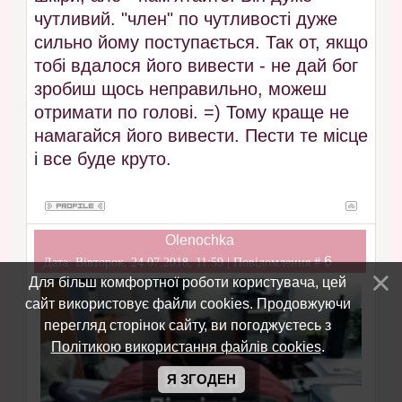
чутливий. "член" по чутливості дуже
сильно йому поступається. Так от, якщо
тобі вдалося його вивести - не дай бог
зробиш щось неправильно, можеш
отримати по голові. =) Тому краще не
намагайся його вивести. Пести те місце
і все буде круто.
Olenochka
6
Дата: Вівторок, 24.07.2018, 11:59 | Повідомлення #
Для більш комфортної роботи користувача, цей
сайт використовує файли cookies. Продовжуючи
перегляд сторінок сайту, ви погоджуєтесь з
Політикою використання файлів cookies
.
Я ЗГОДЕН