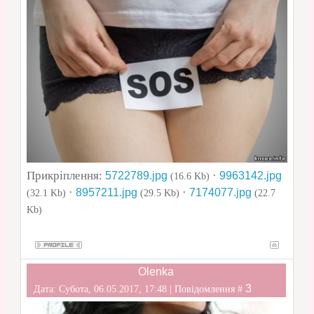
Прикріплення:
·
5722789.jpg
9963142.jpg
(16.6 Kb)
·
·
8957211.jpg
7174077.jpg
(32.1 Kb)
(29.5 Kb)
(22.7
Kb)
Olenka
3
Дата: Субота, 06.05.2017, 17:48 | Повідомлення #