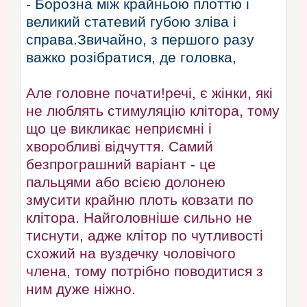
- Борозна між крайньою плоттю і
великий статевий губою зліва і
справа.Звичайно, з першого разу
важко розібратися, де головка,
Але головне почати!речі, є жінки, які
не люблять стимуляцію клітора, тому
що це викликає неприємні і
хворобливі відчуття. Самий
безпрограшний варіант - це
пальцями або всією долонею
змусити крайню плоть ковзати по
клітора. Найголовніше сильно не
тиснути, адже клітор по чутливості
схожий на вуздечку чоловічого
члена, тому потрібно поводитися з
ним дуже ніжно.