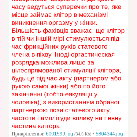
часу ведуться суперечки про те, яке
місце займає клітор в механізмі
виникнення оргазму у жінки.
Більшість фахівців вважає, що клітор
в тій чи іншій мірі стимулюється під
час фрикційних рухів статевого
члена в піхву. Іноді оргастическая
розрядка можлива лише за
цілеспрямованої стимуляції клітора,
будь це під час акту (партнером або
рукою самої жінки) або по його
закінченні (тобто еякуляції у
чоловіка), з використанням обраної
партнеркою пози статевого акту,
частоти і амплітуди впливу на певну
частина клітора
Прикріплення:
·
6001599.jpg
5804344.jpg
(34.6 Kb)