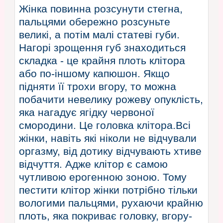
Жінка повинна розсунути стегна,
пальцями обережно розсуньте
великі, а потім малі статеві губи.
Нагорі зрощення губ знаходиться
складка - це крайня плоть клітора
або по-іншому капюшон. Якщо
підняти її трохи вгору, то можна
побачити невелику рожеву опуклість,
яка нагадує ягідку червоної
смородини. Це головка клітора.Всі
жінки, навіть які ніколи не відчували
оргазму, від дотику відчувають хтиве
відчуття. Адже клітор є самою
чутливою ерогенною зоною. Тому
пестити клітор жінки потрібно тільки
вологими пальцями, рухаючи крайню
плоть, яка покриває головку, вгору-