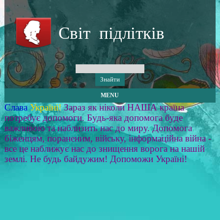
Світ підлітків
MENU
Слава
Україні!
Зараз як ніколи НАША країна
потребує допомоги. Будь-яка допомога буде
важливою та наблизить нас до миру. Допомога
біженцям, пораненим, війську, інформаційна війна -
все це наближує нас до знищення ворога на нашій
землі. Не будь байдужим! Допоможи Україні!