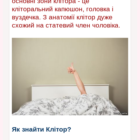
основні зони клітора - це
кліторальний капюшон, головка і
вуздечка. З анатомії клітор дуже
схожий на статевий член чоловіка.
Як знайти Клітор?