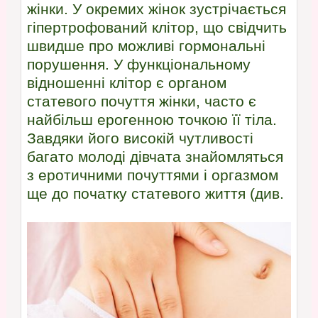
жінки. У окремих жінок зустрічається
гіпертрофований клітор, що свідчить
швидше про можливі гормональні
порушення. У функціональному
відношенні клітор є органом
статевого почуття жінки, часто є
найбільш ерогенною точкою її тіла.
Завдяки його високій чутливості
багато молоді дівчата знайомляться
з еротичними почуттями і оргазмом
ще до початку статевого життя (див.