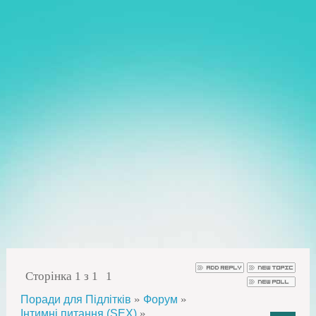
Сторінка
1
з
1
1
»
»
Поради для Підлітків
Форум
»
Інтимні питання (SEX)