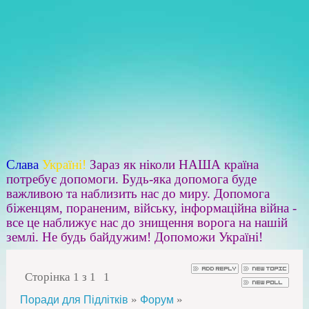
Слава
Україні!
Зараз як ніколи НАША країна
потребує допомоги. Будь-яка допомога буде
важливою та наблизить нас до миру. Допомога
біженцям, пораненим, війську, інформаційна війна -
все це наближує нас до знищення ворога на нашій
землі. Не будь байдужим! Допоможи Україні!
Сторінка
1
з
1
1
»
»
Поради для Підлітків
Форум