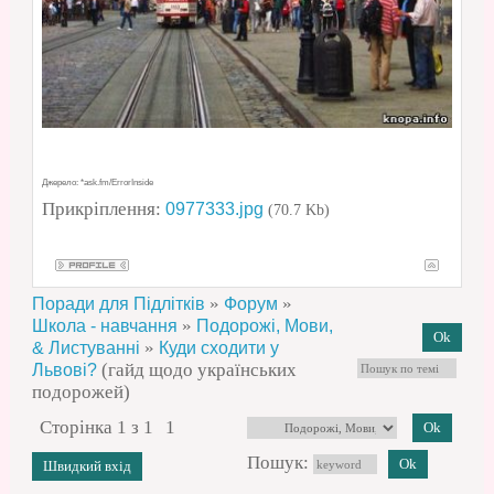
Джерело: *ask.fm/ErrorInside
Прикріплення:
0977333.jpg
(70.7 Kb)
»
»
Поради для Підлітків
Форум
»
Школа - навчання
Подорожі, Мови,
»
& Листуванні
Куди сходити у
(гайд щодо українських
Львові?
подорожей)
Сторінка
1
з
1
1
Пошук: