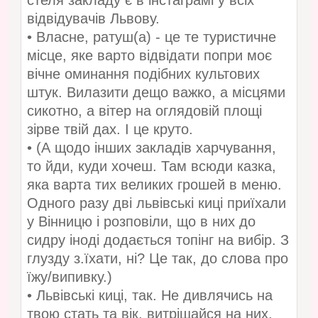
стеля закладу є в інстаграмі у всіх
відвідувачів Львову.
• Власне, ратуш(а) - це те туристичне
місце, яке варто відвідати попри моє
вічне оминання подібних культових
штук. Вилазити дещо важко, а місцями
сикотно, а вітер на оглядовій площі
зірве твій дах. І це круто.
• (А щодо інших закладів харчування,
то йди, куди хочеш. Там всюди казка,
яка варта тих великих грошей в меню.
Одного разу дві львівські киці приїхали
у Вінницю і розповіли, що в них до
сидру іноді додається топінг на вибір. З
глузду з.їхати, ні? Це так, до слова про
їжу/випивку.)
• Львівські киці, так. Не дивлячись на
твою стать та вік, витріщайся на них,