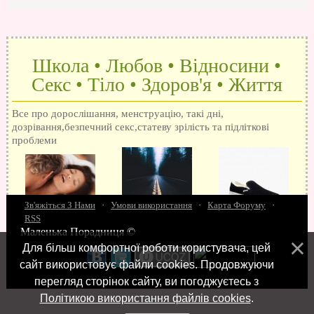
Школа • Любов • Відносини •
Секс • Тіло • Здоров'я • Життя
Все про дорослішання, менструацію, такі дні,
дозрівання,безпечний секс,статеву зрілість та підліткові
проблеми
Зв'яжіться З Нами
·
Умови використання
·
Карта Форуму
·
RSS
Маленька Порадниця ©
15 запитань про секс
Як досягти оргазм
Біль при сексі
Анальний секс
Про
Для більш комфортної роботи користувача, цей
поцілунки
Позбуваємось синців
завагітніти після першого разу
Хлопець хоче сексу
Як
сайт використовує файли cookies. Продовжуючи
робити мінєт
"Люблю" і "кохаю" різниця
Про перший секс
Займатися сексом
перегляд сторінок сайту, ви погоджуєтесь з
Політикою використання файлів cookies
.