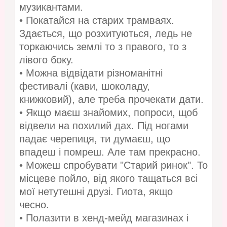
музикантами.
• Покатайся на старих трамваях.
Здається, що розхитуються, ледь не
торкаючись землі то з правого, то з
лівого боку.
• Можна відвідати різноманітні
фестивалі (кави, шоколаду,
книжковий), але треба прочекати дати.
• Якщо маєш знайомих, попроси, щоб
відвели на похилий дах. Під ногами
падає черепиця, ти думаєш, що
впадеш і помреш. Але там прекрасно.
• Можеш спробувати "Старий ринок". То
місцеве пойло, від якого тащаться всі
мої нетутешні друзі. Гиота, якщо
чесно.
• Полазити в хенд-мейд магазинах і