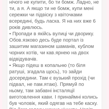
нічого не купити, бо ти бомж. Ладно, не
ти, а я. А якщо ти не бомж, купи мені
сережки чи підвіску з квіточками
всередині, будь ласка. Я на них вже 6
років дивлюсь.
• Пропади в якійсь вулиці чи дворику.
Обов.язково десь буде портал із
зашитим магазином шаманів, кублом
чорних котів, чи кав.ярнею на двох
відвідувачів.
• Якщо підеш в копальню (то біля
ратуші, згадала щось), то зайди
досередини. Там є вузький прохід (чи
підвал, не пам.ятаю). Прямуй по
ньому, там забавні інсталяції
виготовлення кави. І принаймні колись
був чоловік, який одягав на тебе каску.