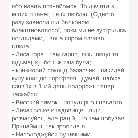
або навіть познайомся. То дівчата з
інших планет, і я їх люблю. (Одного
разу зависла під балконом
блакитноволосої, поки ми не зустрілись
поглядами, і вона сором.язливо
втікла.
• Лиса гора - там гарно, лізь, якщо ти
відьма(-к), бо я ж там була;
• книжковий секонд-базарчик - накидай
купу книг до портфеля і думай, набіса
взяв їх в 1-ий день подорожі, тепер
таскайся;
• Високий замок - популярно і неварто.
• Личаківське кладовище - піди,
розчаруйся, але радій, що там побував.
Принаймні, так зробила я.
• Насолоджуйся вуличними