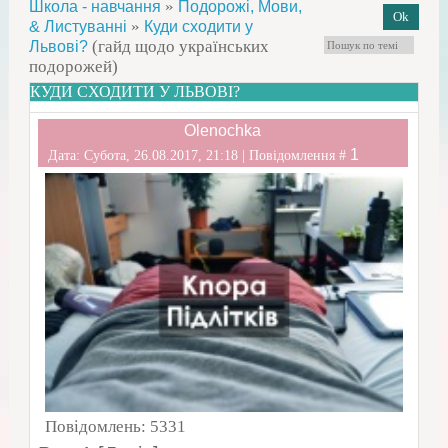
»
Школа - навчання
Подорожі, Мови,
»
& Листуванні
Куди сходити у
(гайд щодо українських
Львові?
подорожей)
КУДИ СХОДИТИ У ЛЬВОВІ?
Olenochka
1
Дата: Субота, 26.08.2017, 21:18 | Повідомлення #
Повідомлень:
5331