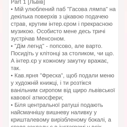
Part 1 [Львів]
• Мій улюблений паб "Гасова лямпа" на
декілька поверхів з цікавою подачею
страв, крутим інтер.єром і прекрасною
музикою. Особисто мене десь тричі
зустрічав Менсоном.
• "Дім легнд" - попсово, але варто.
Посидіть у клітонці за столиком, чи що.
А інтер.єр у кожному закутку вражає,
так.
• Кав.ярня "Фреска", щоб подали меню
у художній книжці, і ти розтікся
ванільним сиропом від щиро львівської
кавової атмосфери;
• Біля центральної ратуші подають
найсмачнішу вишневу наливку у
кришталевому вирізбленому бокалі, а