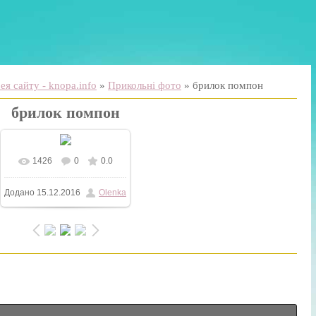
я сайту - knopa.info
»
Прикольні фото
» брилок помпон
брилок помпон
1426
0
0.0
У реальному розмірі
Додано
15.12.2016
Olenka
600x967
/ 41.6Kb