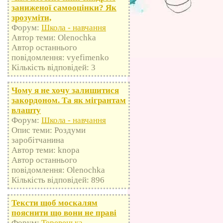
заниженої самооцінки? Як
зрозуміти,
Форум:
Школа - навчання
Автор теми: Olenochka
Автор останнього
повідомлення: vyefimenko
Кількість відповідей: 3
Чому я не хочу залишитися
закордоном. Та як мігрантам
влашту
Форум:
Школа - навчання
Опис теми: Роздуми
заробітчанина
Автор теми: knopa
Автор останнього
повідомлення: Olenochka
Кількість відповідей: 896
Тексти щоб москалям
пояснити що вони не праві
Форум:
Теревенька