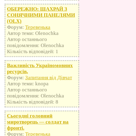
ОБЕРЕЖНО: ШАХРАЙ З
СОНЯЧНИМИ ПАНЕЛЯМИ
(OLX)
Форум:
Теревенька
Автор теми: Olenochka
Автор останнього
повідомлення: Olenochka
Кількість відповідей: 1
Важливість Україномовних
ресурсів.
Форум:
Запитання від Дівчат
Автор теми: knopa
Автор останнього
повідомлення: Olenochka
Кількість відповідей: 8
Сьогодні головний
миротворець — солдат на
фронті.
Форум:
Теревенька