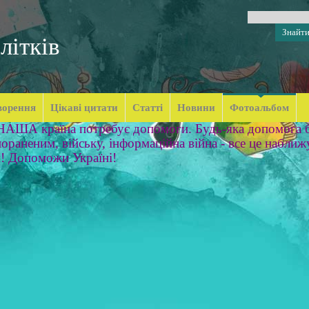
літків
ворення
Цікаві цитати
Статті
Новини
Фотоальбом
 НАША країна потребує допомоги. Будь-яка допомога б
ораненим, війську, інформаційна війна - все це наближ
м! Допоможи Україні!