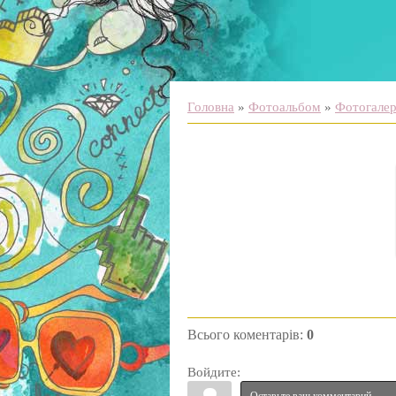
Головна
»
Фотоальбом
»
Фотогалере
Всього коментарів
:
0
Войдите: