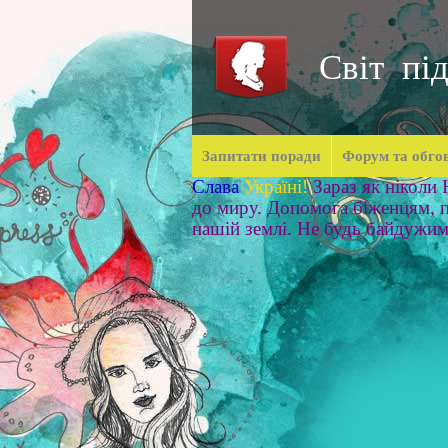
Світ під
Запитати поради
Форум та обго
Слава
Україні!
Зараз як ніколи
до миру. Допомога біженцям, п
нашій землі. Не будь байдужи