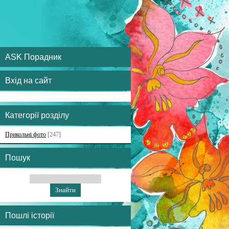
ASK Порадник
Вхід на сайт
Категорії розділу
Прикольні фото
[247]
Пошук
Пошлі історії