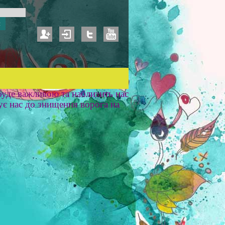
уде важливою та наблизить нас
ує нас до знищення ворога на