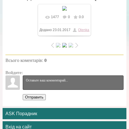
1477
0
0.0
У реальному розмірі
Додано
23.01.2017
Olenka
604x401
/ 47.7Kb
Всього коментарів
:
0
Войдите:
Отправить
ASK Порадник
Вхід на сайт