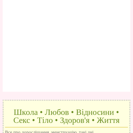
Школа • Любов • Відносини •
Секс • Тіло • Здоров'я • Життя
Все про дорослішання, менструацію, такі дні,