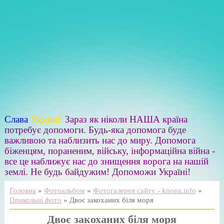
Слава
Україні!
Зараз як ніколи НАША країна
потребує допомоги. Будь-яка допомога буде
важливою та наблизить нас до миру. Допомога
біженцям, пораненим, війську, інформаційна війна -
все це наближує нас до знищення ворога на нашій
землі. Не будь байдужим! Допоможи Україні!
Головна
»
Фотоальбом
»
Фотогалерея сайту - knopa.info
»
Прикольні фото
» Двоє закоханих біля моря
Двоє закоханих біля моря