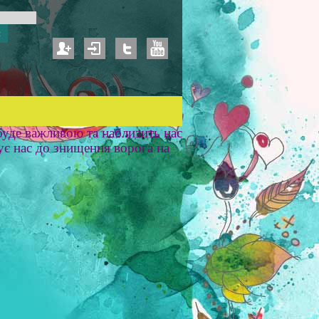
уде важливою та наблизить нас
ує нас до знищення ворога на