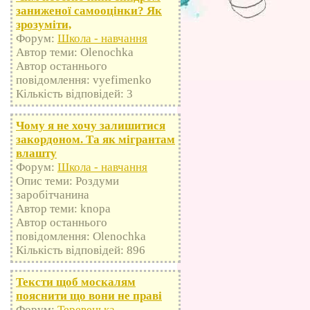
заниженої самооцінки? Як
зрозуміти,
Форум:
Школа - навчання
Автор теми: Olenochka
Автор останнього
повідомлення: vyefimenko
Кількість відповідей: 3
Чому я не хочу залишитися
закордоном. Та як мігрантам
влашту
Форум:
Школа - навчання
Опис теми: Роздуми
заробітчанина
Автор теми: knopa
Автор останнього
повідомлення: Olenochka
Кількість відповідей: 896
Тексти щоб москалям
пояснити що вони не праві
Форум:
Теревенька