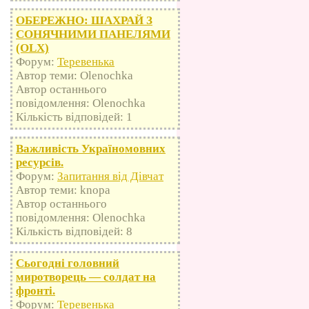
ОБЕРЕЖНО: ШАХРАЙ З
СОНЯЧНИМИ ПАНЕЛЯМИ
(OLX)
Форум:
Теревенька
Автор теми: Olenochka
Автор останнього
повідомлення: Olenochka
Кількість відповідей: 1
Важливість Україномовних
ресурсів.
Форум:
Запитання від Дівчат
Автор теми: knopa
Автор останнього
повідомлення: Olenochka
Кількість відповідей: 8
Сьогодні головний
миротворець — солдат на
фронті.
Форум:
Теревенька