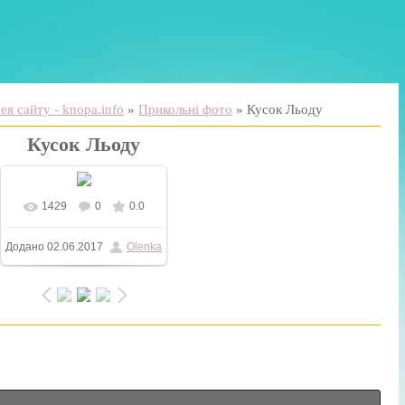
я сайту - knopa.info
»
Прикольні фото
» Кусок Льоду
Кусок Льоду
1429
0
0.0
У реальному розмірі
Додано
02.06.2017
Olenka
960x960
/ 148.1Kb