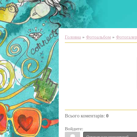
Головна
»
Фотоальбом
»
Фотогалере
Всього коментарів
:
0
Войдите: