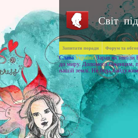
Світ під
Запитати поради
Форум та обго
Слава
Україні!
Зараз як ніколи
до миру. Допомога біженцям, п
нашій землі. Не будь байдужи