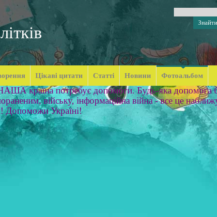
літків
ворення
Цікаві цитати
Статті
Новини
Фотоальбом
 НАША країна потребує допомоги. Будь-яка допомога б
ораненим, війську, інформаційна війна - все це наближ
м! Допоможи Україні!