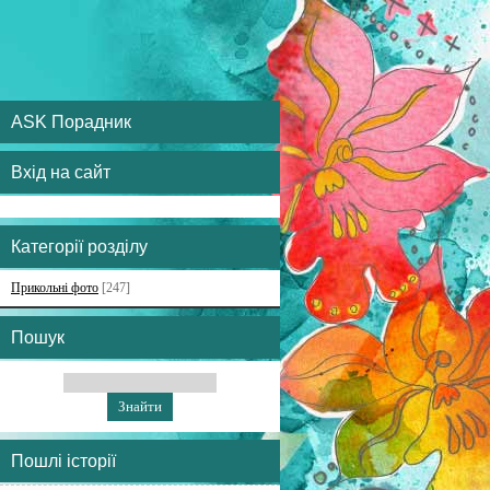
ASK Порадник
Вхід на сайт
Категорії розділу
Прикольні фото
[247]
Пошук
Пошлі історії