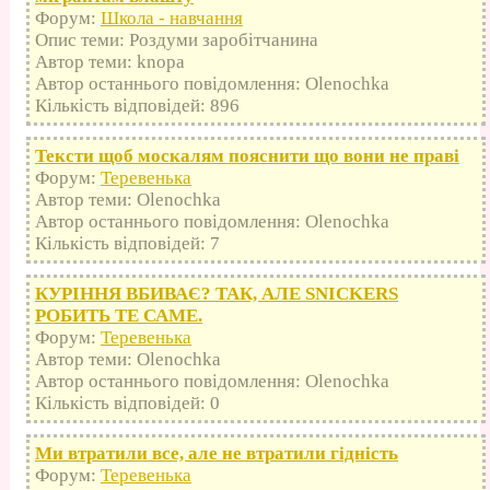
Форум:
Школа - навчання
Опис теми: Роздуми заробітчанина
Автор теми: knopa
Автор останнього повідомлення: Olenochka
Кількість відповідей: 896
Тексти щоб москалям пояснити що вони не праві
Форум:
Теревенька
Автор теми: Olenochka
Автор останнього повідомлення: Olenochka
Кількість відповідей: 7
КУРІННЯ ВБИВАЄ? ТАК, АЛЕ SNICKERS
РОБИТЬ ТЕ САМЕ.
Форум:
Теревенька
Автор теми: Olenochka
Автор останнього повідомлення: Olenochka
Кількість відповідей: 0
Ми втратили все, але не втратили гідність
Форум:
Теревенька