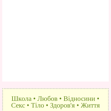
Школа • Любов • Відносини •
Секс • Тіло • Здоров'я • Життя