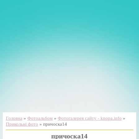
Головна
»
Фотоальбом
»
Фотогалерея сайту - knopa.info
»
Прикольні фото
» причоска14
причоска14