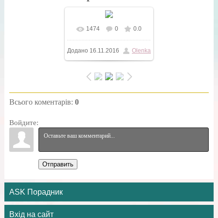
1474
0
0.0
У реальному розмірі
Додано
16.11.2016
Olenka
600x602
/ 363.4Kb
Всього коментарів
:
0
Войдите:
Отправить
ASK Порадник
Вхід на сайт