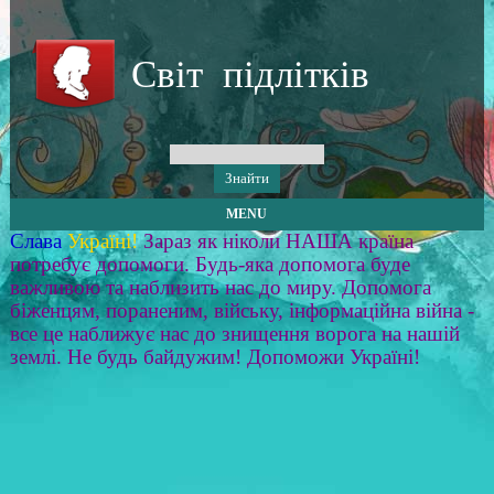
Світ підлітків
MENU
Слава
Україні!
Зараз як ніколи НАША країна
потребує допомоги. Будь-яка допомога буде
важливою та наблизить нас до миру. Допомога
біженцям, пораненим, війську, інформаційна війна -
все це наближує нас до знищення ворога на нашій
землі. Не будь байдужим! Допоможи Україні!