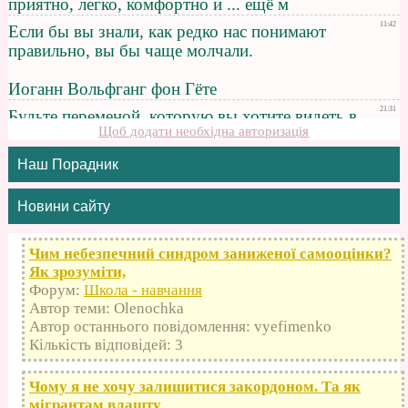
Щоб додати необхідна авторизація
Наш Порадник
Новини сайту
Чим небезпечний синдром заниженої самооцінки?
Як зрозуміти,
Форум:
Школа - навчання
Автор теми: Olenochka
Автор останнього повідомлення: vyefimenko
Кількість відповідей: 3
Чому я не хочу залишитися закордоном. Та як
мігрантам влашту