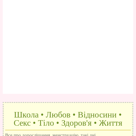
Школа • Любов • Відносини •
Секс • Тіло • Здоров'я • Життя
Все про дорослішання, менструацію, такі дні,