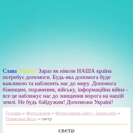
Слава
Україні!
Зараз як ніколи НАША країна
потребує допомоги. Будь-яка допомога буде
важливою та наблизить нас до миру. Допомога
біженцям, пораненим, війську, інформаційна війна -
все це наближує нас до знищення ворога на нашій
землі. Не будь байдужим! Допоможи Україні!
Головна
»
Фотоальбом
»
Фотогалерея сайту - knopa.info
»
Прикольні фото
» светр
светр