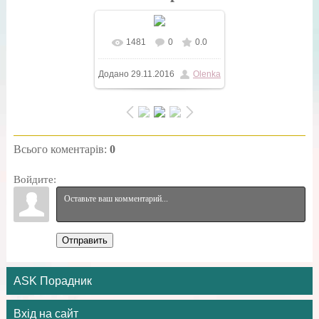
1481
0
0.0
У реальному розмірі
Додано
29.11.2016
Olenka
400x600
/ 236.2Kb
Всього коментарів
:
0
Войдите:
Отправить
ASK Порадник
Вхід на сайт