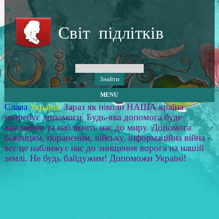
Світ підлітків
MENU
Слава
Україні!
Зараз як ніколи НАША країна
потребує допомоги. Будь-яка допомога буде
важливою та наблизить нас до миру. Допомога
біженцям, пораненим, війську, інформаційна війна -
все це наближує нас до знищення ворога на нашій
землі. Не будь байдужим! Допоможи Україні!