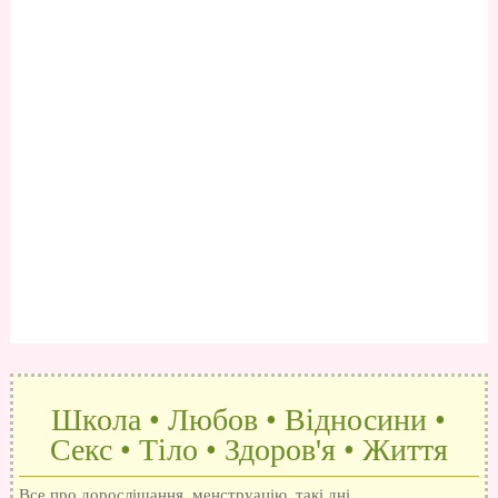
Школа • Любов • Відносини •
Секс • Тіло • Здоров'я • Життя
Все про дорослішання, менструацію, такі дні,