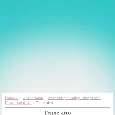
Головна
»
Фотоальбом
»
Фотогалерея сайту - knopa.info
»
Прикольні фото
» Тепле літо
Тепле літо