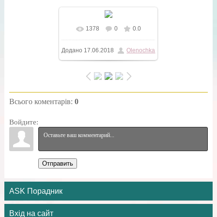
1378
0
0.0
У реальному розмірі
Додано
17.06.2018
Olenochka
604x604
/ 102.9Kb
Всього коментарів
:
0
Войдите:
Отправить
ASK Порадник
Вхід на сайт