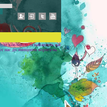
уде важливою та наблизить нас
ує нас до знищення ворога на