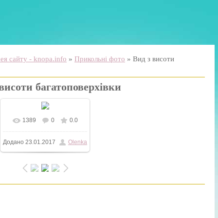
я сайту - knopa.info
»
Прикольні фото
» Вид з висоти
 висоти багатоповерхівки
1389
0
0.0
У реальному розмірі
Додано
23.01.2017
Olenka
960x676
/ 270.5Kb