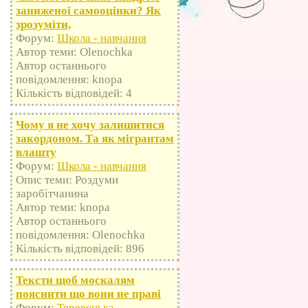
заниженої самооцінки? Як
зрозуміти,
Форум:
Школа - навчання
Автор теми: Olenochka
Автор останнього
повідомлення: knopa
Кількість відповідей: 4
Чому я не хочу залишитися
закордоном. Та як мігрантам
влашту
Форум:
Школа - навчання
Опис теми: Роздуми
заробітчанина
Автор теми: knopa
Автор останнього
повідомлення: Olenochka
Кількість відповідей: 896
Тексти щоб москалям
пояснити що вони не праві
Форум:
Теревенька