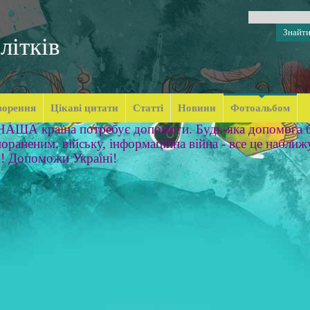
літків
ворення
Цікаві цитати
Статті
Новини
Фотоальбом
 НАША країна потребує допомоги. Будь-яка допомога б
ораненим, війську, інформаційна війна - все це наближ
м! Допоможи Україні!