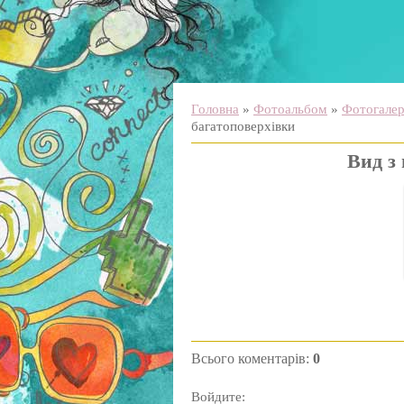
Головна
»
Фотоальбом
»
Фотогалере
багатоповерхівки
Вид з
Всього коментарів
:
0
Войдите: