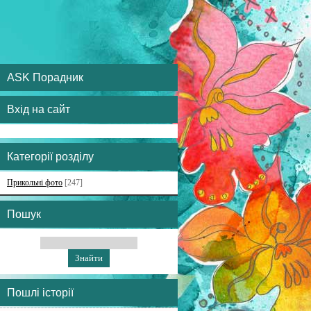
ASK Порадник
Вхід на сайт
Категорії розділу
Прикольні фото
[247]
Пошук
Пошлі історії