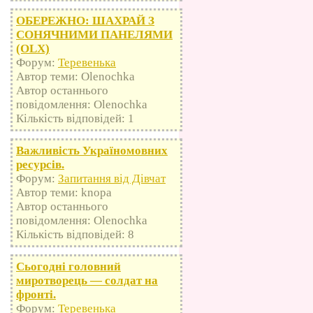
ОБЕРЕЖНО: ШАХРАЙ З
СОНЯЧНИМИ ПАНЕЛЯМИ
(OLX)
Форум:
Теревенька
Автор теми: Olenochka
Автор останнього
повідомлення: Olenochka
Кількість відповідей: 1
Важливість Україномовних
ресурсів.
Форум:
Запитання від Дівчат
Автор теми: knopa
Автор останнього
повідомлення: Olenochka
Кількість відповідей: 8
Сьогодні головний
миротворець — солдат на
фронті.
Форум:
Теревенька