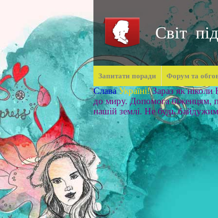
Світ під
Запитати поради
Форум та обго
Слава
Україні!
Зараз як ніколи
до миру. Допомога біженцям, п
нашій землі. Не будь байдужи