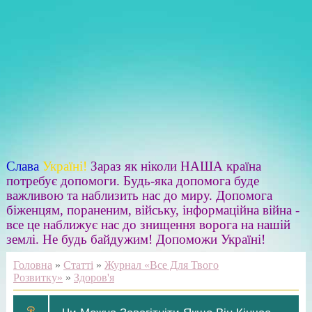
Слава
Україні!
Зараз як ніколи НАША країна
потребує допомоги. Будь-яка допомога буде
важливою та наблизить нас до миру. Допомога
біженцям, пораненим, війську, інформаційна війна -
все це наближує нас до знищення ворога на нашій
землі. Не будь байдужим! Допоможи Україні!
Головна
»
Статті
»
Журнал «Все Для Твого
Розвитку»
»
Здоров'я