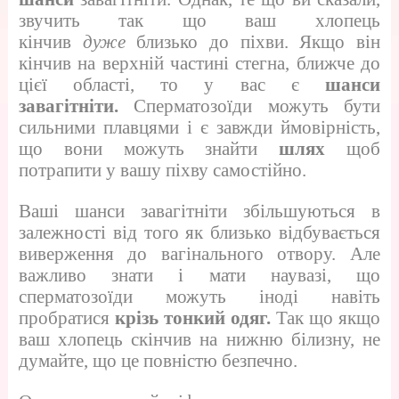
звучить так що ваш хлопець
кінчив
дуже
близько до піхви. Якщо він
кінчив на верхній частині стегна, ближче до
цієї області, то у вас є
шанси
завагітніти.
Сперматозоїди можуть бути
сильними плавцями і є завжди ймовірність,
що вони можуть знайти
шлях
щоб
потрапити у вашу піхву самостійно.
Ваші шанси завагітніти збільшуються в
залежності від того як близько відбувається
виверження до вагінального отвору. Але
важливо знати і мати наувазі, що
сперматозоїди можуть іноді навіть
пробратися
крізь тонкий одяг.
Так що якщо
ваш хлопець скінчив на нижню білизну, не
думайте, що це повністю безпечно.