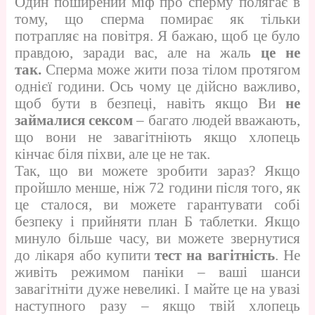
Один поширений міф про сперму полягає в
тому, що сперма помирає як тільки
потрапляє на повітря. Я бажаю, щоб це було
правдою, заради вас, але на жаль
це не
так.
Сперма може жити поза тілом протягом
однієї години. Ось чому це дійсно важливо,
щоб бути в безпеці, навіть якщо Ви
не
займалися сексом
– багато людей вважають,
що вони не завагітніють якщо хлопець
кінчає біля піхви, але це не так.
Так, що ви можете зробити зараз? Якщо
пройшло менше, ніж 72 години після того, як
це сталося, ви можете гарантувати собі
безпеку і прийняти план Б таблетки. Якщо
минуло більше часу, ви можете звернутися
до лікаря або купити
тест на вагітність
. Не
живіть режимом паніки – ваші шанси
завагітніти дуже невеликі. І майте це на увазі
наступного разу – якщо твій хлопець