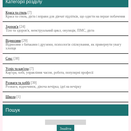
Категорії розділу
Краса та стиль
[7]
Краса та стиль, дієта і вправи для дівчат підлітків, що одягти на перше побачення
Здоров'я
[24]
Тіло та здоров'я, менструальний цикл, овуляція, ПМС, дієта
Відносини
[29]
Відносини з батьками i друзями, психологія спілкування, як привернути увагу
хлопця
Секс
[38]
Успіх та кар'єра
[7]
Кар'єра, хобі, управління часом, робота, популярні професії
Розваги та хоббі
[39]
Розваги, відпочинок, дівоча вечірка, ідеї на вечірку
Школа
[1]
Пошук