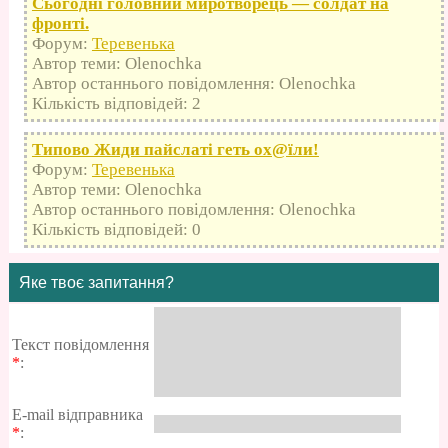
Сьогодні головний миротворець — солдат на
фронті.
Форум:
Теревенька
Автор теми: Olenochka
Автор останнього повідомлення: Olenochka
Кількість відповідей: 2
Типово Жиди пайслаті геть оx@їли!
Форум:
Теревенька
Автор теми: Olenochka
Автор останнього повідомлення: Olenochka
Кількість відповідей: 0
Яке твоє запитання?
Текст повідомлення
*
:
E-mail відправника
*
: