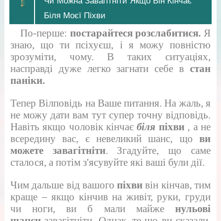
Чи Можна Завагітніти Якщо Він Кінчає
Біля Моєї Піхви
По-перше:
постарайтеся розслабитися.
Я
знаю, що ти псіхуєш, і я можу повністю
зрозуміти, чому. В таких ситуаціях,
насправді дуже легко загнати себе в
стан
паніки.
Тепер Вілповідь на Ваше питання. На жаль, я
не можу дати вам тут супер точну відповідь.
Навіть якщо чоловік кінчає
біля
піхви
, а не
всередину вас, є невеликий шанс, що
ви
можете завагітніти
. Згадуйте, що саме
сталося, а потім з'ясувуйте які ваші були дії.
Чим дальше від вашого
піхви
він кінчав, тим
краще – якщо кінчив на живіт, руки, груди
чи ноги, ви б мали майже
нульові
шанси
завагітніти. Однак, те що ви сказали,