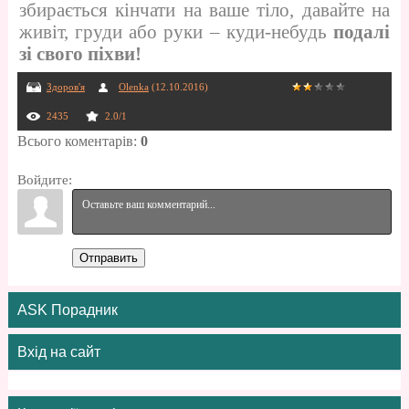
збирається кінчати на ваше тіло, давайте на
живіт, груди або руки – куди-небудь
подалі
зі свого піхви!
Здоров'я
Olenka
(12.10.2016)
2435
2.0
/
1
Всього коментарів
:
0
Войдите:
Отправить
ASK Порадник
Вхід на сайт