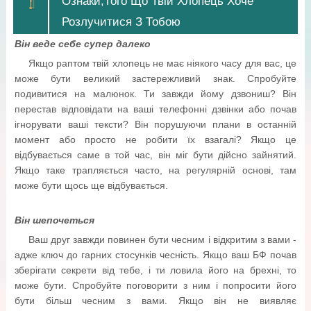
Ознаки,Того Що Твій Хлопець Хоче
Розлучитися З Тобою
Він веде себе супер далеко
Якщо раптом твій хлопець не має ніякого часу для вас, це
може бути великий застережливий знак. Спробуйте
подивитися на малюнок. Ти завжди йому дзвониш? Він
перестав відповідати на ваші телефонні дзвінки або почав
ігнорувати ваші тексти? Він порушуючи плани в останній
момент або просто не робити їх взагалі? Якщо це
відбувається саме в той час, він міг бути дійсно зайнятий.
Якщо таке трапляється часто, на регулярній основі, там
може бути щось ще відбувається.
Він шепочеться
Ваш друг завжди повинен бути чесним і відкритим з вами -
адже ключ до гарних стосунків чесність. Якщо ваш БФ почав
зберігати секрети від тебе, і ти ловила його на брехні, то
може бути. Спробуйте поговорити з ним і попросити його
бути більш чесним з вами. Якщо він не виявляє