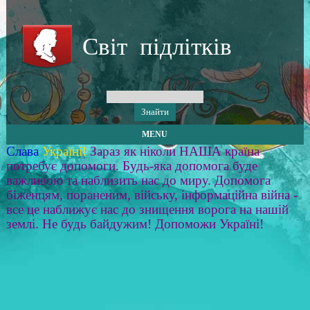
Світ підлітків
MENU
Слава
Україні!
Зараз як ніколи НАША країна
потребує допомоги. Будь-яка допомога буде
важливою та наблизить нас до миру. Допомога
біженцям, пораненим, війську, інформаційна війна -
все це наближує нас до знищення ворога на нашій
землі. Не будь байдужим! Допоможи Україні!