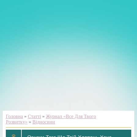
Головна
»
Статті
»
Журнал «Все Для Твого
Розвитку»
»
Відносини