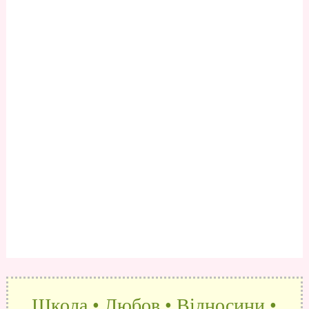
Школа • Любов • Відносини •