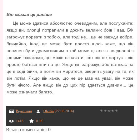
Він сказав це раніше
Це може здатися абсолютно очевидним, але послухайте:
якщо ви, хлопці потрапили в досить великих боїв і ваш БФ
загрожує порвати з тобою, але тоді не... це не завжди добре.
Звичайно, іноді це може бути просто щось каже, що він
повинен бути драматичним в той момент, але в поєднанні з
іншими ознаками, це може означати, що він не жартує - він
просто боїться піти на це. Якщо він загрожує або натякає на
це в ході бійки, а потім ви миритеся, зверніть увагу на те, як
він потім. Якщо він каже, що не це мав на увазі, він може
бути нічого. Але якщо він до цих пір здається дивним... це
може означати багато.
Відносини
Olenka
(22.06.2016)
1418
0.0
/
0
Всього коментарів
:
0