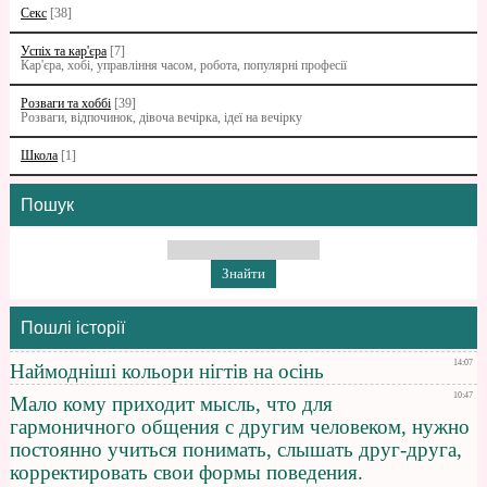
Секс
[38]
Успіх та кар'єра
[7]
Кар'єра, хобі, управління часом, робота, популярні професії
Розваги та хоббі
[39]
Розваги, відпочинок, дівоча вечірка, ідеї на вечірку
Школа
[1]
Пошук
Пошлі історії