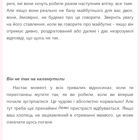
речі, які вони хочуть робити разом наступним влітку, все таке.
Але якщо вони реально не бачу майбутнього для вас двох,
вони, ймовірно, не будемо про це говорити. Зверніть увагу
на його ставлення, коли ви говорите про майбутнє - якщо він
отримує дивно, роздратований або далекі і дає незрозумілі
відповіді, що щось не так.
Він не так на каламутили
Настає момент, у всіх тривалих відносинах, коли ти
перестанеш мутити так, як ви робили, коли ви вперше
почали зустрічатися. Це чудово і абсолютно нормально! Але
деякі
тут треба ще принаймні
пристрасті відбувається. Якщо
ваш хлопець не зацікавлений в отриманні жвавого, це може
означати щось погане.