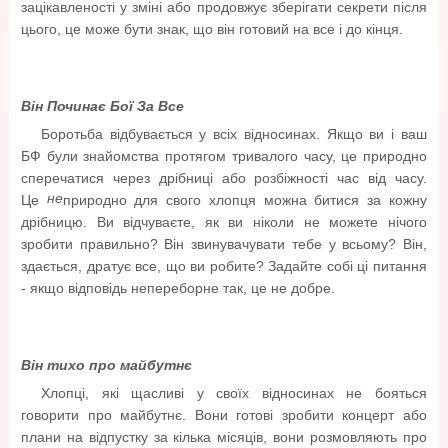
зацікавленості у зміні або продовжує зберігати секрети після
цього, це може бути знак, що він готовий на все і до кінця.
Він Починає Бої За Все
Боротьба відбувається у всіх відносинах. Якщо ви і ваш
БФ були знайомства протягом тривалого часу, це природно
сперечатися через дрібниці або розбіжності час від часу.
не
Це
природно для свого хлопця можна битися за кожну
дрібницю. Ви відчуваєте, як ви ніколи не можете нічого
зробити правильно? Він звинувачувати тебе у всьому? Він,
здається, дратує все, що ви робите? Задайте собі ці питання
- якщо відповідь непереборне так, це не добре.
Він тихо про майбутнє
Хлопці, які щасливі у своїх відносинах не бояться
говорити про майбутнє. Вони готові зробити концерт або
плани на відпустку за кілька місяців, вони розмовляють про