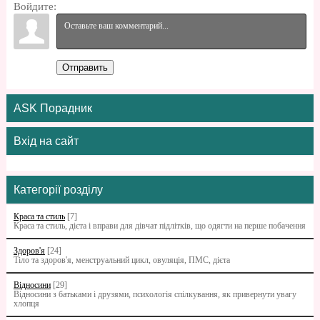
Войдите:
Отправить
ASK Порадник
Вхід на сайт
Категорії розділу
Краса та стиль
[7]
Краса та стиль, дієта і вправи для дівчат підлітків, що одягти на перше побачення
Здоров'я
[24]
Тіло та здоров'я, менструальний цикл, овуляція, ПМС, дієта
Відносини
[29]
Відносини з батьками i друзями, психологія спілкування, як привернути увагу
хлопця