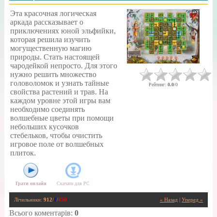
Эта красочная логическая
аркада рассказывает о
приключениях юной эльфийки,
которая решила изучить
могущественную магию
природы. Стать настоящей
чародейкой непросто. Для этого
нужно решить множество
головоломок и узнать тайные
Рейтинг
:
0.0
/
0
свойства растений и трав. На
каждом уровне этой игры вам
необходимо соединять
волшебные цветы при помощи
небольших кусочков
стебельков, чтобы очистить
игровое поле от волшебных
плиток.
Грати онлайн
Скачати для
PC
Лічильники
:
912
/
1
/
450
« Назад
|
Уперед »
Всього коментарів
:
0