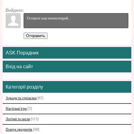
Войдите:
Отправить
ASK Порадник
Вхід на сайт
Категорії розділу
Аркади та стрілялки
[67]
Настільні ігри
[5]
Логічні та пазли
[115]
Пошук предметів
[68]