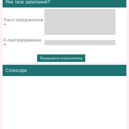
Яке твоє запитання?
Текст повідомлення
*
:
E-mail відправника
*
:
Спонсори