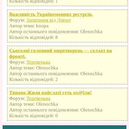
Кількість відповідей: 1
Важливість Україномовних ресурсів.
Форум:
Запитання від Дівчат
Автор теми: knopa
Автор останнього повідомлення: Olenochka
Кількість відповідей: 8
Сьогодні головний миротворець — солдат на
фронті.
Форум:
Теревенька
Автор теми: Olenochka
Автор останнього повідомлення: Olenochka
Кількість відповідей: 2
Типово Жиди пайслаті геть оx@їли!
Форум:
Теревенька
Автор теми: Olenochka
Автор останнього повідомлення: Olenochka
Кількість відповідей: 0