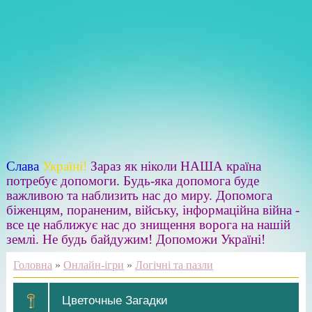
Слава
Україні!
Зараз як ніколи НАША країна
потребує допомоги. Будь-яка допомога буде
важливою та наблизить нас до миру. Допомога
біженцям, пораненим, війську, інформаційна війна -
все це наближує нас до знищення ворога на нашій
землі. Не будь байдужим! Допоможи Україні!
Головна
»
Онлайн-ігри
»
Логічні та пазли
Цветочные Загадки