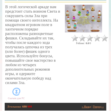
В этой логической аркаде вам
предстоит стать воином Света и
сокрушить силы Зла при
помощи своего интеллекта. На
квадратном игровом поле в
хаотичном порядке
расположены разноцветные
фишки. Складывайте их так,
чтобы после каждого хода
Рейтинг
:
0.0
/
0
получалась цепочка из трех
(или более) фишек одного
цвета. Используйте бонусы,
повышайте свое мастерство в
любом из четырех
дополнительных режимов
игры, и одержите
окончательную победу над
силами Зла.
Скачати для
PC
Лічильники
:
680
/
400
« Назад
|
Уперед »