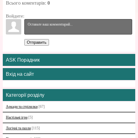
Всього коментарів
:
0
Войдите:
Отправить
ASK Порадник
Вхід на сайт
Категорії розділу
Аркади та стрілялки
[67]
Настільні ігри
[5]
Логічні та пазли
[115]