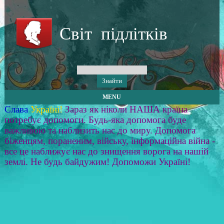
Світ підлітків
MENU
Слава
Україні!
Зараз як ніколи НАША країна
потребує допомоги. Будь-яка допомога буде
важливою та наблизить нас до миру. Допомога
біженцям, пораненим, війську, інформаційна війна -
все це наближує нас до знищення ворога на нашій
землі. Не будь байдужим! Допоможи Україні!