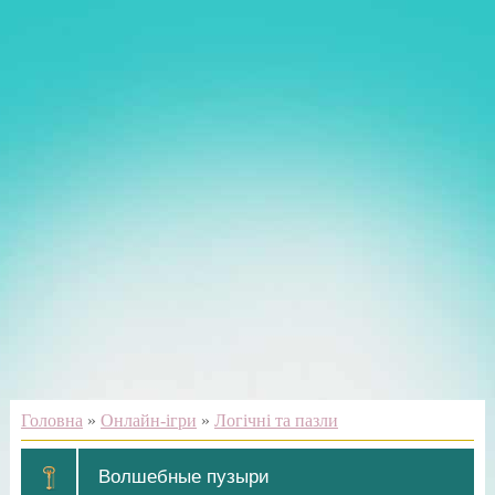
Головна
»
Онлайн-ігри
»
Логічні та пазли
Волшебные пузыри