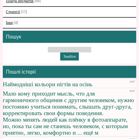
Пошук предметів
[68]
Стратегії
[15]
Інші
[4]
Пошук
Пошлі історії